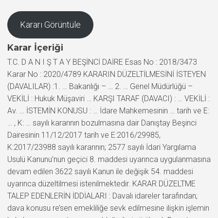
Kararı Görüntüle
Karar İçeriği
T.C. D A N I Ş T A Y BEŞİNCİ DAİRE Esas No : 2018/3473
Karar No : 2020/4789 KARARIN DÜZELTİLMESİNİ İSTEYEN
(DAVALILAR) :1. … Bakanlığı – … 2. … Genel Müdürlüğü –
VEKİLİ : Hukuk Müşaviri … KARŞI TARAF (DAVACI) : … VEKİLİ :
Av. … İSTEMİN KONUSU : … İdare Mahkemesinin … tarih ve E:
… , K: … sayılı kararının bozulmasına dair Danıştay Beşinci
Dairesinin 11/12/2017 tarih ve E:2016/29985,
K:2017/23988 sayılı kararının; 2577 sayılı İdari Yargılama
Usulü Kanunu’nun geçici 8. maddesi uyarınca uygulanmasına
devam edilen 3622 sayılı Kanun ile değişik 54. maddesi
uyarınca düzeltilmesi istenilmektedir. KARAR DÜZELTME
TALEP EDENLERİN İDDİALARI : Davalı idareler tarafından;
dava konusu re’sen emekliliğe sevk edilmesine ilişkin işlemin