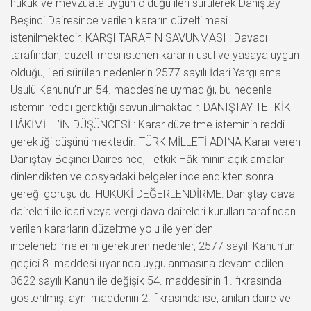
hukuk ve mevzuata uygun olduğu ileri sürülerek Danıştay
Beşinci Dairesince verilen kararın düzeltilmesi
istenilmektedir. KARŞI TARAFIN SAVUNMASI : Davacı
tarafından; düzeltilmesi istenen kararın usul ve yasaya uygun
olduğu, ileri sürülen nedenlerin 2577 sayılı İdari Yargılama
Usulü Kanunu’nun 54. maddesine uymadığı, bu nedenle
istemin reddi gerektiği savunulmaktadır. DANIŞTAY TETKİK
HÂKİMİ ….’İN DÜŞÜNCESİ : Karar düzeltme isteminin reddi
gerektiği düşünülmektedir. TÜRK MİLLETİ ADINA Karar veren
Danıştay Beşinci Dairesince, Tetkik Hâkiminin açıklamaları
dinlendikten ve dosyadaki belgeler incelendikten sonra
gereği görüşüldü: HUKUKİ DEĞERLENDİRME: Danıştay dava
daireleri ile idari veya vergi dava daireleri kurulları tarafından
verilen kararların düzeltme yolu ile yeniden
incelenebilmelerini gerektiren nedenler, 2577 sayılı Kanun’un
geçici 8. maddesi uyarınca uygulanmasına devam edilen
3622 sayılı Kanun ile değişik 54. maddesinin 1. fıkrasında
gösterilmiş, aynı maddenin 2. fıkrasında ise, anılan daire ve