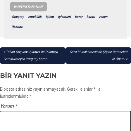
DANIŞTAY KARARLARI
danıştay
emeklilik
İşlem
İşlemleri
karar
kararı
resen
Üzerine
YAZI
Tehdit Suçunda Şikayet İle Düşmeyi
Ceza Muhakemesinde Şüphe Dereceleri
GEZINMESI
Gerektirmeyen Yargıtay Kararı
ve Önemi
BIR YANIT YAZIN
E-posta adresiniz yayınlanmayacak.
Gerekli alanlar
*
ile
işaretlenmişlerdir
Yorum
*