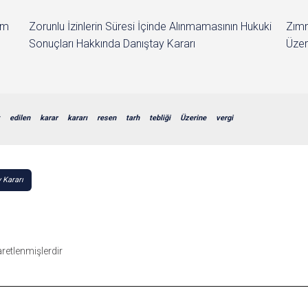
im
Zorunlu İzinlerin Süresi İçinde Alınmamasının Hukuki
Zımn
Sonuçları Hakkında Danıştay Kararı
Üzer
edilen
karar
kararı
resen
tarh
tebliği
Üzerine
vergi
 Kararı
şaretlenmişlerdir