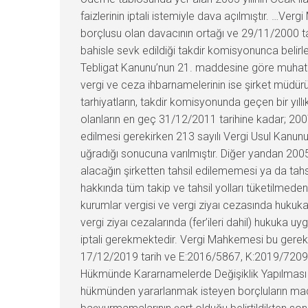
faizlerinin iptali istemiyle dava açılmıştır. …Ver
borçlusu olan davacının ortağı ve 29/11/2000 ta
bahisle sevk edildiği takdir komisyonunca belirle
Tebligat Kanunu’nun 21. maddesine göre muhatap ş
vergi ve ceza ihbarnamelerinin ise şirket müdürü
tarhiyatların, takdir komisyonunda geçen bir yıl
olanların en geç 31/12/2011 tarihine kadar; 2007 
edilmesi gerekirken 213 sayılı Vergi Usul Kanu
uğradığı sonucuna varılmıştır. Diğer yandan 2005 y
alacağın şirketten tahsil edilememesi ya da tahs
hakkında tüm takip ve tahsil yolları tüketilmede
kurumlar vergisi ve vergi ziyaı cezasında hukuk
vergi ziyaı cezalarında (fer’ileri dahil) hukuka 
iptali gerekmektedir. Vergi Mahkemesi bu gerekç
17/12/2019 tarih ve E:2016/5867, K:2019/7209 sa
Hükmünde Kararnamelerde Değişiklik Yapılması i
hükmünden yararlanmak isteyen borçluların madd