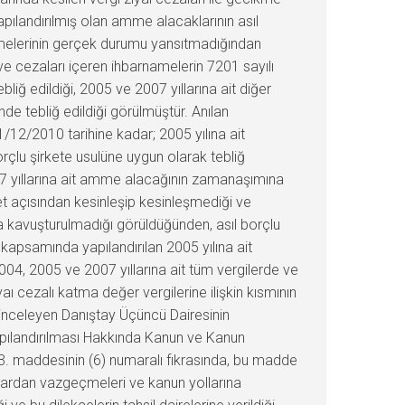
yapılandırılmış olan amme alacaklarının asıl
namelerinin gerçek durumu yansıtmadığından
 ve cezaları içeren ihbarnamelerin 7201 sayılı
iğ edildiği, 2005 ve 2007 yıllarına ait diğer
de tebliğ edildiği görülmüştür. Anılan
1/12/2010 tarihine kadar; 2005 yılına ait
orçlu şirkete usulüne uygun olarak tebliğ
07 yıllarına ait amme alacağının zamanaşımına
rket açısından kesinleşip kesinleşmediği ve
ğa kavuşturulmadığı görüldüğünden, asıl borçlu
 kapsamında yapılandırılan 2005 yılına ait
04, 2005 ve 2007 yıllarına ait tüm vergilerde ve
aı cezalı katma değer vergilerine ilişkin kısmının
 inceleyen Danıştay Üçüncü Dairesinin
apılandırılması Hakkında Kanun ve Kanun
3. maddesinin (6) numaralı fıkrasında, bu madde
lardan vazgeçmeleri ve kanun yollarına