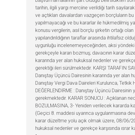
başvurmamalarının şart olduğu belirtildikten sonra
tarihin, ilgili yargı merciine verildiği tarih say
ve açtıkları davalardan vazgeçen borçluların bu ih
yapılmayacağı ve bu kararlar ile hükmedilmiş ya
konusu vergilerin, asıl borçlu şirketin ortağı o
yapılandırıldığının taraflar arasında ihtilafsız 
uygunluğu incelenemeyeceğinden, aksi yöndeki 
gerekçeyle kararı bozmuş; davacının karar düzelt
kararında yer alan hukuksal nedenler ve gerekçe
gerektiği ileri sürülmektedir. KARŞI TARAFIN 
Danıştay Üçüncü Dairesinin kararında yer alan 
Danıştay Vergi Dava Daireleri Kurulunca, Tetkik
DEĞERLENDİRME : Danıştay Üçüncü Dairesinin yuka
gerekmektedir. KARAR SONUCU : Açıklanan nedenle
BOZULMASINA, 3- Yeniden verilecek kararda kar
(Geçici 8. maddesi uyarınca uygulanmasına devam 
karar düzeltme yolu açık olmak üzere, 08/06/2022
hukuksal nedenler ve gerekçe karşısında ısrar ka