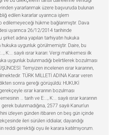
ve bu dilekçelerin tahsil dairelerine verildiği
ükümlerinden yararlanmak üzere başvuruda bulunan
bliğ edilen kararlar uyarınca işlem
alep edilemeyeceği hükme bağlanmıştır. Dava
ddesi uyarınca 26/12/2014 tarihinde
u şirket adına yapılan tarhiyatın hukuka
hukuka uygunluk görülmemiştir. Daire, bu
 K:… sayılı ısrar kararı: Vergi mahkemesi ilk
uka uygunluk bulunmadığı belirtilerek bozulması
ŞÜNCESİ: Temyizen incelenen ısrar kararının,
nülmektedir. TÜRK MİLLETİ ADINA Karar veren
ndikten sonra gereği görüşüldü: HUKUKİ
gerekçeyle ısrar kararının bozulması
inin … tarih ve E:…, K:… sayılı ısrar kararının
gerek bulunmadığına, 2577 sayılı Kanun’un
hini izleyen günden itibaren on beş gün içinde
çesinde ileri sürülen iddialar, dayandığı
n reddi gerektiği oyu ile karara katılmıyorum.