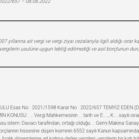
 2022/657 – 08.06.2022
ıllarına ait vergi ve vergi ziyaı cezalarıyla ilgili aldığı ısrar k
ergilerin usulüne uygun tebliğ edilmediği ve asıl borçlunun dur
ULU Esas No : 2021/1598 Karar No : 2022/657 TEMYİZ EDEN (DAVAL
İN KONUSU : … Vergi Mahkemesinin … tarih ve E:…., K:… sayılı ısr
 istem: Davacı tarafından, ortağı olduğu … Gemi Makina Sanayi v
 borçlarının hissesine düşen kısmının 6552 sayılı Kanun kapsamınd
ralık dönemlerine ait katma değer vergileri, vergilerin bir katı tut