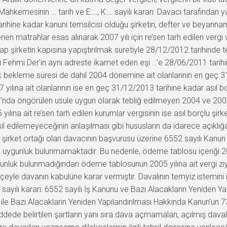
gi Mahkemesinin … tarih ve E:…, K:… sayılı kararı: Davacı tarafından 
rihine kadar kanuni temsilcisi olduğu şirketin, defter ve beyan
nen matrahlar esas alınarak 2007 yılı için re’sen tarh edilen vergi
irketin kapısına yapıştırılmak suretiyle 28/12/2012 tarihinde tebl
 Fehmi Der’in aynı adreste ikamet eden eşi …’e 28/06/2011 tarihin
lık bekleme süresi de dahil 2004 dönemine ait olanlarının en geç 3
yılına ait olanlarının ise en geç 31/12/2013 tarihine kadar asıl b
nu’nda öngörülen usule uygun olarak tebliğ edilmeyen 2004 ve 20
ılına ait re’sen tarh edilen kurumlar vergisinin ise asıl borçlu şi
il edilemeyeceğinin anlaşılması gibi hususların da idarece açıklı
n şirket ortağı olan davacının başvurusu üzerine 6552 sayılı Kanun
a uygunluk bulunmamaktadır. Bu nedenle, ödeme tablosu içeriği 20
uygunluk bulunmadığından ödeme tablosunun 2005 yılına ait vergi ziy
eyle davanın kabulüne karar vermiştir. Davalının temyiz istemini
yılı kararı: 6552 sayılı İş Kanunu ve Bazı Alacakların Yeniden Y
le Bazı Alacakların Yeniden Yapılandırılması Hakkında Kanun’un 7
ede belirtilen şartların yanı sıra dava açmamaları, açılmış dava