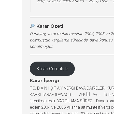
Vergi Dava Daireleri Kurulu – 2021/1598 –
Karar Özeti
Danıştay, vergi mahkemesinin 2004, 2005 ve 2007 y
bozmuştur. Yargılama sürecinde, dava konusu v
konulmuştur.
Kararı Görüntüle
Karar İçeriği
T.C. D A N I Ş T A Y VERGİ DAVA DAİRELERİ KUR
KARŞI TARAF (DAVACI) : …. VEKİLİ : Av. …. İSTEM
istenilmektedir. YARGILAMA SÜRECİ : Dava konusu
edilen 2004 ve 2005 yıllarına ait muhtelif vergi
ödeme tablosunda yer alan 2005 yılının Ocak ilâ A