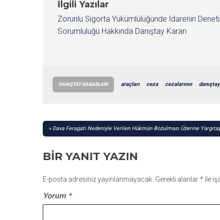
İlgili Yazılar
Zorunlu Sigorta Yükümlülüğünde İdarenin Denet
Sorumluluğu Hakkında Danıştay Kararı
araçları
ceza
cezalarının
danıştay
DANIŞTAY KARARLARI
YAZI
Dava Feragati Nedeniyle Verilen Hükmün Bozulması Üzerine Yargıtay
GEZINMESI
BIR YANIT YAZIN
E-posta adresiniz yayınlanmayacak.
Gerekli alanlar
*
ile i
Yorum
*