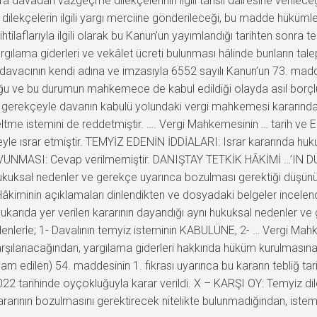
 davadan vazgeçme dilekçelerinin ilgili tahsil dairesine verileceği 
ılarak dilekçelerin ilgili yargı merciine gönderileceği, bu madde h
tilaflarıyla ilgili olarak bu Kanun’un yayımlandığı tarihten sonra te
rgılama giderleri ve vekâlet ücreti bulunması hâlinde bunların t
lan davacının kendi adına ve imzasıyla 6552 sayılı Kanun’un 73. ma
olduğu ve bu durumun mahkemece de kabul edildiği olayda asıl borçl
gerekçeyle davanın kabulü yolundaki vergi mahkemesi kararında 
me istemini de reddetmiştir. …. Vergi Mahkemesinin … tarih ve E:…,
yle ısrar etmiştir. TEMYİZ EDENİN İDDİALARI: Israr kararında huk
SAVUNMASI: Cevap verilmemiştir. DANIŞTAY TETKİK HÂKİMİ …’IN DÜ
hukuksal nedenler ve gerekçe uyarınca bozulması gerektiği düşü
 Hâkiminin açıklamaları dinlendikten ve dosyadaki belgeler incele
rıda yer verilen kararının dayandığı aynı hukuksal nedenler ve 
rle; 1- Davalının temyiz isteminin KABULÜNE, 2- … Vergi Mahkemes
şılanacağından, yargılama giderleri hakkında hüküm kurulmasına 
edilen) 54. maddesinin 1. fıkrası uyarınca bu kararın tebliğ tari
 tarihinde oyçokluğuyla karar verildi. X – KARŞI OY: Temyiz dilek
rarının bozulmasını gerektirecek nitelikte bulunmadığından, istemi