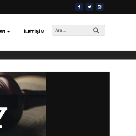
Arama:
ER
İLETIŞIM