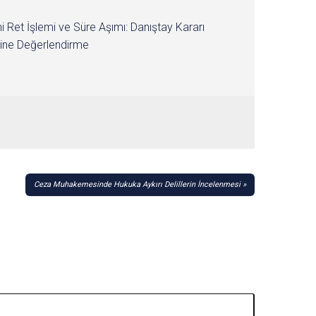
i Ret İşlemi ve Süre Aşımı: Danıştay Kararı
ine Değerlendirme
Ceza Muhakemesinde Hukuka Aykırı Delillerin İncelenmesi