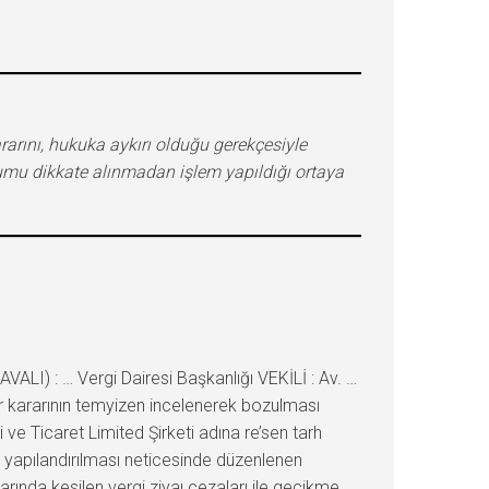
ararını, hukuka aykırı olduğu gerekçesiyle
umu dikkate alınmadan işlem yapıldığı ortaya
I) : … Vergi Dairesi Başkanlığı VEKİLİ : Av. …
ar kararının temyizen incelenerek bozulması
e Ticaret Limited Şirketi adına re’sen tarh
a yapılandırılması neticesinde düzenlenen
arında kesilen vergi ziyaı cezaları ile gecikme