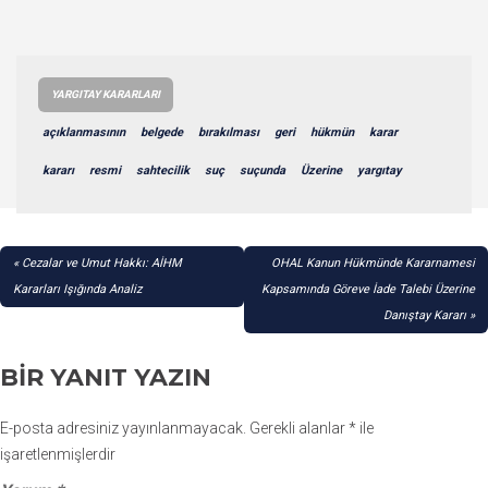
YARGITAY KARARLARI
açıklanmasının
belgede
bırakılması
geri
hükmün
karar
kararı
resmi
sahtecilik
suç
suçunda
Üzerine
yargıtay
YAZI
Cezalar ve Umut Hakkı: AİHM
OHAL Kanun Hükmünde Kararnamesi
GEZINMESI
Kararları Işığında Analiz
Kapsamında Göreve İade Talebi Üzerine
Danıştay Kararı
BIR YANIT YAZIN
E-posta adresiniz yayınlanmayacak.
Gerekli alanlar
*
ile
işaretlenmişlerdir