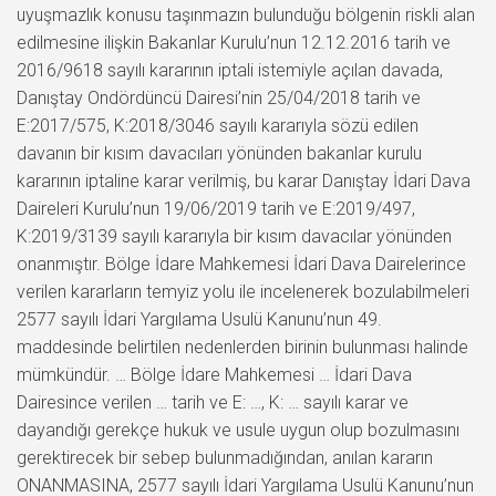
uyuşmazlık konusu taşınmazın bulunduğu bölgenin riskli alan
edilmesine ilişkin Bakanlar Kurulu’nun 12.12.2016 tarih ve
2016/9618 sayılı kararının iptali istemiyle açılan davada,
Danıştay Ondördüncü Dairesi’nin 25/04/2018 tarih ve
E:2017/575, K:2018/3046 sayılı kararıyla sözü edilen
davanın bir kısım davacıları yönünden bakanlar kurulu
kararının iptaline karar verilmiş, bu karar Danıştay İdari Dava
Daireleri Kurulu’nun 19/06/2019 tarih ve E:2019/497,
K:2019/3139 sayılı kararıyla bir kısım davacılar yönünden
onanmıştır. Bölge İdare Mahkemesi İdari Dava Dairelerince
verilen kararların temyiz yolu ile incelenerek bozulabilmeleri
2577 sayılı İdari Yargılama Usulü Kanunu’nun 49.
maddesinde belirtilen nedenlerden birinin bulunması halinde
mümkündür. … Bölge İdare Mahkemesi … İdari Dava
Dairesince verilen … tarih ve E: …, K: … sayılı karar ve
dayandığı gerekçe hukuk ve usule uygun olup bozulmasını
gerektirecek bir sebep bulunmadığından, anılan kararın
ONANMASINA, 2577 sayılı İdari Yargılama Usulü Kanunu’nun