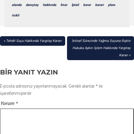
alanda
danıştay
hakkında
İmar
İptali
karar
kararı
planı
riskli
YAZI
Tehdit Suçu Hakkında Yargıtay Kararı
İstinaf Sürecinde Yağma Suçuna İlişkin
GEZINMESI
Hukuka Aykırı İşlem Hakkında Yargıtay
Kararı
BIR YANIT YAZIN
E-posta adresiniz yayınlanmayacak.
Gerekli alanlar
*
ile
işaretlenmişlerdir
Yorum
*