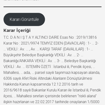
Kararı Görüntüle
Karar İçeriği
T.C. D A N I Ş T A Y ALTINCI DAİRE Esas No : 2019/13816
Karar No : 2021/9974 TEMYİZ EDEN (DAVACILAR) : 1- … 2-
… VEKİLİ : Av. … , Av. … KARŞI TARAF (DAVALILAR) : 1- …
Büyükşehir Belediye Başkanlığı VEKİLİ : Av. … 2- …
Bakanlığı/ANKARA VEKİLİ : Av. … 3- … Belediye Başkanlığı
VEKİLİ : Av. … İSTEMİN ÖZETİ : İstanbul ili, Pendik ilçesi, …
Mahallesi, … ada, … parsel sayılı taşınmazı kapsayan alanda,
6306 sayılı Afet Riski Altındaki Alanların Dönüştürülmesi
Hakkında Kanun kapsamında 12.12.2016 tarih ve
2016/9618 sayılı Bakanlar Kurulu Kararı ile İstanbul ili, Pendik
ilçesi, … Mahallesi sınırları içerisinde belirlenen “riskli alana”
ilişkin hazırlanan ve 22.02.2017 tarihinde onaylanan 1/5000