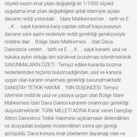
ölçekli nazım imar planı değişikliği ile 1/1000 ölçekli
uygulama imar planı değişikliğinin iptali istemiyle açılan
davanın reddi yolundaki … İdare Mahkemesi’nin … tarih ve E:
… , K: … sayılı kararına karşı yapılan istinaf başvurusunun
davanın süre aşımı nedeniyle reddi gerektiği gerekçesiyle
reddine dair … Bölge İdare Mahkemesi … İdari Dava
Dairesince verilen … tarih ve E: …, K: … sayılı kararın, usul ve
hukuka aykırı olduğu ileri sürülerek bozulması istenilmektedir.
SAVUNMALARIN ÖZETİ : Temyiz edilen kararda bozma
nedenlerinden hiçbirisi bulunmadığından, usul ve kanuna
uygun olan kararın onanması gerektiği savunulmaktadır.
DANIŞTAY TETKİK HAKİMİ … ‘NİN DÜŞÜNCESİ: Temyiz
isteminin reddi ile usul ve yasaya uygun olan Bölge İdare
Mahkemesi İdari Dava Dairesi kararının onanması gerektiği
düşünülmektedir. TÜRK MİLLETİ ADINA Karar veren Danıştay
Altıncı Dairesince Tetkik Hakiminin açıklamaları dinlendikten
ve dosyadaki belgeler incelendikten sonra işin gereği
görüşüldü: Dava konusu imar planlarının dayanağı olan ve