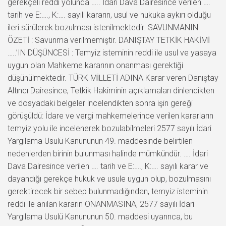
gerekçeli reddi yolunda ….. İdari Dava Dairesince verilen ….
tarih ve E:…., K:…. sayılı kararın, usul ve hukuka aykırı olduğu
ileri sürülerek bozulması istenilmektedir. SAVUNMANIN
ÖZETİ : Savunma verilmemiştir. DANIŞTAY TETKİK HAKİMİ
…..’IN DÜŞÜNCESİ : Temyiz isteminin reddi ile usul ve yasaya
uygun olan Mahkeme kararının onanması gerektiği
düşünülmektedir. TÜRK MİLLETİ ADINA Karar veren Danıştay
Altıncı Dairesince, Tetkik Hakiminin açıklamaları dinlendikten
ve dosyadaki belgeler incelendikten sonra işin gereği
görüşüldü: İdare ve vergi mahkemelerince verilen kararların
temyiz yolu ile incelenerek bozulabilmeleri 2577 sayılı İdari
Yargılama Usulü Kanununun 49. maddesinde belirtilen
nedenlerden birinin bulunması halinde mümkündür. …. İdari
Dava Dairesince verilen …. tarih ve E:…., K:…. sayılı karar ve
dayandığı gerekçe hukuk ve usule uygun olup, bozulmasını
gerektirecek bir sebep bulunmadığından, temyiz isteminin
reddi ile anılan kararın ONANMASINA, 2577 sayılı İdari
Yargılama Usulü Kanununun 50. maddesi uyarınca, bu