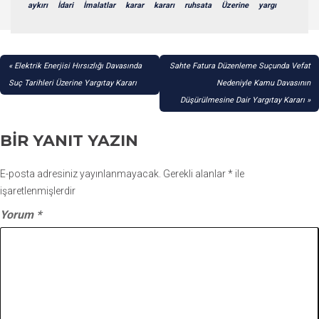
aykırı
İdari
İmalatlar
karar
kararı
ruhsata
Üzerine
yargı
YAZI
Elektrik Enerjisi Hırsızlığı Davasında
Sahte Fatura Düzenleme Suçunda Vefat
GEZINMESI
Suç Tarihleri Üzerine Yargıtay Kararı
Nedeniyle Kamu Davasının
Düşürülmesine Dair Yargıtay Kararı
BIR YANIT YAZIN
E-posta adresiniz yayınlanmayacak.
Gerekli alanlar
*
ile
işaretlenmişlerdir
Yorum
*