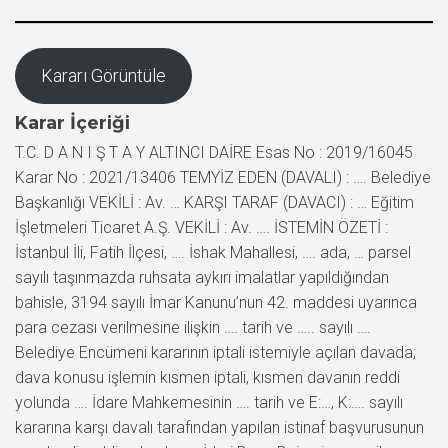
Kararı Görüntüle
Karar İçeriği
T.C. D A N I Ş T A Y ALTINCI DAİRE Esas No : 2019/16045
Karar No : 2021/13406 TEMYİZ EDEN (DAVALI) : …. Belediye
Başkanlığı VEKİLİ : Av. … KARŞI TARAF (DAVACI) : … Eğitim
İşletmeleri Ticaret A.Ş. VEKİLİ : Av. …. İSTEMİN ÖZETİ :
İstanbul İli, Fatih İlçesi, …. İshak Mahallesi, …. ada, … parsel
sayılı taşınmazda ruhsata aykırı imalatlar yapıldığından
bahisle, 3194 sayılı İmar Kanunu’nun 42. maddesi uyarınca
para cezası verilmesine ilişkin …. tarih ve ….. sayılı ….
Belediye Encümeni kararının iptali istemiyle açılan davada;
dava konusu işlemin kısmen iptali, kısmen davanın reddi
yolunda …. İdare Mahkemesinin …. tarih ve E:…, K:…. sayılı
kararına karşı davalı tarafından yapılan istinaf başvurusunun