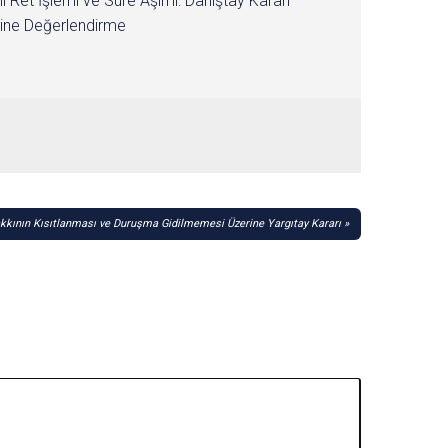
i Ret İşlemi ve Süre Aşımı: Danıştay Kararı
ine Değerlendirme
kının Kısıtlanması ve Duruşma Gidilmemesi Üzerine Yargıtay Kararı