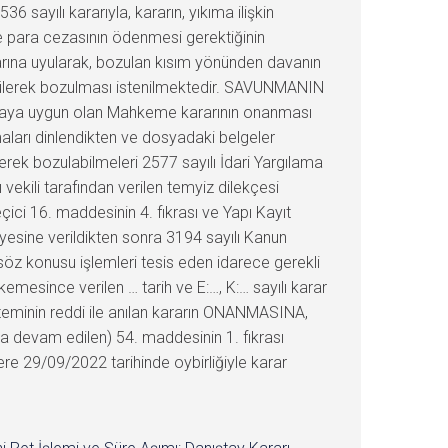
sayılı kararıyla, kararın, yıkıma ilişkin
ile para cezasının ödenmesi gerektiğinin
kararına uyularak, bozulan kısım yönünden davanın
 sürülerek bozulması istenilmektedir. SAVUNMANIN
asaya uygun olan Mahkeme kararının onanması
aları dinlendikten ve dosyadaki belgeler
erek bozulabilmeleri 2577 sayılı İdari Yargılama
ekili tarafından verilen temyiz dilekçesi
eçici 16. maddesinin 4. fıkrası ve Yapı Kayıt
diyesine verildikten sonra 3194 sayılı Kanun
, söz konusu işlemleri tesis eden idarece gerekli
emesince verilen … tarih ve E:…, K:… sayılı karar
teminin reddi ile anılan kararın ONANMASINA,
 devam edilen) 54. maddesinin 1. fıkrası
zere 29/09/2022 tarihinde oybirliğiyle karar