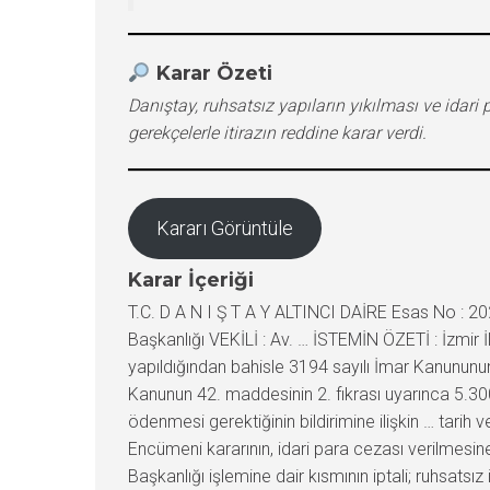
Karar Özeti
Danıştay, ruhsatsız yapıların yıkılması ve idar
gerekçelerle itirazın reddine karar verdi.
Kararı Görüntüle
Karar İçeriği
T.C. D A N I Ş T A Y ALTINCI DAİRE Esas No : 
Başkanlığı VEKİLİ : Av. … İSTEMİN ÖZETİ : İzmir İl
yapıldığından bahisle 3194 sayılı İmar Kanununun
Kanunun 42. maddesinin 2. fıkrası uyarınca 5.300,
ödenmesi gerektiğinin bildirimine ilişkin … tarih v
Encümeni kararının, idari para cezası verilmesine i
Başkanlığı işlemine dair kısmının iptali; ruhsatsız