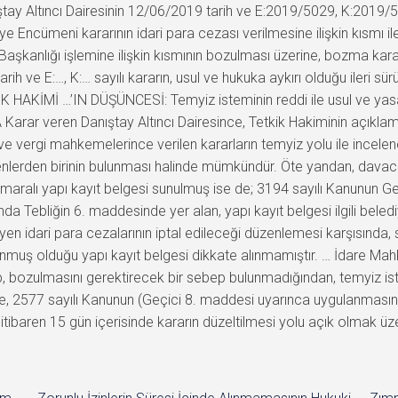
y Altıncı Dairesinin 12/06/2019 tarih ve E:2019/5029, K:2019/5536 
iye Encümeni kararının idari para cezası verilmesine ilişkin kısmı 
diye Başkanlığı işlemine ilişkin kısmının bozulması üzerine, bozma 
ih ve E:…, K:… sayılı kararın, usul ve hukuka aykırı olduğu ileri
K HAKİMİ …’IN DÜŞÜNCESİ: Temyiz isteminin reddi ile usul ve y
arar veren Danıştay Altıncı Dairesince, Tetkik Hakiminin açıklam
 ve vergi mahkemelerince verilen kararların temyiz yolu ile incelen
lerden birinin bulunması halinde mümkündür. Öte yandan, davacı v
 numaralı yapı kayıt belgesi sunulmuş ise de; 3194 sayılı Kanunun G
nda Tebliğin 6. maddesinde yer alan, yapı kayıt belgesi ilgili bele
meyen idari para cezalarının iptal edileceği düzenlemesi karşısında
sunmuş olduğu yapı kayıt belgesi dikkate alınmamıştır. … İdare Mahk
, bozulmasını gerektirecek bir sebep bulunmadığından, temyiz is
2577 sayılı Kanunun (Geçici 8. maddesi uyarınca uygulanmasına
n itibaren 15 gün içerisinde kararın düzeltilmesi yolu açık olmak ü