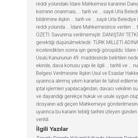
reddi yolundaki İdare Mahkemesi kararının Danışta
kısmının onanması, … tarih ve … sayılı Urla Beled
bildirimine ilişkin … tarih ve … sayılı Urla Bele
reddi yolunda … İdare Mahkemesince verilen … tar
ÖZETİ: Savunma verilmemiştir. DANIŞTAY TETKİ
gerektiği düşünülmektedir. TÜRK MİLLETİ ADINA K
incelendikten sonra işin gereği görüşüldü: İdare
Usulü Kanununun 49. maddesinde belirtilen neden
ekinde, dava konusu yapı ile ilgili … tarihli ve …
Belgesi Verilmesine İlişkin Usul ve Esaslar Hakkı
uyarınca alınmış yıkım kararları ile tahsil edile
iptal işlemleri yapılacağından, davacı vekilinin 
ve dayandığı gerekçe hukuk ve usule uygun olup
dosyanın adı geçen Mahkemeye gönderilmesine, 
uyarınca bu kararın tebliğ tarihini izleyen günde
verildi.
İlgili Yazılar