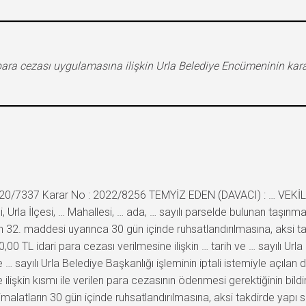
i para cezası uygulamasına ilişkin Urla Belediye Encümeninin kar
2020/7337 Karar No : 2022/8256 TEMYİZ EDEN (DAVACI) : … VEKİLİ
i, Urla İlçesi, … Mahallesi, … ada, … sayılı parselde bulunan taşınm
 32. maddesi uyarınca 30 gün içinde ruhsatlandırılmasına, aksi tak
00 TL idari para cezası verilmesine ilişkin … tarih ve … sayılı Url
e … sayılı Urla Belediye Başkanlığı işleminin iptali istemiyle açılan
lişkin kısmı ile verilen para cezasının ödenmesi gerektiğinin bildiri
 imalatların 30 gün içinde ruhsatlandırılmasına, aksi takdirde yapı sa