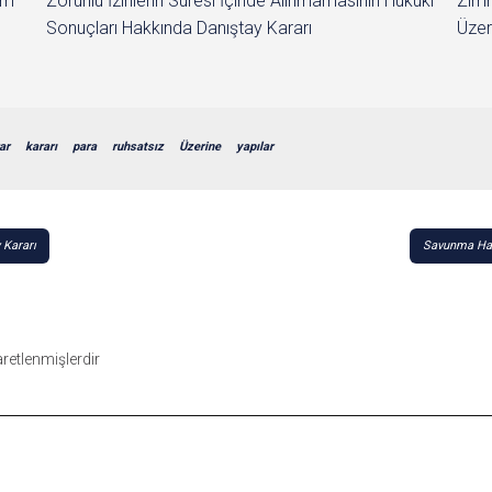
im
Zorunlu İzinlerin Süresi İçinde Alınmamasının Hukuki
Zımn
Sonuçları Hakkında Danıştay Kararı
Üzer
ar
kararı
para
ruhsatsız
Üzerine
yapılar
 Kararı
Savunma Hak
şaretlenmişlerdir