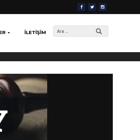
Arama:
ER
İLETIŞIM