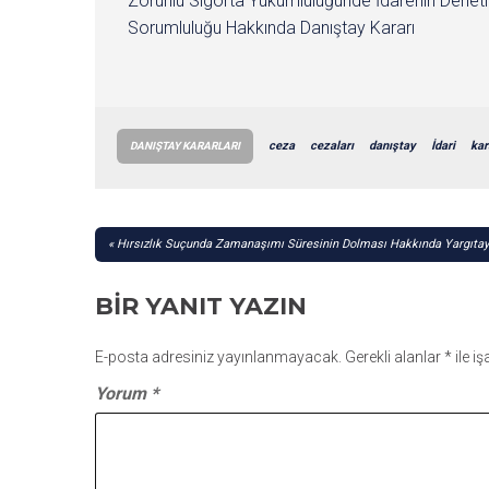
Zorunlu Sigorta Yükümlülüğünde İdarenin Denet
Sorumluluğu Hakkında Danıştay Kararı
ceza
cezaları
danıştay
İdari
kar
DANIŞTAY KARARLARI
YAZI
Hırsızlık Suçunda Zamanaşımı Süresinin Dolması Hakkında Yargıtay
GEZINMESI
BIR YANIT YAZIN
E-posta adresiniz yayınlanmayacak.
Gerekli alanlar
*
ile i
Yorum
*