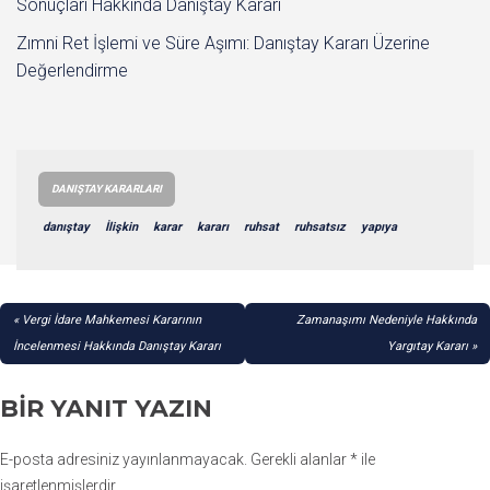
Sonuçları Hakkında Danıştay Kararı
Zımni Ret İşlemi ve Süre Aşımı: Danıştay Kararı Üzerine
Değerlendirme
DANIŞTAY KARARLARI
danıştay
İlişkin
karar
kararı
ruhsat
ruhsatsız
yapıya
YAZI
Vergi İdare Mahkemesi Kararının
Zamanaşımı Nedeniyle Hakkında
GEZINMESI
İncelenmesi Hakkında Danıştay Kararı
Yargıtay Kararı
BIR YANIT YAZIN
E-posta adresiniz yayınlanmayacak.
Gerekli alanlar
*
ile
işaretlenmişlerdir