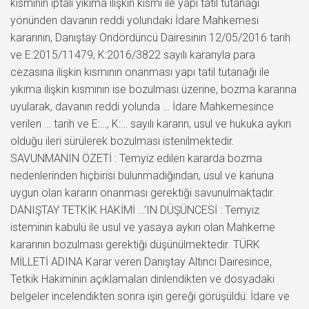
kısmının iptali yıkıma ilişkin kısmı ile yapı tatil tutanağı
yönünden davanın reddi yolundaki İdare Mahkemesi
kararının, Danıştay Ondördüncü Dairesinin 12/05/2016 tarih
ve E:2015/11479, K:2016/3822 sayılı kararıyla para
cezasına ilişkin kısmının onanması yapı tatil tutanağı ile
yıkıma ilişkin kısmının ise bozulması üzerine, bozma kararına
uyularak, davanın reddi yolunda … İdare Mahkemesince
verilen … tarih ve E:…, K:… sayılı kararın, usul ve hukuka aykırı
olduğu ileri sürülerek bozulması istenilmektedir.
SAVUNMANIN ÖZETİ : Temyiz edilen kararda bozma
nedenlerinden hiçbirisi bulunmadığından, usul ve kanuna
uygun olan kararın onanması gerektiği savunulmaktadır.
DANIŞTAY TETKİK HAKİMİ …’IN DÜŞÜNCESİ : Temyiz
isteminin kabulü ile usul ve yasaya aykırı olan Mahkeme
kararının bozulması gerektiği düşünülmektedir. TÜRK
MİLLETİ ADINA Karar veren Danıştay Altıncı Dairesince,
Tetkik Hakiminin açıklamaları dinlendikten ve dosyadaki
belgeler incelendikten sonra işin gereği görüşüldü: İdare ve