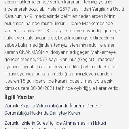
vergi mahkemelerince verilen kararların temyiz yolu ile
incelenerek bozulabilmeleri 2577 sayılı İdari Yargılama Usulü
Kanununun 49. maddesinde belirtilen nedenlerden birinin
bulunması halinde mümkündür. … İdare Mahkemesince
verilen … tarih ve E:…, K:… sayılı karar ve dayandığı gerekçe
hukuk ve usule uygun olup, bozulmasını gerektirecek bir
sebep bulunmadığından, temyiz isteminin reddi ile anılan
kararın ONANMASINA, dosyanın adı geçen Mahkemeye
gönderilmesine, 2577 sayılı Kanunun (Geçici 8. maddesi
uyarınca uygulanmasına devam edilen) 54. maddesinin 1.
fıkrası uyarınca bu kararın tebliğ tarihini izleyen günden
itibaren 15 gün içerisinde kararın düzeltilmesi yolu açık
olmak üzere 08/06/2021 tarihinde oybirliğiyle karar verildi.
İlgili Yazılar
Zorunlu Sigorta Yükümlülüğünde İdarenin Denetim
Sorumluluğu Hakkında Danıştay Kararı
Zorunlu İzinlerin Süresi İçinde Alınmamasının Hukuki