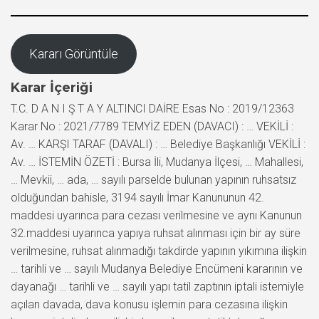
Kararı Görüntüle
Karar İçeriği
T.C. D A N I Ş T A Y ALTINCI DAİRE Esas No : 2019/12363
Karar No : 2021/7789 TEMYİZ EDEN (DAVACI) : … VEKİLİ :
Av. … KARŞI TARAF (DAVALI) : … Belediye Başkanlığı VEKİLİ :
Av. … İSTEMİN ÖZETİ : Bursa İli, Mudanya İlçesi, … Mahallesi,
… Mevkii, … ada, … sayılı parselde bulunan yapının ruhsatsız
olduğundan bahisle, 3194 sayılı İmar Kanununun 42.
maddesi uyarınca para cezası verilmesine ve aynı Kanunun
32.maddesi uyarınca yapıya ruhsat alınması için bir ay süre
verilmesine, ruhsat alınmadığı takdirde yapının yıkımına ilişkin
… tarihli ve … sayılı Mudanya Belediye Encümeni kararının ve
dayanağı … tarihli ve … sayılı yapı tatil zaptının iptali istemiyle
açılan davada, dava konusu işlemin para cezasına ilişkin