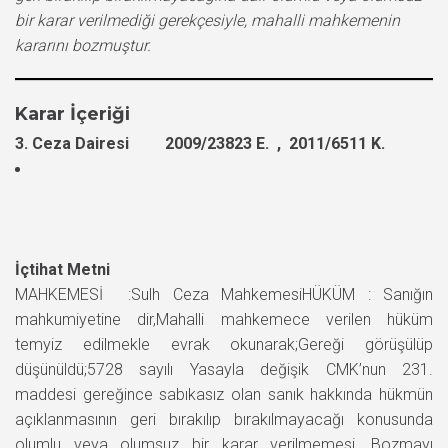
bir karar verilmediği gerekçesiyle, mahalli mahkemenin
kararını bozmuştur.
Karar İçeriği
3. Ceza Dairesi 2009/23823 E. , 2011/6511 K.
İçtihat Metni
MAHKEMESİ :Sulh Ceza MahkemesiHÜKÜM : Sanığın
mahkumiyetine dir,Mahalli mahkemece verilen hüküm
temyiz edilmekle evrak okunarak;Gereği görüşülüp
düşünüldü;5728 sayılı Yasayla değişik CMK’nun 231.
maddesi gereğince sabıkasız olan sanık hakkında hükmün
açıklanmasının geri bırakılıp bırakılmayacağı konusunda
olumlu veya olumsuz bir karar verilmemesi, Bozmayı