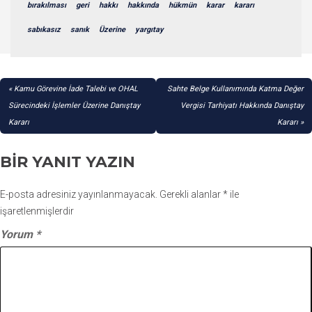
bırakılması
geri
hakkı
hakkında
hükmün
karar
kararı
sabıkasız
sanık
Üzerine
yargıtay
YAZI
Kamu Görevine İade Talebi ve OHAL
Sahte Belge Kullanımında Katma Değer
GEZINMESI
Sürecindeki İşlemler Üzerine Danıştay
Vergisi Tarhiyatı Hakkında Danıştay
Kararı
Kararı
BIR YANIT YAZIN
E-posta adresiniz yayınlanmayacak.
Gerekli alanlar
*
ile
işaretlenmişlerdir
Yorum
*