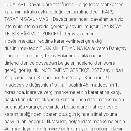
İDDİALARI : Davalı idare tarafından, Bölge İdare Mahkemesi
kararının hukuka aykırı olduğu ileri sürülmektedir. KARŞI
TARAFIN SAVUNMASI : Davacı tarafından, davalının temyiz
isteminin istemin reddi gerektiği savunulmuştur. DANIŞTAY
TETKİK HÂKİMİ DÜŞÜNCESİ : Temyiz isteminin
incelenmeksizin reddine karar verilmesi gerektiği
düşünülmektedir. TÜRK MİLLETİ ADINA Karar veren Danıştay
Onuncu Dairesince, Tetkik Hâkiminin açıklamaları
dinlendikten ve dosyadaki belgeler incelendikten sonra
gereği görüşüldü: İNCELEME VE GEREKÇE: 2577 sayılı İdari
Yargılama Usulü Kanunu’nun 6545 sayılı Kanun’un 19.
maddesiyle değiştirilen “İstinaf” başlıklı 45. maddesinin 1.
fıkrasında, idare ve vergi mahkemelerinin kararlarına karşı,
başka kanunlarda aksine hüküm bulunsa dahi, mahkemenin
bulunduğu yargı çevresindeki bölge idare mahkemesine
kararın tebliğinden itibaren otuz gün içinde istinaf yoluna
başvurulabileceği; 6. fıkrasında, bölge idare mahkemelerinin
46. maddeye göre temyize açık olmayan kararlarının kesin