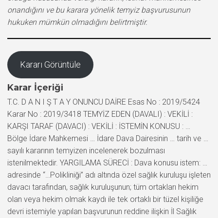
onandığını ve bu karara yönelik temyiz başvurusunun
hukuken mümkün olmadığını belirtmiştir.
Kararı Görüntüle
Karar İçeriği
T.C. D A N I Ş T A Y ONUNCU DAİRE Esas No : 2019/5424
Karar No : 2019/3418 TEMYİZ EDEN (DAVALI) : VEKİLİ :
KARŞI TARAF (DAVACI) : VEKİLİ : İSTEMİN KONUSU : …
Bölge İdare Mahkemesi … İdare Dava Dairesinin … tarih ve …
sayılı kararının temyizen incelenerek bozulması
istenilmektedir. YARGILAMA SÜRECİ : Dava konusu istem: …
adresinde “…Polikliniği” adı altında özel sağlık kuruluşu işleten
davacı tarafından, sağlık kuruluşunun; tüm ortakları hekim
olan veya hekim olmak kaydı ile tek ortaklı bir tüzel kişiliğe
devri istemiyle yapılan başvurunun reddine ilişkin İl Sağlık