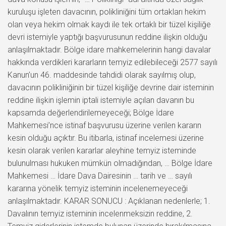
kuruluşu işleten davacının, polikliniğini tüm ortakları hekim
olan veya hekim olmak kaydı ile tek ortaklı bir tüzel kişiliğe
devri istemiyle yaptığı başvurusunun reddine ilişkin olduğu
anlaşılmaktadır. Bölge idare mahkemelerinin hangi davalar
hakkında verdikleri kararların temyiz edilebileceği 2577 sayılı
Kanun’un 46. maddesinde tahdidi olarak sayılmış olup,
davacının polikliniğinin bir tüzel kişiliğe devrine dair isteminin
reddine ilişkin işlemin iptali istemiyle açılan davanın bu
kapsamda değerlendirilemeyeceği; Bölge İdare
Mahkemesi’nce istinaf başvurusu üzerine verilen kararın
kesin olduğu açıktır. Bu itibarla, istinaf incelemesi üzerine
kesin olarak verilen kararlar aleyhine temyiz isteminde
bulunulması hukuken mümkün olmadığından, … Bölge İdare
Mahkemesi … İdare Dava Dairesinin … tarih ve … sayılı
kararına yönelik temyiz isteminin incelenemeyeceği
anlaşılmaktadır. KARAR SONUCU : Açıklanan nedenlerle; 1.
Davalının temyiz isteminin incelenmeksizin reddine, 2.