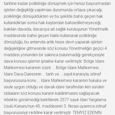
tarihine kadar polikliniğe dönüşmek için henüz başvurmadan
işleten değişikliği yapılması durumunda ortaya çıkacağı,
polikliniğe dönüşüldükten ve bu şekilde bahsi geçen hak
kullanıldıktan sonra hak kaybından bahsedilemeyeceği;
bakılan davada, davacıya ait sağlık kuruluşunun Yönetmelik
maddesinde bahsi geçen hakkı kullanarak polikliniğe
dönüştüğü, bu anlamda artık hisse devri yaparak işleten
değişikliğine gitmesinde söz konusu Yönetmeliğin geçici 4.
maddesi yönünden bir sakınca bulunmadığı gerekçesiyle
dava konusu işlemin iptaline karar verilmiştir. Bölge İdare
Mahkemesi kararının özeti: … Bölge İdare Mahkemesi …
İdare Dava Dairesinin … tarih ve … sayılı kararıyla; istinaf
başvurusuna konu … İdare Mahkemesi kararının hukuka ve
usule uygun olduğu ve davalı idare tarafından ileri sürülen
iddiaların söz konusu kararın kaldırılmasını sağlayacak
nitelikte görülmediği belirtilerek 2577 sayılı İdari Yargılama
Usulü Kanunu’nun 45. maddesinin 3. fıkrası uyarınca istinaf
başvurusunun reddine karar verilmiştir. TEMYİZ EDENİN