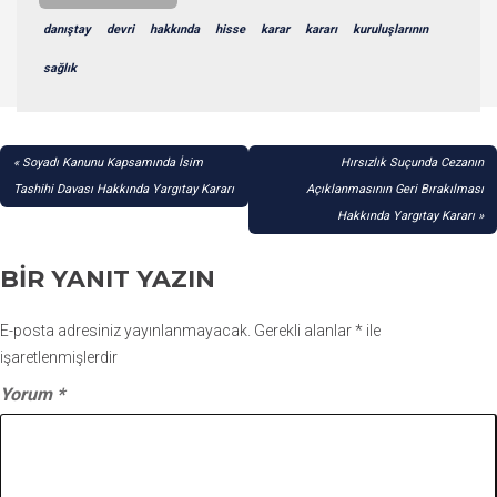
danıştay
devri
hakkında
hisse
karar
kararı
kuruluşlarının
sağlık
YAZI
Soyadı Kanunu Kapsamında İsim
Hırsızlık Suçunda Cezanın
GEZINMESI
Tashihi Davası Hakkında Yargıtay Kararı
Açıklanmasının Geri Bırakılması
Hakkında Yargıtay Kararı
BIR YANIT YAZIN
E-posta adresiniz yayınlanmayacak.
Gerekli alanlar
*
ile
işaretlenmişlerdir
Yorum
*