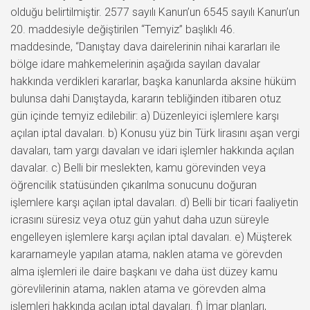
olduğu belirtilmiştir. 2577 sayılı Kanun’un 6545 sayılı Kanun’un
20. maddesiyle değiştirilen “Temyiz” başlıklı 46.
maddesinde, “Danıştay dava dairelerinin nihai kararları ile
bölge idare mahkemelerinin aşağıda sayılan davalar
hakkında verdikleri kararlar, başka kanunlarda aksine hüküm
bulunsa dahi Danıştayda, kararın tebliğinden itibaren otuz
gün içinde temyiz edilebilir: a) Düzenleyici işlemlere karşı
açılan iptal davaları. b) Konusu yüz bin Türk lirasını aşan vergi
davaları, tam yargı davaları ve idari işlemler hakkında açılan
davalar. c) Belli bir meslekten, kamu görevinden veya
öğrencilik statüsünden çıkarılma sonucunu doğuran
işlemlere karşı açılan iptal davaları. d) Belli bir ticari faaliyetin
icrasını süresiz veya otuz gün yahut daha uzun süreyle
engelleyen işlemlere karşı açılan iptal davaları. e) Müşterek
kararnameyle yapılan atama, naklen atama ve görevden
alma işlemleri ile daire başkanı ve daha üst düzey kamu
görevlilerinin atama, naklen atama ve görevden alma
işlemleri hakkında açılan iptal davaları. f) İmar planları,