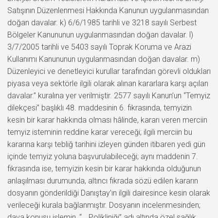
Satışının Düzenlenmesi Hakkında Kanunun uygulanmasından
doğan davalar. k) 6/6/1985 tarihli ve 3218 sayılı Serbest
Bölgeler Kanununun uygulanmasından doğan davalar. l)
3/7/2005 tarihli ve 5403 sayılı Toprak Koruma ve Arazi
Kullanımı Kanununun uygulanmasından doğan davalar. m)
Düzenleyici ve denetleyici kurullar tarafından görevli oldukları
piyasa veya sektörle ilgili olarak alınan kararlara karşı açılan
davalar.” kuralına yer verilmiştir. 2577 sayılı Kanun’un “Temyiz
dilekçesi” başlıklı 48. maddesinin 6. fıkrasında, temyizin
kesin bir karar hakkında olması hâlinde, kararı veren merciin
temyiz isteminin reddine karar vereceği; ilgili merciin bu
kararına karşı tebliğ tarihini izleyen günden itibaren yedi gün
içinde temyiz yoluna başvurulabileceği; aynı maddenin 7.
fıkrasında ise, temyizin kesin bir karar hakkında olduğunun
anlaşılması durumunda, altıncı fıkrada sözü edilen kararın
dosyanın gönderildiği Danıştay’ın ilgili dairesince kesin olarak
verileceği kurala bağlanmıştır. Dosyanın incelenmesinden;
dava konusu işlemin, “… Polikliniği” adı altında özel sağlık