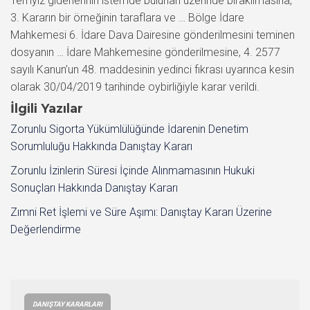
Temyiz giderlerinin istemde bulunan üzerinde bırakılmasına,
3. Kararın bir örneğinin taraflara ve … Bölge İdare
Mahkemesi 6. İdare Dava Dairesine gönderilmesini teminen
dosyanın … İdare Mahkemesine gönderilmesine, 4. 2577
sayılı Kanun’un 48. maddesinin yedinci fıkrası uyarınca kesin
olarak 30/04/2019 tarihinde oybirliğiyle karar verildi.
İlgili Yazılar
Zorunlu Sigorta Yükümlülüğünde İdarenin Denetim
Sorumluluğu Hakkında Danıştay Kararı
Zorunlu İzinlerin Süresi İçinde Alınmamasının Hukuki
Sonuçları Hakkında Danıştay Kararı
Zımni Ret İşlemi ve Süre Aşımı: Danıştay Kararı Üzerine
Değerlendirme
DANIŞTAY KARARLARI