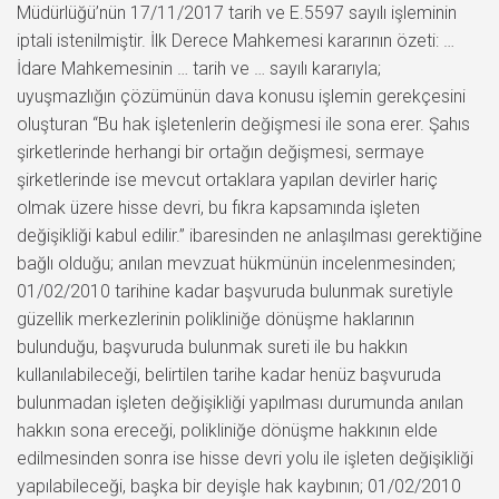
Müdürlüğü’nün 17/11/2017 tarih ve E.5597 sayılı işleminin
iptali istenilmiştir. İlk Derece Mahkemesi kararının özeti: …
İdare Mahkemesinin … tarih ve … sayılı kararıyla;
uyuşmazlığın çözümünün dava konusu işlemin gerekçesini
oluşturan “Bu hak işletenlerin değişmesi ile sona erer. Şahıs
şirketlerinde herhangi bir ortağın değişmesi, sermaye
şirketlerinde ise mevcut ortaklara yapılan devirler hariç
olmak üzere hisse devri, bu fıkra kapsamında işleten
değişikliği kabul edilir.” ibaresinden ne anlaşılması gerektiğine
bağlı olduğu; anılan mevzuat hükmünün incelenmesinden;
01/02/2010 tarihine kadar başvuruda bulunmak suretiyle
güzellik merkezlerinin polikliniğe dönüşme haklarının
bulunduğu, başvuruda bulunmak sureti ile bu hakkın
kullanılabileceği, belirtilen tarihe kadar henüz başvuruda
bulunmadan işleten değişikliği yapılması durumunda anılan
hakkın sona ereceği, polikliniğe dönüşme hakkının elde
edilmesinden sonra ise hisse devri yolu ile işleten değişikliği
yapılabileceği, başka bir deyişle hak kaybının; 01/02/2010