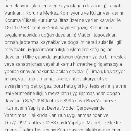
parselasyon işlemlerinden kaynaklanan davalar. g) Tabiat
Varlıklarını Koruma Merkez Komisyonu ve Kültür Varlıklarını
Koruma Yüksek Kurulunca itiraz üzerine verilen kararlar ile
18/11/1983 tarihli ve 2960 sayılı Boğaziçi Kanununun
uygulanmasından doğan davalar. h) Maden, taşocakları,
orman, jeotermal kaynaklar ve doğal mineralli sular ile ilgili
mevzuatın uygulanmasına ilişkin işlemlere karşı açılan
davalar. ı) Ülke çapında uygulanan öğrenim ya da bir meslek
veya sanatın icrası veyahut kamu hizmetine giriş amacıyla
yapılan sınavlar hakkında açılan davalar. i) Liman, kruvaziyer
limanı, yat limanı, marina, iskele, rıhtım, akaryakıt ve
sıvılaştırılmış petrol gazı boru hattı gibi kıyı tesislerine işletme
izni verilmesine ilişkin mevzuatın uygulanmasından doğan
davalar. j) 8/6/1994 tarihli ve 3996 sayılı Bazı Yatırım ve
Hizmetlerin Yap-İşlet-Devret Modeli Çerçevesinde
Yaptırılması Hakkında Kanunun uygulanmasından ve
16/7/1997 tarihli ve 4283 sayılı Yap-İşlet Modeli ile Elektrik
Enerjisi Üretim Tesislerinin Kurulması ve İşletilmesi ile Enerji