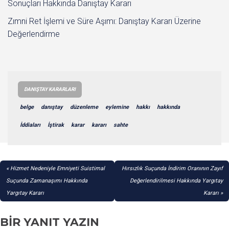
Sonuçları Hakkında Danıştay Kararı
Zımni Ret İşlemi ve Süre Aşımı: Danıştay Kararı Üzerine
Değerlendirme
DANIŞTAY KARARLARI
belge
danıştay
düzenleme
eylemine
hakkı
hakkında
İddiaları
İştirak
karar
kararı
sahte
YAZI
Hizmet Nedeniyle Emniyeti Suistimal
Hırsızlık Suçunda İndirim Oranının Zayıf
GEZINMESI
Suçunda Zamanaşımı Hakkında
Değerlendirilmesi Hakkında Yargıtay
Yargıtay Kararı
Kararı
BIR YANIT YAZIN