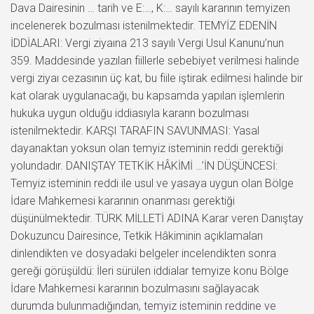
Dava Dairesinin … tarih ve E:…, K:… sayılı kararının temyizen
incelenerek bozulması istenilmektedir. TEMYİZ EDENİN
İDDİALARI: Vergi ziyaına 213 sayılı Vergi Usul Kanunu’nun
359. Maddesinde yazılan fiillerle sebebiyet verilmesi halinde
vergi ziyaı cezasının üç kat, bu fiile iştirak edilmesi halinde bir
kat olarak uygulanacağı, bu kapsamda yapılan işlemlerin
hukuka uygun olduğu iddiasıyla kararın bozulması
istenilmektedir. KARŞI TARAFIN SAVUNMASI: Yasal
dayanaktan yoksun olan temyiz isteminin reddi gerektiği
yolundadır. DANIŞTAY TETKİK HÂKİMİ …’İN DÜŞÜNCESİ:
Temyiz isteminin reddi ile usul ve yasaya uygun olan Bölge
İdare Mahkemesi kararının onanması gerektiği
düşünülmektedir. TÜRK MİLLETİ ADINA Karar veren Danıştay
Dokuzuncu Dairesince, Tetkik Hâkiminin açıklamaları
dinlendikten ve dosyadaki belgeler incelendikten sonra
gereği görüşüldü: İleri sürülen iddialar temyize konu Bölge
İdare Mahkemesi kararının bozulmasını sağlayacak
durumda bulunmadığından, temyiz isteminin reddine ve