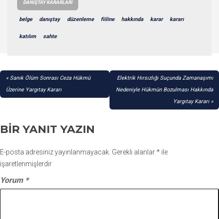
DANIŞTAY KARARLARI
belge
danıştay
düzenleme
fiiline
hakkında
karar
kararı
katılım
sahte
YAZI
Sanık Ölüm Sonrası Ceza Hükmü
Elektrik Hırsızlığı Suçunda Zamanaşımı
GEZINMESI
Üzerine Yargıtay Kararı
Nedeniyle Hükmün Bozulması Hakkında
Yargıtay Kararı
BIR YANIT YAZIN
E-posta adresiniz yayınlanmayacak.
Gerekli alanlar
*
ile
işaretlenmişlerdir
Yorum
*