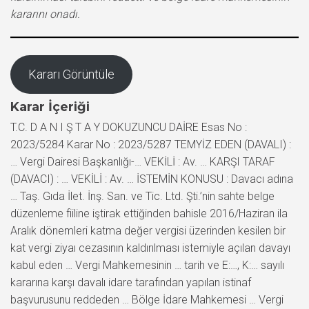
kararını onadı.
Kararı Görüntüle
Karar İçeriği
T.C. D A N I Ş T A Y DOKUZUNCU DAİRE Esas No :
2023/5284 Karar No : 2023/5287 TEMYİZ EDEN (DAVALI) :
… Vergi Dairesi Başkanlığı-… VEKİLİ : Av. … KARŞI TARAF
(DAVACI) : … VEKİLİ : Av. … İSTEMİN KONUSU : Davacı adına
… Taş. Gıda İlet. İnş. San. ve Tic. Ltd. Şti.’nin sahte belge
düzenleme fiiline iştirak ettiğinden bahisle 2016/Haziran ila
Aralık dönemleri katma değer vergisi üzerinden kesilen bir
kat vergi ziyaı cezasının kaldırılması istemiyle açılan davayı
kabul eden … Vergi Mahkemesinin … tarih ve E:…, K:… sayılı
kararına karşı davalı idare tarafından yapılan istinaf
başvurusunu reddeden … Bölge İdare Mahkemesi … Vergi