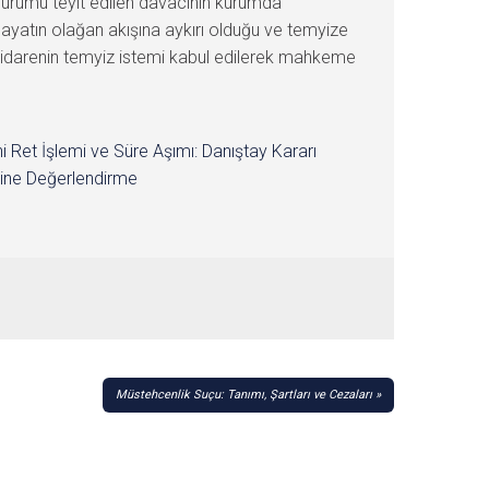
durumu teyit edilen davacının kurumda
hayatın olağan akışına aykırı olduğu ve temyize
ı idarenin temyiz istemi kabul edilerek mahkeme
i Ret İşlemi ve Süre Aşımı: Danıştay Kararı
ine Değerlendirme
Müstehcenlik Suçu: Tanımı, Şartları ve Cezaları