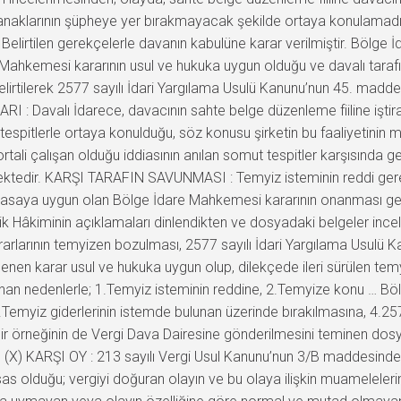
ayanaklarının şüpheye yer bırakmayacak şekilde ortaya konulamadı
 Belirtilen gerekçelerle davanın kabulüne karar verilmiştir. Bölge
hkemesi kararının usul ve hukuka uygun olduğu ve davalı tarafınd
elirtilerek 2577 sayılı İdari Yargılama Usulü Kanunu’nun 45. maddes
I : Davalı İdarece, davacının sahte belge düzenleme fiiline iştira
tespitlerle ortaya konulduğu, söz konusu şirketin bu faaliyetini
rtali çalışan olduğu iddiasının anılan somut tespitler karşısında g
ülmektedir. KARŞI TARAFIN SAVUNMASI : Temyiz isteminin reddi ger
e yasaya uygun olan Bölge İdare Mahkemesi kararının onanması g
ik Hâkiminin açıklamaları dinlendikten ve dosyadaki belgeler in
arlarının temyizen bozulması, 2577 sayılı İdari Yargılama Usulü
lenen karar usul ve hukuka uygun olup, dilekçede ileri sürülen tem
nan nedenlerle; 1.Temyiz isteminin reddine, 2.Temyize konu … Bö
.Temyiz giderlerinin istemde bulunan üzerinde bırakılmasına, 4.25
e bir örneğinin de Vergi Dava Dairesine gönderilmesini teminen d
. (X) KARŞI OY : 213 sayılı Vergi Usul Kanunu’nun 3/B maddesinde
as olduğu; vergiyi doğuran olayın ve bu olaya ilişkin muamelelerin 