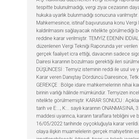
tespitte bulunulmadığı, vergi ziyaı cezasının d
hukuka uyarlık bulunmadığı sonucuna varılmıştır.
Mahkemesince; istinaf başvurusuna konu Vergi Ma
kaldırılmasını sağlayacak nitelikte görülmediği b
reddine karar verilmiştir. TEMYİZ EDENİN İDDİALAR
düzenlenen Vergi Tekniği Raporunda yer verilen 
gerçek faaliyet icra ettiği, davacının sadece sigo
Dairesi kararının bozulması gerektiği ileri sür
DÜŞÜNCESİ : Temyiz isteminin reddi ile usul v
Karar veren Danıştay Dördüncü Dairesince, Tetk
GEREKÇE : Bölge idare mahkemelerinin nihai kar
birinin varlığı hâlinde mümkündür. Temyizen ince
nitelikte görülmemiştir. KARAR SONUCU : Açıkla
tarih ve E:…, K:… sayılı kararının ONANMASINA, 3
maddesi uyarınca, kararın taraflara tebliğini v
16/05/2022 tarihinde oyçokluğuyla karar verildi
olaya ilişkin muamelelerin gerçek mahiyetinin es