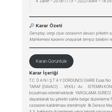
4. Daire – 2018/1773 – 2022/3064 – 16.05
Karar Özeti
Danıştay, vergi ziyaı cezasının davacı şirketin s
Mahkemesi kararını onayarak temyiz talebini re
Kararı Görüntüle
Karar İçeriği
T.C. D A N I Ş T A Y DÖRDÜNCÜ DAİRE Esas No :
TARAF (DAVACI) : … VEKİLİ : Av. … İSTEMİN KONUS
bozulması istenilmektedir. YARGILAMA SÜRECİ : 
dayanılarak bu şirketin sahte belge düzenleme fiil
cezasının kaldırılması istenilmiştir. İlk Derece 
A.Ş. hakkında düzenlenen vergi tekniği raporunun