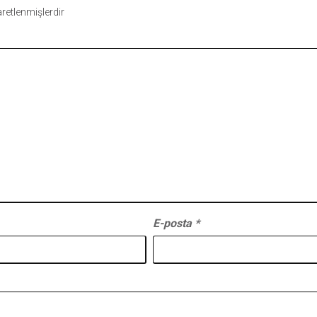
şaretlenmişlerdir
E-posta
*