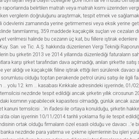
aplara uymayan veya olayın özelliğine göre normal ve mutad olmayan
me raporlarında belirtilen matrah veya matrah kısmı üzerinden ver
n vergilerin doğruluğunu araştırmak, tespit etmek ve sağlamak ol
gili ödevlerini zamanında yerine getirmemesi veya eksik yerine g
klinde tanımlanmış, 359.maddede kaçakçılık suçları ve cezaları dü
iyet verilmesi halinde bu cezanın üç kat, bu fiillere iştirak edenle
 Kuy. San. ve Tic. A.Ş. hakkında düzenlenen Vergi Tekniği Rapor
lerin bu şirketin 2013 ve 2014 yıllarında düzenlediği faturaların sah
iyatlara karşı şirket tarafından dava açılmadığı, anılan şirkette sat
r aldığı ve kaçakçılık fiiline iştirak ettiği ileri sürülerek davacı
 sorumlusu olduğu toptan perakende petrol ürünü satışı ile ilgili fa
 … yolu 12. km … kasabası Kırıkkale adresindeki işyerinde, 01/02/
temsilcisi nezdinde tespit edildiği ancak şirketin yıllık cirosunu
şındaki kısmının yapabilecek kapasitesi olmadığı, günlük ancak az
et kanuni temsilcisi …’in ifadesi ile ortaya konulduğu, şirketin ha
olan işyerinin 10/11/2014 tarihli yoklama fişi ile tespit edildiği
ndisinin ortak olduğu firmaların özel esaslı olduğu ve davacı …’e bi
banka nezdinde para yatırma ve çekme işlemlerinin bu işleri yürüt