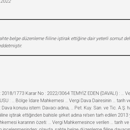
.2022
ahte belge düzenleme fiiline iştirak ettiğine dair yeterli somut d
ddetmiştir.
 2018/1773 Karar No : 2022/3064 TEMYİZ EDEN (DAVALI) : … Vergi
U : … Bölge İdare Mahkemesi … Vergi Dava Dairesinin … tarih ve E
Dava konusu istem: Davacı adına, … Pet. Kuy. San. ve Tic. A.Ş. h
ine iştirak ettiğinden bahisle şirket adına re’sen tarh edilen 2013 y
Mahkemesi kararının özeti: … Vergi Mahkemesince verilen … tarih ve E
 incelenmesinden; olayda, sahte belge düzenleme fiiline davacının