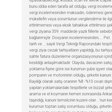
ispatlanabileceği, iktisadi, ticari ve teknik ic
bunu iddia eden tarafa ait olduğu, vergi incele
vergi incelemesinden maksadın, ödenmesi gereke
mükellefin veya sorumlunun vergilendirme ile il
ettirilmemesi veya eksik tahakkuk ettirilmesi şe
vergi ziyaına 359. maddede yazılı fiillerle sebeb
bağlanmıştır. Dosyanın incelenmesinden, … Pet.
tarih ve … sayılı Vergi Tekniği Raporundaki tespit
vergi ziyaı cezalı tarhiyatların yapıldığı, bu tarh
sahte fatura düzenleme organizasyonunun içinde ye
kesildiği anlaşılmaktadır. Olayda, davacının satış
yoklama fişine göre ise kurumun şube işyeri olan
pompanın ve motorininin olduğu, şirketin kanuni 
Bayiliği olarak satış oranının %8 -%10 cıvarı dı
yapılan yoklamalardaki tespitlerle ve bizzat şirk
arama ve el koymanın hemen sonrasında Ankara’da 
taşındığı, kanuni temsilcinin kuzeni olan …’nun ke
kurumun toptan satış sorumlusu olduğu, şirketin 