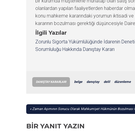
bir kurumda müşterilerle muhatap olan satış so
olanlardan yapılan faaliyetlerden haberdar olmad
konu mahkeme kararındaki yorumun iktisadi ve ti
kararının bozulması gerektiği düşüncesiyle Dair
İlgili Yazılar
Zorunlu Sigorta Yükümlülüğünde İdarenin Denet
Sorumluluğu Hakkında Danıştay Kararı
belge
danıştay
delil
düzenleme
DANIŞTAY KARARLARI
YAZI
Zaman Aşımının Sonucu Olarak Mahkumiyet Hükmünün Bozulması Üz
GEZINMESI
BIR YANIT YAZIN