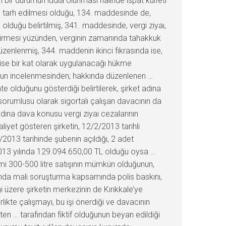
 bir durumun iddia olunması halinde ispat külfeti
gi tarh edilmesi olduğu, 134. maddesinde de,
duğu belirtilmiş, 341. maddesinde, vergi ziyaı,
etirmesi yüzünden, verginin zamanında tahakkuk
zenlenmiş, 344. maddenin ikinci fıkrasında ise,
re ise bir kat olarak uygulanacağı hükme
unun incelenmesinden; hakkında düzenlenen …
te olduğunu gösterdiği belirtilerek, şirket adına
ış sorumlusu olarak sigortalı çalışan davacının da
 adına dava konusu vergi ziyaı cezalarının
aliyet gösteren şirketin, 12/2/2013 tarihli
2013 tarihinde şubenin açıldığı, 2 adet
n 2013 yılında 129.094.650,00 TL olduğu oysa …
ami 300-500 litre satışının mümkün olduğunun,
kkında mali soruşturma kapsamında polis baskını,
 üzere şirketin merkezinin de Kırıkkale’ye
rlikte çalışmayı, bu işi önerdiği ve davacının
en … tarafından fiktif olduğunun beyan edildiği