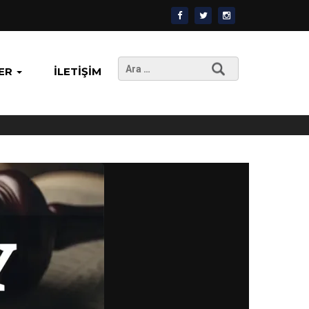
Arama:
ER
İLETIŞIM