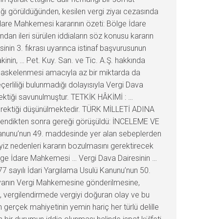
ğı görüldüğünden, kesilen vergi ziyaı cezasında
 İdare Mahkemesi kararının özeti: Bölge İdare
an ileri sürülen iddiaların söz konusu kararın
inin 3. fıkrası uyarınca istinaf başvurusunun
kinin, … Pet. Kuy. San. ve Tic. A.Ş. hakkında
n maskelenmesi amacıyla az bir miktarda da
eçerliliği bulunmadığı dolayısıyla Vergi Dava
ektiği savunulmuştur. TETKİK HÂKİMİ : …
erektiği düşünülmektedir. TÜRK MİLLETİ ADINA
celendikten sonra gereği görüşüldü: İNCELEME VE
 Kanunu’nun 49. maddesinde yer alan sebeplerden
yiz nedenleri kararın bozulmasını gerektirecek
lge İdare Mahkemesi … Vergi Dava Dairesinin …
77 sayılı İdari Yargılama Usulü Kanunu’nun 50.
osyanın Vergi Mahkemesine gönderilmesine,
, vergilendirmede vergiyi doğuran olay ve bu
gerçek mahiyetinin yemin hariç her türlü delille