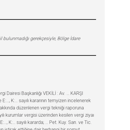
elil bulunmadığı gerekçesiyle, Bölge İdare
 Dairesi Başkanlığı VEKİLİ : Av. … KARŞI
:…, K:… sayılı kararının temyizen incelenerek
akkında düzenlenen vergi tekniği raporuna
ılı kurumlar vergisi üzerinden kesilen vergi ziyaı
:…, K:… sayılı kararda; … Pet. Kuy. San. ve Tic.
 iştirak ettiğine dair herhangi bir somut