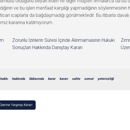
rumlusu olduğunu beyan eden ve diğer müşteri firmalarca da bu 
ığının ve bu işleri menfaat karşılığı yapmadığının söylenmesinin 
cari icaplarla da bağdaşmadığı görülmektedir. Bu itibarla daval
emiz kararına katılmıyorum.
im
Zorunlu İzinlerin Süresi İçinde Alınmamasının Hukuki
Zımn
Sonuçları Hakkında Danıştay Kararı
Üzer
hakkı
hakkında
İddiasında
karar
kararı
sahte
somut
yetersizliği
erine Yargıtay Kararı