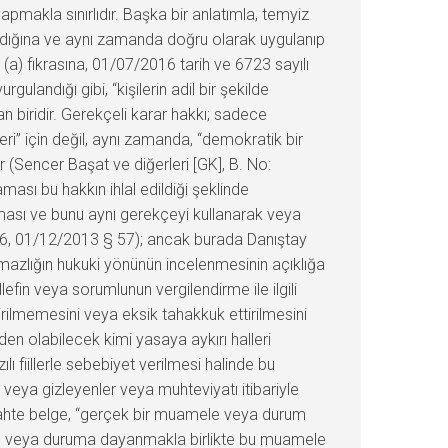
pmakla sınırlıdır. Başka bir anlatımla, temyiz
adığına ve aynı zamanda doğru olarak uygulanıp
(a) fıkrasına, 01/07/2016 tarih ve 6723 sayılı
andığı gibi, “kişilerin adil bir şekilde
 biridir. Gerekçeli karar hakkı; sadece
eri” için değil, aynı zamanda, “demokratik bir
r (Sencer Başat ve diğerleri [GK], B. No:
ası bu hakkın ihlal edildiği şeklinde
sı ve bunu aynı gerekçeyi kullanarak veya
5486, 01/12/2013 § 57); ancak burada Danıştay
şmazlığın hukuki yönünün incelenmesinin açıklığa
fin veya sorumlunun vergilendirme ile ilgili
ilmemesini veya eksik tahakkuk ettirilmesini
den olabilecek kimi yasaya aykırı halleri
lı fiillerle sebebiyet verilmesi halinde bu
 veya gizleyenler veya muhteviyatı itibariyle
ca, sahte belge, “gerçek bir muamele veya durum
mele veya duruma dayanmakla birlikte bu muamele