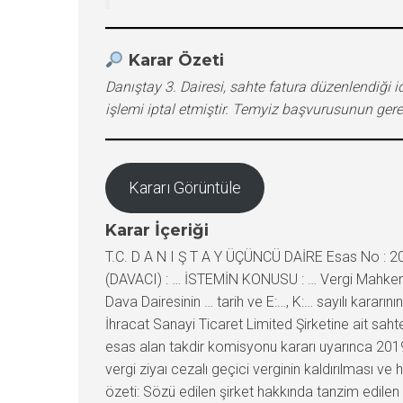
Karar Özeti
Danıştay 3. Dairesi, sahte fatura düzenlendiği 
işlemi iptal etmiştir. Temyiz başvurusunun ger
Kararı Görüntüle
Karar İçeriği
T.C. D A N I Ş T A Y ÜÇÜNCÜ DAİRE Esas No : 2
(DAVACI) : … İSTEMİN KONUSU : … Vergi Mahkemesi
Dava Dairesinin … tarih ve E:…, K:… sayılı kara
İhracat Sanayi Ticaret Limited Şirketine ait sahte
esas alan takdir komisyonu kararı uyarınca 2019 yıl
vergi ziyaı cezalı geçici verginin kaldırılması ve
özeti: Sözü edilen şirket hakkında tanzim edile