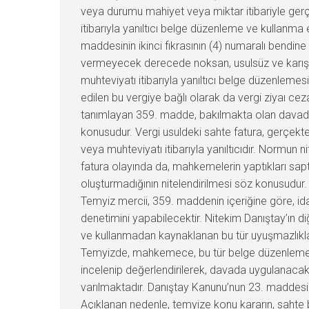
veya durumu mahiyet veya miktar itibariyle gerç
itibarıyla yanıltıcı belge düzenleme ve kullanma 
maddesinin ikinci fıkrasının (4) numaralı bendine 
vermeyecek derecede noksan, usulsüz ve karışık 
muhteviyatı itibarıyla yanıltıcı belge düzenlemesi
edilen bu vergiye bağlı olarak da vergi ziyaı ceza
tanımlayan 359. madde, bakılmakta olan davada
konusudur. Vergi usuldeki sahte fatura, gerçekt
veya muhteviyatı itibarıyla yanıltıcıdır. Normun 
fatura olayında da, mahkemelerin yaptıkları sa
oluşturmadığının nitelendirilmesi söz konusudur. B
Temyiz mercii, 359. maddenin içeriğine göre, id
denetimini yapabilecektir. Nitekim Danıştay’ın diğ
ve kullanmadan kaynaklanan bu tür uyuşmazlıkla
Temyizde, mahkemece, bu tür belge düzenleme ve k
incelenip değerlendirilerek, davada uygulanacak
varılmaktadır. Danıştay Kanunu’nun 23. maddesi
Açıklanan nedenle, temyize konu kararın, sahte b