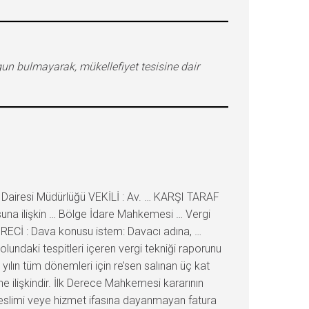
gun bulmayarak, mükellefiyet tesisine dair
Dairesi Müdürlüğü VEKİLİ : Av. … KARŞI TARAF
suna ilişkin … Bölge İdare Mahkemesi … Vergi
ÜRECİ : Dava konusu istem: Davacı adına, …
olundaki tespitleri içeren vergi tekniği raporunu
ı yılın tüm dönemleri için re’sen salınan üç kat
ine ilişkindir. İlk Derece Mahkemesi kararının
 teslimi veye hizmet ifasına dayanmayan fatura