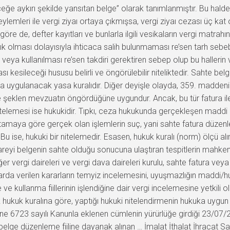
eğe aykırı şekilde yansıtan belge” olarak tanımlanmıştır. Bu hal
eylemleri ile vergi ziyaı ortaya çıkmışsa, vergi ziyaı cezası üç kat
göre de, defter kayıtları ve bunlarla ilgili vesikaların vergi matrah
olması dolayısıyla ihticaca salih bulunmaması re’sen tarh sebebi
 veya kullanılması re’sen takdiri gerektiren sebep olup bu hallerin v
sı kesileceği hususu belirli ve öngörülebilir niteliktedir. Sahte b
 uygulanacak yasa kuralıdır. Diğer deyişle olayda, 359. madde
e şeklen mevzuatın öngördüğüne uygundur. Ancak, bu tür fatura il
nitelemesi ise hukukidir. Tıpkı, ceza hukukunda gerçekleşen maddi b
ptamaya göre gerçek olan işlemlerin suç, yani sahte fatura düze
u ise, hukuki bir nitelemedir. Esasen, hukuk kuralı (norm) ölçü alı
areyi belgenin sahte olduğu sonucuna ulaştıran tespitlerin mahke
er vergi daireleri ve vergi dava daireleri kurulu, sahte fatura veya
rda verilen kararların temyiz incelemesini, uyuşmazlığın maddi/h
ullanma fiillerinin işlendiğine dair vergi incelemesine yetkili o
 hukuk kuralına göre, yaptığı hukuki nitelendirmenin hukuka uygu
ne 6723 sayılı Kanunla eklenen cümlenin yürürlüğe girdiği 23/07/
elge düzenleme fiiline dayanak alınan … İmalat İthalat İhracat S