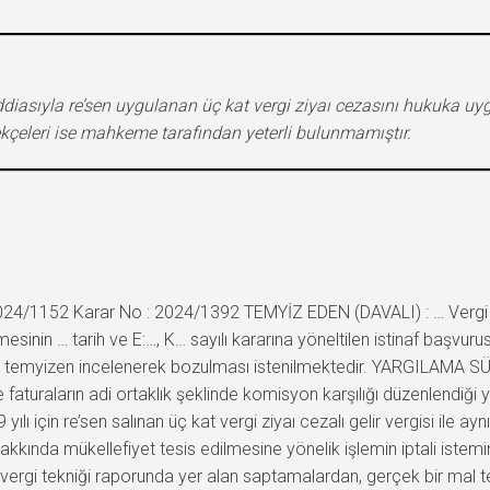
iddiasıyla re’sen uygulanan üç kat vergi ziyaı cezasını hukuka uy
ekçeleri ise mahkeme tarafından yeterli bulunmamıştır.
024/1152 Karar No : 2024/1392 TEMYİZ EDEN (DAVALI) : … Vergi 
nin … tarih ve E:…, K… sayılı kararına yöneltilen istinaf başvuru
rının temyizen incelenerek bozulması istenilmektedir. YARGILAMA S
 faturaların adi ortaklık şeklinde komisyon karşılığı düzenlendiği y
ı için re’sen salınan üç kat vergi ziyaı cezalı gelir vergisi ile ayn
 hakkında mükellefiyet tesis edilmesine yönelik işlemin iptali istem
n vergi tekniği raporunda yer alan saptamalardan, gerçek bir mal