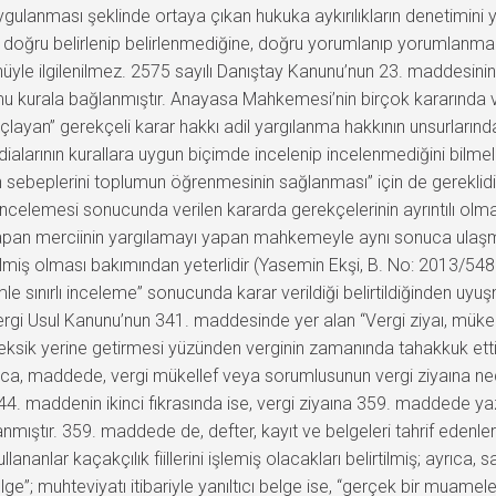
gulanması şeklinde ortaya çıkan hukuka aykırılıkların denetimini ya
; doğru belirlenip belirlenmediğine, doğru yorumlanıp yorumlanm
yle ilgilenilmez. 2575 sayılı Danıştay Kanunu’nun 23. maddesinin 
rala bağlanmıştır. Anayasa Mahkemesi’nin birçok kararında vurgul
yan” gerekçeli karar hakkı adil yargılanma hakkının unsurlarından
ddialarının kurallara uygun biçimde incelenip incelenmediğini bilmel
ın sebeplerini toplumun öğrenmesinin sağlanması” için de gereklidi
celemesi sonucunda verilen kararda gerekçelerinin ayrıntılı olmam
pan merciinin yargılamayı yapan mahkemeyle aynı sonuca ulaşma
irilmiş olması bakımından yeterlidir (Yasemin Ekşi, B. No: 2013/
e sınırlı inceleme” sonucunda karar verildiği belirtildiğinden uyu
gi Usul Kanunu’nun 341. maddesinde yer alan “Vergi ziyaı, mükelle
ksik yerine getirmesi yüzünden verginin zamanında tahakkuk ettir
ayrıca, maddede, vergi mükellef veya sorumlusunun vergi ziyaına ne
344. maddenin ikinci fıkrasında ise, vergi ziyaına 359. maddede yazı
mıştır. 359. maddede de, defter, kayıt ve belgeleri tahrif edenler
llananlar kaçakçılık fiillerini işlemiş olacakları belirtilmiş; ayrı
lge”; muhteviyatı itibariyle yanıltıcı belge ise, “gerçek bir mua