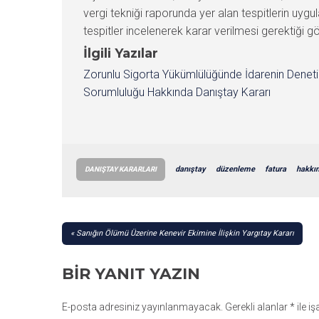
vergi tekniği raporunda yer alan tespitlerin uy
tespitler incelenerek karar verilmesi gerektiği 
İlgili Yazılar
Zorunlu Sigorta Yükümlülüğünde İdarenin Denet
Sorumluluğu Hakkında Danıştay Kararı
danıştay
düzenleme
fatura
hakkı
DANIŞTAY KARARLARI
YAZI
Sanığın Ölümü Üzerine Kenevir Ekimine İlişkin Yargıtay Kararı
GEZINMESI
BIR YANIT YAZIN
E-posta adresiniz yayınlanmayacak.
Gerekli alanlar
*
ile i