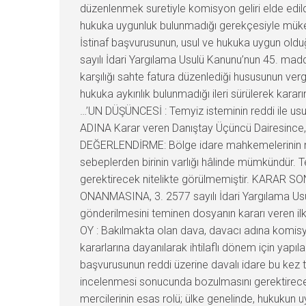
düzenlenmek suretiyle komisyon geliri elde edild
hukuka uygunluk bulunmadığı gerekçesiyle mükellef
İstinaf başvurusunun, usul ve hukuka uygun oldu
sayılı İdari Yargılama Usulü Kanunu’nun 45. madd
karşılığı sahte fatura düzenlediği hususunun ver
hukuka aykırılık bulunmadığı ileri sürülerek k
…’UN DÜŞÜNCESİ : Temyiz isteminin reddi ile u
ADINA Karar veren Danıştay Üçüncü Dairesince, 
DEĞERLENDİRME: Bölge idare mahkemelerinin niha
sebeplerden birinin varlığı hâlinde mümkündür. T
gerektirecek nitelikte görülmemiştir. KARAR SON
ONANMASINA, 3. 2577 sayılı İdari Yargılama Usulü
gönderilmesini teminen dosyanın kararı veren i
OY : Bakılmakta olan dava, davacı adına komisyon
kararlarına dayanılarak ihtilaflı dönem için yapıla
başvurusunun reddi üzerine davalı idare bu kez t
incelenmesi sonucunda bozulmasını gerektirecek
mercilerinin esas rolü; ülke genelinde, hukukun u