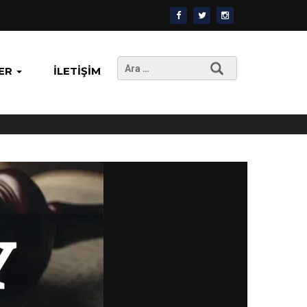
Arama:
ER
İLETIŞIM