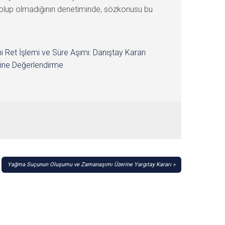
n olup olmadığının denetiminde, sözkonusu bu
i Ret İşlemi ve Süre Aşımı: Danıştay Kararı
ine Değerlendirme
Yağma Suçunun Oluşumu ve Zamanaşımı Üzerine Yargıtay Kararı