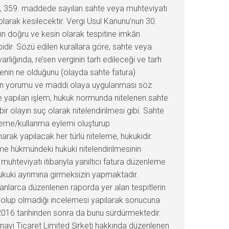
de, 359. maddede sayılan sahte veya muhteviyatı
 olarak kesilecektir. Vergi Usul Kanunu’nun 30.
ının doğru ve kesin olarak tespitine imkân
dir. Sözü edilen kurallara göre, sahte veya
arlığında, re’sen verginin tarh edileceği ve tarh
elgenin ne olduğunu (olayda sahte fatura)
nin yorumu ve maddi olaya uygulanması söz
e yapılan işlem, hukuk normunda nitelenen sahte
ir olayın suç olarak nitelendirilmesi gibi. Sahte
nleme/kullanma eylemi oluşturup
narak yapılacak her türlü niteleme, hukukidir.
me hükmündeki hukuki nitelendirilmesinin
 muhteviyatı itibarıyla yanıltıcı fatura düzenleme
ukuki ayrımına girmeksizin yapmaktadır.
lanlarca düzenlenen raporda yer alan tespitlerin
n olup olmadığı incelemesi yapılarak sonucuna
2016 tarihinden sonra da bunu sürdürmektedir.
anayi Ticaret Limited Şirketi hakkında düzenlenen