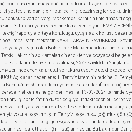
iği sonucuna varılamayacağından adi ortaklık şeklinde tesis edile
iyet tesisine dair işlem iptal edilmiş, cezalı vergiler ise kaldırıl
ğu sonucuna varılan Vergi Mahkemesi kararının kaldırılmasını sağ
esinin 3. fıkrası uyarınca reddine karar verilmiştir. TEMYİZ EDENİ
gi tekniği raporuyla ortaya konulduğu, uyuşmazlık konusu cezalı ta
ararın bozulması istenilmektedir. KARŞI TARAFIN SAVUNMASI : Sa
sul ve yasaya uygun olan Bölge İdare Mahkemesi kararının onanm
Tetkik Hâkiminin açıklamaları dinlendikten ve dosyadaki belgele
i kararlarının temyizen bozulması, 2577 sayılı İdari Yargılama
emyizen incelenen karar usul ve hukuka uygun olup, dilekçede iler
UCU: Açıklanan nedenlerle; 1. Temyiz isteminin reddine, 2. Temyi
 Kanunu’nun 50. maddesi uyarınca, kararın taraflara tebliğini ve b
lk derece mahkemesine gönderilmesine, 13/03/2024 tarihinde oyço
 karşılığı sahte fatura düzenlediği yolundaki tespitleri içeren v
n cezalı tarhiyata ve mükellefiyet tesis edilmesi işlemine karşı açıl
emyiz yoluna başvurmuştur. Temyiz başvurusu, çoğunluk görüşüyle, 
 bir neden bulunmadığı gerekçesine dayanılarak reddedilmiş ve k
ygulanmasında içtihat birliğinin sağlanmasıdır. Bu bakımdan Danışt