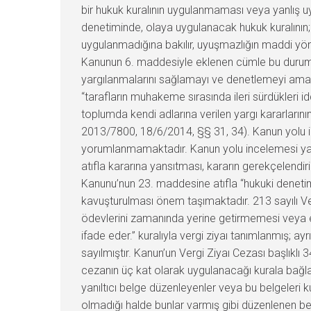
bir hukuk kuralının uygulanmaması veya yanlış uy
denetiminde, olaya uygulanacak hukuk kuralının
uygulanmadığına bakılır, uyuşmazlığın maddi yönü
Kanunun 6. maddesiyle eklenen cümle bu durumu ku
yargılanmalarını sağlamayı ve denetlemeyi amaçla
“tarafların muhakeme sırasında ileri sürdükleri i
toplumda kendi adlarına verilen yargı kararların
2013/7800, 18/6/2014, §§ 31, 34). Kanun yolu in
yorumlanmamaktadır. Kanun yolu incelemesi ya
atıfla kararına yansıtması, kararın gerekçelend
Kanunu’nun 23. maddesine atıfla “hukuki denetiml
kavuşturulması önem taşımaktadır. 213 sayılı Ver
ödevlerini zamanında yerine getirmemesi veya e
ifade eder.” kuralıyla vergi ziyaı tanımlanmış; 
sayılmıştır. Kanun’un Vergi Ziyaı Cezası başlıklı 
cezanın üç kat olarak uygulanacağı kurala bağlan
yanıltıcı belge düzenleyenler veya bu belgeleri ku
olmadığı halde bunlar varmış gibi düzenlenen be