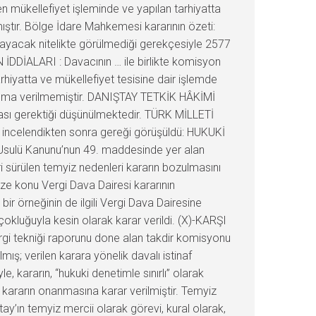
n mükellefiyet işleminde ve yapılan tarhiyatta
mıştır. Bölge İdare Mahkemesi kararının özeti:
layacak nitelikte görülmediği gerekçesiyle 2577
N İDDİALARI : Davacının … ile birlikte komisyon
rhiyatta ve mükellefiyet tesisine dair işlemde
vunma verilmemiştir. DANIŞTAY TETKİK HÂKİMİ
ası gerektiği düşünülmektedir. TÜRK MİLLETİ
r incelendikten sonra gereği görüşüldü: HUKUKİ
 Usulü Kanunu’nun 49. maddesinde yer alan
i sürülen temyiz nedenleri kararın bozulmasını
ze konu Vergi Dava Dairesi kararının
ir örneğinin de ilgili Vergi Dava Dairesine
kluğuyla kesin olarak karar verildi. (X)-KARŞI
ergi tekniği raporunu done alan takdir komisyonu
mış; verilen karara yönelik davalı istinaf
kararın, “hukuki denetimle sınırlı” olarak
ararın onanmasına karar verilmiştir. Temyiz
ay’ın temyiz mercii olarak görevi, kural olarak,