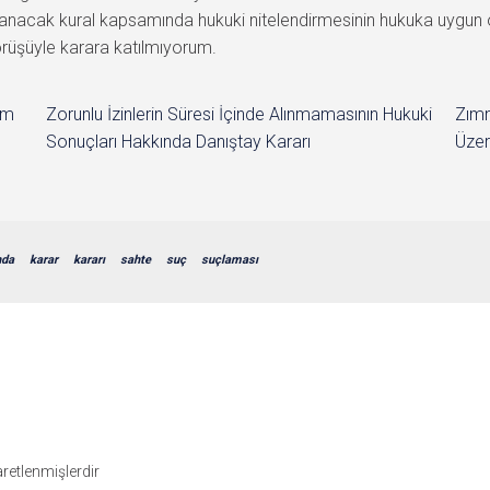
gulanacak kural kapsamında hukuki nitelendirmesinin hukuka uygu
görüşüyle karara katılmıyorum.
im
Zorunlu İzinlerin Süresi İçinde Alınmamasının Hukuki
Zımn
Sonuçları Hakkında Danıştay Kararı
Üzer
nda
karar
kararı
sahte
suç
suçlaması
şaretlenmişlerdir