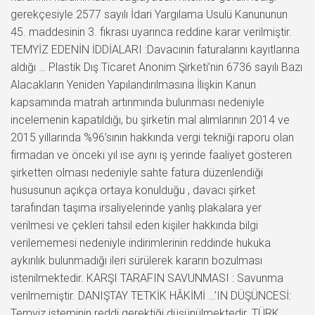
gerekçesiyle 2577 sayılı İdari Yargılama Usulü Kanununun
45. maddesinin 3. fıkrası uyarınca reddine karar verilmiştir.
TEMYİZ EDENİN İDDİALARI :Davacının faturalarını kayıtlarına
aldığı … Plastik Dış Ticaret Anonim Şirketi’nin 6736 sayılı Bazı
Alacakların Yeniden Yapılandırılmasına İlişkin Kanun
kapsamında matrah artırımında bulunması nedeniyle
incelemenin kapatıldığı, bu şirketin mal alımlarının 2014 ve
2015 yıllarında %96’sının hakkında vergi tekniği raporu olan
firmadan ve önceki yıl ise aynı iş yerinde faaliyet gösteren
şirketten olması nedeniyle sahte fatura düzenlendiği
hususunun açıkça ortaya konulduğu , davacı şirket
tarafından taşıma irsaliyelerinde yanlış plakalara yer
verilmesi ve çekleri tahsil eden kişiler hakkında bilgi
verilememesi nedeniyle indirimlerinin reddinde hukuka
aykırılık bulunmadığı ileri sürülerek kararın bozulması
istenilmektedir. KARŞI TARAFIN SAVUNMASI : Savunma
verilmemiştir. DANIŞTAY TETKİK HÂKİMİ …’IN DÜŞÜNCESİ:
Temyiz isteminin reddi gerektiği düşünülmektedir. TÜRK