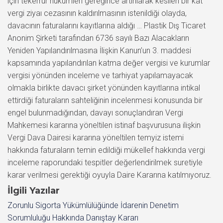
için tekerrür hükümleri gereğince artırılarak kesilen bir kat
vergi ziyaı cezasının kaldırılmasının istenildiği olayda,
davacının faturalarını kayıtlarına aldığı … Plastik Dış Ticaret
Anonim Şirketi tarafından 6736 sayılı Bazı Alacakların
Yeniden Yapılandırılmasına İlişkin Kanun’un 3. maddesi
kapsamında yapılandırılan katma değer vergisi ve kurumlar
vergisi yönünden inceleme ve tarhiyat yapılamayacak
olmakla birlikte davacı şirket yönünden kayıtlarına intikal
ettirdiği faturaların sahteliğinin incelenmesi konusunda bir
engel bulunmadığından, davayı sonuçlandıran Vergi
Mahkemesi kararına yöneltilen istinaf başvurusuna ilişkin
Vergi Dava Dairesi kararına yöneltilen temyiz istemi
hakkında faturaların temin edildiği mükellef hakkında vergi
inceleme raporundaki tespitler değerlendirilmek suretiyle
karar verilmesi gerektiği oyuyla Daire Kararına katılmıyoruz.
İlgili Yazılar
Zorunlu Sigorta Yükümlülüğünde İdarenin Denetim
Sorumluluğu Hakkında Danıştay Kararı