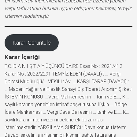
bir kısım KDV indirimlerinin reddedilmesi üzerine yapılan
vergi tarhiyatının hukuka uygun olduğunu belirterek, temyiz
istemini reddetmiştir.
Kararı Görüntüle
Karar İçeriği
T.C. D A N I Ş T A Y ÜÇÜNCÜ DAİRE Esas No : 2021/412
Karar No : 2022/2291 TEMYİZ EDEN (DAVALI) : … Vergi
Dairesi Müdürlüğü/… VEKİLİ : Av. … KARŞI TARAF (DAVACI) :
… Madeni Yağlar ve Plastik Sanayi Dış Ticaret Anonim Şirketi
İSTEMİN KONUSU :…Vergi Mahkemesinin … tarih ve E:…, K:…
sayılı kararına yöneltilen istinaf başvurusuna ilişkin … Bölge
İdare Mahkemesi … Vergi Dava Dairesinin … tarih ve E:…, K:..
sayılı kararının temyizen incelenerek bozulması
istenilmektedir. YARGILAMA SÜRECİ : Dava konusu istem:
Davacı şirketin, alımlarının bir kısmını sahte faturalarla