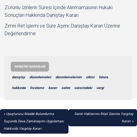
Zorunlu İzinlerin Süresi İçinde Alınmamasının Hukuki
Sonuçları Hakkında Danıştay Kararı
Zımni Ret İşlemi ve Süre Aşımı: Danıştay Kararı Üzerine
Değerlendirme
DANIŞTAY KARARLARI
danıştay
düzenlemeleri
düzenlemelerinin
etkisi
fatura
hakkında
İnceleme
kararı
sahte
sürecindeki
vergi
YAZI
Uyuşturucu Madde Bulundurma
Sanık Haklarının İhlali Üzerine Yargıtay
GEZINMESI
Suçunda Dava Zamanaşımı Uygulaması
Kararı
Hakkında Yargıtay Kararı