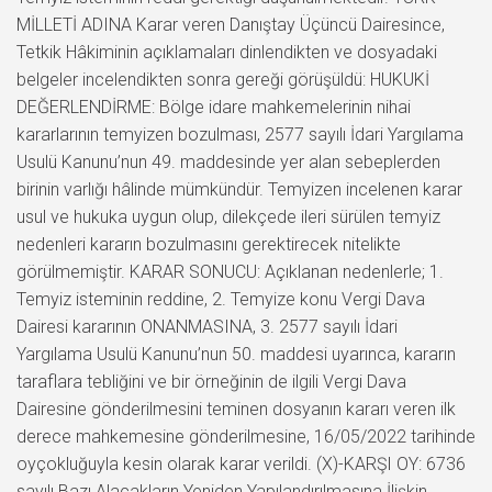
MİLLETİ ADINA Karar veren Danıştay Üçüncü Dairesince,
Tetkik Hâkiminin açıklamaları dinlendikten ve dosyadaki
belgeler incelendikten sonra gereği görüşüldü: HUKUKİ
DEĞERLENDİRME: Bölge idare mahkemelerinin nihai
kararlarının temyizen bozulması, 2577 sayılı İdari Yargılama
Usulü Kanunu’nun 49. maddesinde yer alan sebeplerden
birinin varlığı hâlinde mümkündür. Temyizen incelenen karar
usul ve hukuka uygun olup, dilekçede ileri sürülen temyiz
nedenleri kararın bozulmasını gerektirecek nitelikte
görülmemiştir. KARAR SONUCU: Açıklanan nedenlerle; 1.
Temyiz isteminin reddine, 2. Temyize konu Vergi Dava
Dairesi kararının ONANMASINA, 3. 2577 sayılı İdari
Yargılama Usulü Kanunu’nun 50. maddesi uyarınca, kararın
taraflara tebliğini ve bir örneğinin de ilgili Vergi Dava
Dairesine gönderilmesini teminen dosyanın kararı veren ilk
derece mahkemesine gönderilmesine, 16/05/2022 tarihinde
oyçokluğuyla kesin olarak karar verildi. (X)-KARŞI OY: 6736
sayılı Bazı Alacakların Yeniden Yapılandırılmasına İlişkin