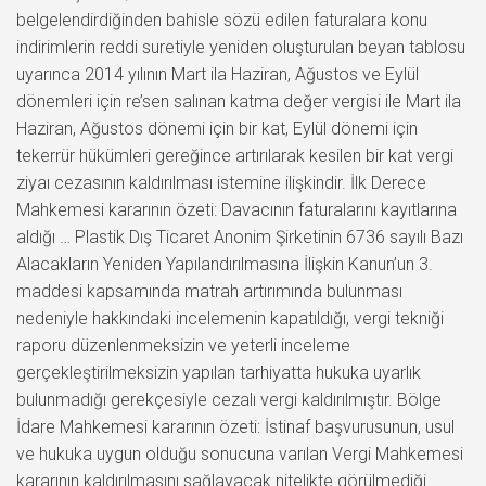
belgelendirdiğinden bahisle sözü edilen faturalara konu
indirimlerin reddi suretiyle yeniden oluşturulan beyan tablosu
uyarınca 2014 yılının Mart ila Haziran, Ağustos ve Eylül
dönemleri için re’sen salınan katma değer vergisi ile Mart ila
Haziran, Ağustos dönemi için bir kat, Eylül dönemi için
tekerrür hükümleri gereğince artırılarak kesilen bir kat vergi
ziyaı cezasının kaldırılması istemine ilişkindir. İlk Derece
Mahkemesi kararının özeti: Davacının faturalarını kayıtlarına
aldığı … Plastik Dış Ticaret Anonim Şirketinin 6736 sayılı Bazı
Alacakların Yeniden Yapılandırılmasına İlişkin Kanun’un 3.
maddesi kapsamında matrah artırımında bulunması
nedeniyle hakkındaki incelemenin kapatıldığı, vergi tekniği
raporu düzenlenmeksizin ve yeterli inceleme
gerçekleştirilmeksizin yapılan tarhiyatta hukuka uyarlık
bulunmadığı gerekçesiyle cezalı vergi kaldırılmıştır. Bölge
İdare Mahkemesi kararının özeti: İstinaf başvurusunun, usul
ve hukuka uygun olduğu sonucuna varılan Vergi Mahkemesi
kararının kaldırılmasını sağlayacak nitelikte görülmediği