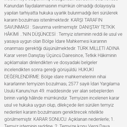
Kanundan faydalanmasının mümkün olmadığı dolayısıyla
yapılan tarhiyatta hukuka uyarlık bulunmadığı ileri sürülerek
kararın bozulması istenilmektedir. KARŞI TARAFIN
SAVUNMASI : Savunma verilmemiştir. DANIŞTAY TETKİK
HÂKİMİ …’NIN DÜŞÜNCESİ : Temyiz isteminin reddi ile usul ve
yasaya uygun olan Bölge İdare Mahkemesi kararının
onanması gerektiği düşünülmektedir. TÜRK MİLLETİ ADINA
Karar veren Danıştay Üçüncü Dairesince, Tetkik Hâkiminin
açıklamaları dinlendikten ve dosyadaki belgeler
incelendikten sonra gereği görüşüldü: HUKUKİ
DEĞERLENDİRME: Bölge idare mahkemelerinin nihai
kararlarının temyizen bozulması, 2577 sayılı İdari Yargılama
Usulü Kanunu’nun 49. maddesinde yer alan sebeplerden
birinin varlığı hâlinde mümkündür. Temyizen incelenen karar
usul ve hukuka uygun olup, dilekçede ileri sürülen temyiz
nedenleri kararın bozulmasını gerektirecek nitelikte
görülmemiştir. KARAR SONUCU: Açıklanan nedenlerle; 1.
Temyiz isteminin reddine, 2. Temyize konu Vergi Dava