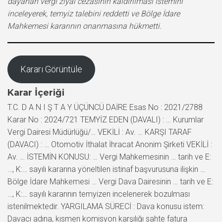
dayanan vergi ziyaı cezasının kaldırılması istemini
inceleyerek, temyiz talebini reddetti ve Bölge İdare
Mahkemesi kararının onanmasına hükmetti.
Kararı Görüntüle
Karar İçeriği
T.C. D A N I Ş T A Y ÜÇÜNCÜ DAİRE Esas No : 2021/2788
Karar No : 2024/721 TEMYİZ EDEN (DAVALI) : … Kurumlar
Vergi Dairesi Müdürlüğü/… VEKİLİ : Av. … KARŞI TARAF
(DAVACI) : … Otomotiv İthalat İhracat Anonim Şirketi VEKİLİ :
Av. … İSTEMİN KONUSU: … Vergi Mahkemesinin … tarih ve E:
…, K:… sayılı kararına yöneltilen istinaf başvurusuna ilişkin …
Bölge İdare Mahkemesi … Vergi Dava Dairesinin … tarih ve E:
…, K:… sayılı kararının temyizen incelenerek bozulması
istenilmektedir. YARGILAMA SÜRECİ : Dava konusu istem:
Davacı adına, kısmen komisyon karşılığı sahte fatura