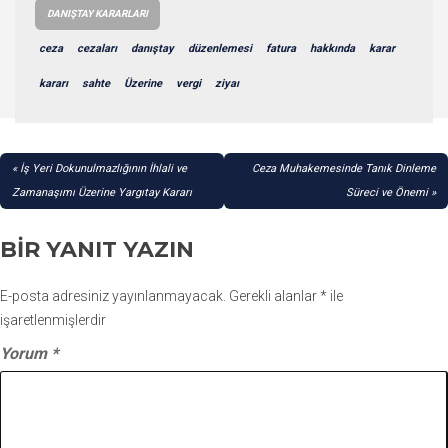
DANIŞTAY KARARLARI
ceza
cezaları
danıştay
düzenlemesi
fatura
hakkında
karar
kararı
sahte
Üzerine
vergi
ziyaı
YAZI
İş Yeri Dokunulmazlığının İhlali ve
Ceza Muhakemesinde Tanık Dinleme
GEZINMESI
Zamanaşımı Üzerine Yargıtay Kararı
Süreci ve Önemi
BIR YANIT YAZIN
E-posta adresiniz yayınlanmayacak.
Gerekli alanlar
*
ile
işaretlenmişlerdir
Yorum
*