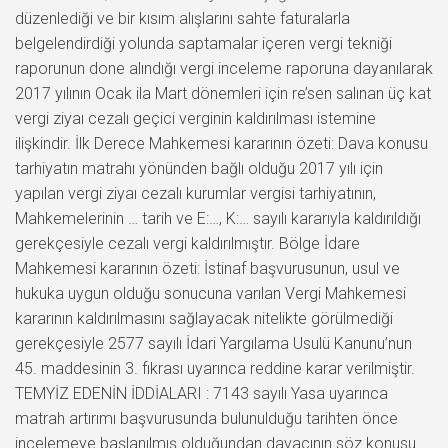
düzenlediği ve bir kısım alışlarını sahte faturalarla
belgelendirdiği yolunda saptamalar içeren vergi tekniği
raporunun done alındığı vergi inceleme raporuna dayanılarak
2017 yılının Ocak ila Mart dönemleri için re’sen salınan üç kat
vergi ziyaı cezalı geçici verginin kaldırılması istemine
ilişkindir. İlk Derece Mahkemesi kararının özeti: Dava konusu
tarhiyatın matrahı yönünden bağlı olduğu 2017 yılı için
yapılan vergi ziyaı cezalı kurumlar vergisi tarhiyatının,
Mahkemelerinin … tarih ve E:…, K:… sayılı kararıyla kaldırıldığı
gerekçesiyle cezalı vergi kaldırılmıştır. Bölge İdare
Mahkemesi kararının özeti: İstinaf başvurusunun, usul ve
hukuka uygun olduğu sonucuna varılan Vergi Mahkemesi
kararının kaldırılmasını sağlayacak nitelikte görülmediği
gerekçesiyle 2577 sayılı İdari Yargılama Usulü Kanunu’nun
45. maddesinin 3. fıkrası uyarınca reddine karar verilmiştir.
TEMYİZ EDENİN İDDİALARI : 7143 sayılı Yasa uyarınca
matrah artırımı başvurusunda bulunulduğu tarihten önce
incelemeye başlanılmış olduğundan davacının söz konusu