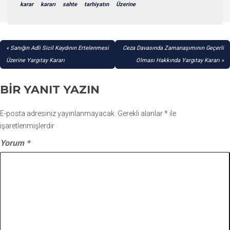
karar
kararı
sahte
tarhiyatın
Üzerine
YAZI
Sanığın Adli Sicil Kaydının Ertelenmesi
Ceza Davasında Zamanaşımının Geçerli
GEZINMESI
Üzerine Yargıtay Kararı
Olması Hakkında Yargıtay Kararı
BIR YANIT YAZIN
E-posta adresiniz yayınlanmayacak.
Gerekli alanlar
*
ile
işaretlenmişlerdir
Yorum
*