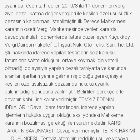
uyarınca re’sen tarh edilen 2010/3 ila 11 dönemleri vergi
ziyaı cezalı katma değer vergileri ile kesilen özel usulsüzlük
cezasının kaldırılması istenilmiştir. İlk Derece Mahkemesi
kararının özeti: Vergi Mahkemesince verilen kararda;
davacıya ihtilaflı dönemlerde fatura düzenleyen Küçükköy
Vergi Dairesi mükellefi … İnşaat Nak. Oto Teks. San. Tic. Ltd.
Şti. hakkında idarece yapılan tespitlerin söz konusu
faturaların sahte olduğunu ortaya koymak için yeterli
olmadığı dolayısıyla yapılan cezalı tarhiyatta ve kanunda
aranılan şartların yerine gelmemiş olduğu gerekçesiyle
kesilen özel usulsüzlük cezasında hukuka uyarlık
bulunmadığı sonucuna varılmıştır. Belirtilen gerekçelerle
davanın kabulüne karar verilmiştir. TEMYİZ EDENİN
İDDİALARI : Davalı idare tarafından, idarece yapılan
işlemlerin hukuka uygun olduğu aksi yöndeki Mahkeme
kararının bozulması gerektiği ileri sürülmektedir. KARŞI
TARAFIN SAVUNMASI : Cevap verilmemiştir. TETKİK HÂKİMİ
: … DÜŞÜNCESİ : Temyiz isteminin reddi ile usul ve yasaya