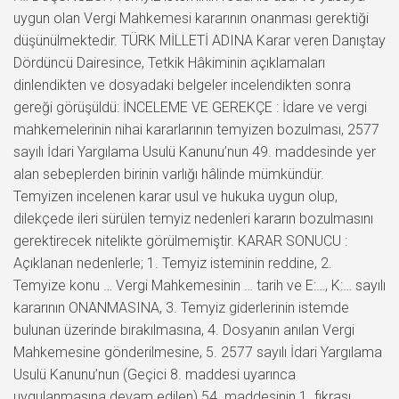
uygun olan Vergi Mahkemesi kararının onanması gerektiği
düşünülmektedir. TÜRK MİLLETİ ADINA Karar veren Danıştay
Dördüncü Dairesince, Tetkik Hâkiminin açıklamaları
dinlendikten ve dosyadaki belgeler incelendikten sonra
gereği görüşüldü: İNCELEME VE GEREKÇE : İdare ve vergi
mahkemelerinin nihai kararlarının temyizen bozulması, 2577
sayılı İdari Yargılama Usulü Kanunu’nun 49. maddesinde yer
alan sebeplerden birinin varlığı hâlinde mümkündür.
Temyizen incelenen karar usul ve hukuka uygun olup,
dilekçede ileri sürülen temyiz nedenleri kararın bozulmasını
gerektirecek nitelikte görülmemiştir. KARAR SONUCU :
Açıklanan nedenlerle; 1. Temyiz isteminin reddine, 2.
Temyize konu … Vergi Mahkemesinin … tarih ve E:…, K:… sayılı
kararının ONANMASINA, 3. Temyiz giderlerinin istemde
bulunan üzerinde bırakılmasına, 4. Dosyanın anılan Vergi
Mahkemesine gönderilmesine, 5. 2577 sayılı İdari Yargılama
Usulü Kanunu’nun (Geçici 8. maddesi uyarınca
uygulanmasına devam edilen) 54. maddesinin 1. fıkrası