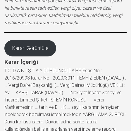
kullanımı iddialarına yönelik olarak vergi inceleme raporu
ile birlikte re’sen tarh edilen vergi ziyaı cezası ve özel
usulsüzlük cezasının kaldırılması talebini reddetmiş, vergi
mahkemesinin kararını onaylamıştır.
Kararı Görüntüle
Karar İçeriği
T.C. D A N I Ş T A Y DÖRDÜNCÜ DAİRE Esas No :
2016/20993 Karar No : 2020/3011 TEMYİZ EDEN (DAVALI) :
… Vergi Dairei Başkanlığı (… Vergi Dairesi Müdürlüğü) VEKİLİ :
Av. … KARŞI TARAF (DAVACI) : … Nakliyat İnşaat Sanayi ve
Ticaret Limited Şirketi İSTEMİN KONUSU : … Vergi
Mahkemesinin … tarih ve E:…, K:… sayılı kararının temyizen
incelenerek bozulması istenilmektedir. YARGILAMA SÜRECİ :
Dava konusu istem: Davacı adına sahte fatura
kullandığından bahisle hazırlanan vergi inceleme raporu