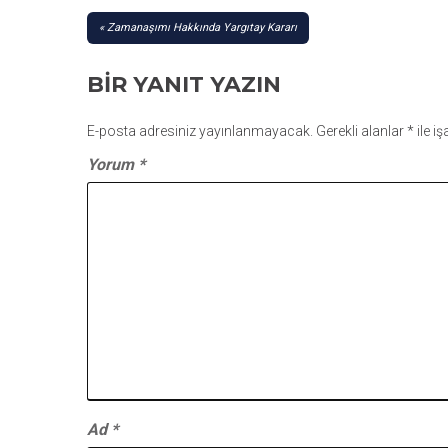
YAZI
Zamanaşımı Hakkında Yargıtay Kararı
GEZINMESI
BIR YANIT YAZIN
E-posta adresiniz yayınlanmayacak.
Gerekli alanlar
*
ile i
Yorum
*
Ad
*