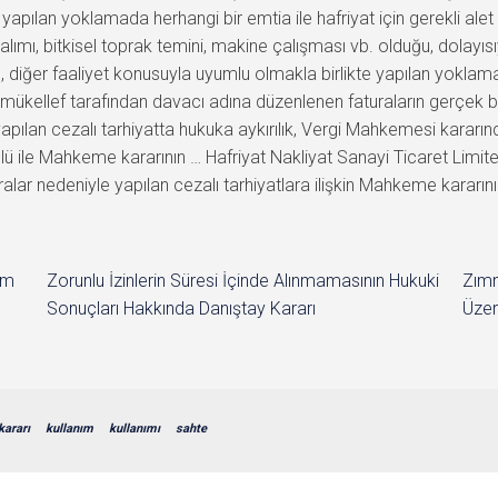
, yapılan yoklamada herhangi bir emtia ile hafriyat için gerekli al
r alımı, bitkisel toprak temini, makine çalışması vb. olduğu, dolayı
diğer faaliyet konusuyla uyumlu olmakla birlikte yapılan yoklama
mükellef tarafından davacı adına düzenlenen faturaların gerçek b
yapılan cezalı tarhiyatta hukuka aykırılık, Vergi Mahkemesi kararı
lü ile Mahkeme kararının … Hafriyat Nakliyat Sanayi Ticaret Limited
turalar nedeniyle yapılan cezalı tarhiyatlara ilişkin Mahkeme kararı
im
Zorunlu İzinlerin Süresi İçinde Alınmamasının Hukuki
Zımn
Sonuçları Hakkında Danıştay Kararı
Üzer
kararı
kullanım
kullanımı
sahte