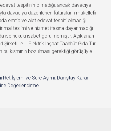
et edevat tespitinin olmadığı, ancak davacıya
sıyla davacıya düzenlenen faturaların mükellefin
da emtia ve alet edevat tespiti olmadığı
ir mal teslimi ve hizmet ifasına dayanmadığı
nda ise hukuki isabet görülmemiştir. Açıklanan
 Şirketi ile … Elektrik İnşaat Taahhüt Gıda Tur.
nın bu kısmının bozulması gerektiği görüşüyle
i Ret İşlemi ve Süre Aşımı: Danıştay Kararı
ine Değerlendirme