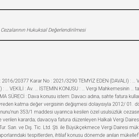
 Cezalarının Hukuksal Değerlendirilmesi
 2016/20377 Karar No : 2021/3290 TEMYİZ EDEN (DAVALI) : … Verg
: … VEKİLİ : Av. … İSTEMİN KONUSU : … Vergi Mahkemesinin … tarih
MA SÜRECİ : Dava konusu istem: Davacı adına, sahte fatura kulla
reden katma değer vergisinin değişmesi dolayısıyla 2012/ 01. döne
anunu’nun 353/1 maddesi uyarınca kesilen özel usulsüzlük cezasının 
rilen kararda; davacıya fatura düzenleyen Halkalı Vergi Dairesi mü
. Tur. San. ve Dış. Tic. Ltd. Şti. ile Büyükçekmece Vergi Dairesi mük
raporlarındaki tespitlerden, ihtilaf konusu dönemde anılan mükellef