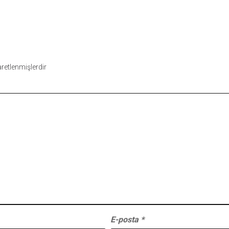
şaretlenmişlerdir
E-posta
*