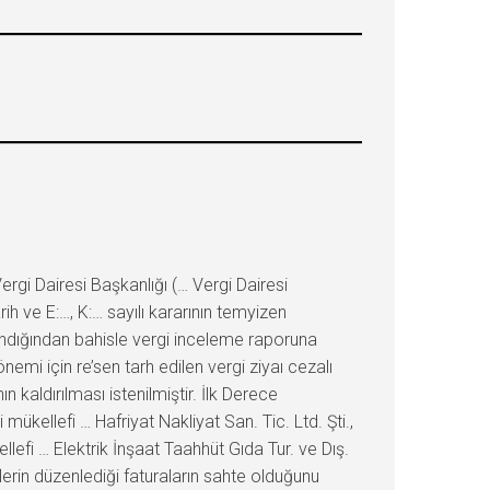
i Dairesi Başkanlığı (… Vergi Dairesi
 ve E:…, K:… sayılı kararının temyizen
ndığından bahisle vergi inceleme raporuna
mi için re’sen tarh edilen vergi ziyaı cezalı
kaldırılması istenilmiştir. İlk Derece
kellefi … Hafriyat Nakliyat San. Tic. Ltd. Şti.,
ellefi … Elektrik İnşaat Taahhüt Gıda Tur. ve Dış.
lerin düzenlediği faturaların sahte olduğunu