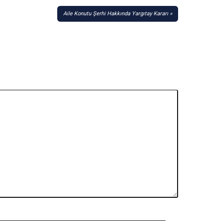
Aile Konutu Şerhi Hakkında Yargıtay Kararı