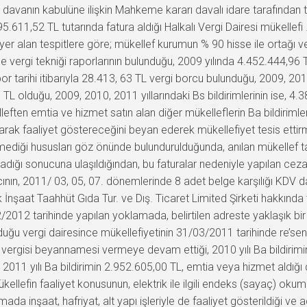
n davanın kabulüne ilişkin Mahkeme kararı davalı idare tarafından t
.611,52 TL tutarında fatura aldığı Halkalı Vergi Dairesi mükellefi 
er alan tespitlere göre; mükellef kurumun % 90 hisse ile ortağı v
vergi tekniği raporlarının bulunduğu, 2009 yılında 4.452.444,96 T
 tarihi itibarıyla 28.413, 63 TL vergi borcu bulunduğu, 2009, 2010, 
L olduğu, 2009, 2010, 2011 yıllarındaki Bs bildirimlerinin ise, 4
lleften emtia ve hizmet satın alan diğer mükelleflerin Ba bildirimler
olarak faaliyet göstereceğini beyan ederek mükellefiyet tesis ettir
lmediği hususları göz önünde bulundurulduğunda, anılan mükellef t
dığı sonucuna ulaşıldığından, bu faturalar nedeniyle yapılan cezal
ının, 2011/ 03, 05, 07. dönemlerinde 8 adet belge karşılığı KDV da
İnşaat Taahhüt Gıda Tur. ve Dış. Ticaret Limited Şirketi hakkında
/2012 tarihinde yapılan yoklamada, belirtilen adreste yaklaşık bir y
uğu vergi dairesince mükellefiyetinin 31/03/2011 tarihinde re’sen
rgisi beyannamesi vermeye devam ettiği, 2010 yılı Ba bildirimin
, 2011 yılı Ba bildirimin 2.952.605,00 TL, emtia veya hizmet aldığı 
kellefin faaliyet konusunun, elektrik ile ilgili endeks (sayaç) 
da inşaat, hafriyat, alt yapı işleriyle de faaliyet gösterildiği ve 