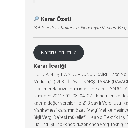
Karar Özeti
Sahte Fatura Kullanımı Nedeniyle Kesilen Vergi
Kararı Görüntüle
Karar İçeriği
T.C. D A N I Ş T A Y DÖRDÜNCÜ DAİRE Esas No :
Müdürlüğü) VEKİLİ : Av. … KARŞI TARAF (DAVACI) 
incelenerek bozulması istenilmektedir. YARGILA
istinaden 2011/ 02, 03, 04, 07. dönemleri ve dev
katma değer vergileri ile 213 sayılı Vergi Usul K
Mahkemesi kararının özeti: Vergi Mahkemesince ve
Şişli Vergi Dairesi mükellefi … Kablo Elektrik İnş
Tic. Ltd. Şti. hakkında düzenlenen vergi tekniği 