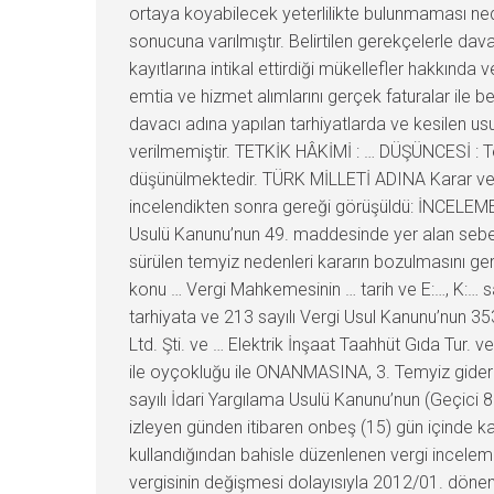
ortaya koyabilecek yeterlilikte bulunmaması ned
sonucuna varılmıştır. Belirtilen gerekçelerle dav
kayıtlarına intikal ettirdiği mükellefler hakkınd
emtia ve hizmet alımlarını gerçek faturalar ile b
davacı adına yapılan tarhiyatlarda ve kesilen u
verilmemiştir. TETKİK HÂKİMİ : … DÜŞÜNCESİ : T
düşünülmektedir. TÜRK MİLLETİ ADINA Karar vere
incelendikten sonra gereği görüşüldü: İNCELEME 
Usulü Kanunu’nun 49. maddesinde yer alan sebepl
sürülen temyiz nedenleri kararın bozulmasını ge
konu … Vergi Mahkemesinin … tarih ve E:…, K:… sayıl
tarhiyata ve 213 sayılı Vergi Usul Kanunu’nun 353/
Ltd. Şti. ve … Elektrik İnşaat Taahhüt Gıda Tur. ve 
ile oyçokluğu ile ONANMASINA, 3. Temyiz giderl
sayılı İdari Yargılama Usulü Kanunu’nun (Geçici 
izleyen günden itibaren onbeş (15) gün içinde ka
kullandığından bahisle düzenlenen vergi incele
vergisinin değişmesi dolayısıyla 2012/01. dönemi