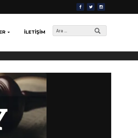
Arama:
ER
İLETIŞIM