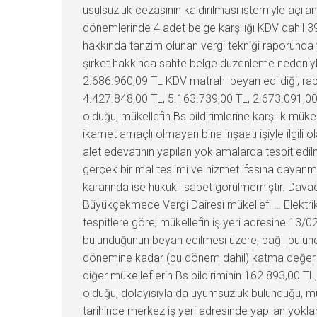
usulsüzlük cezasının kaldırılması istemiyle açıla
dönemlerinde 4 adet belge karşılığı KDV dahil 395
hakkında tanzim olunan vergi tekniği raporunda y
şirket hakkında sahte belge düzenleme nedeniyle 
2.686.960,09 TL KDV matrahı beyan edildiği, rapor
4.427.848,00 TL, 5.163.739,00 TL, 2.673.091,00 T
olduğu, mükellefin Bs bildirimlerine karşılık müke
ikamet amaçlı olmayan bina inşaatı işiyle ilgili 
alet edevatının yapılan yoklamalarda tespit edi
gerçek bir mal teslimi ve hizmet ifasına dayanma
kararında ise hukuki isabet görülmemiştir. Davac
Büyükçekmece Vergi Dairesi mükellefi … Elektrik 
tespitlere göre; mükellefin iş yeri adresine 13/02
bulunduğunun beyan edilmesi üzere, bağlı bulund
dönemine kadar (bu dönem dahil) katma değer ve
diğer mükelleflerin Bs bildiriminin 162.893,00 TL
olduğu, dolayısıyla da uyumsuzluk bulunduğu, mü
tarihinde merkez iş yeri adresinde yapılan yoklama