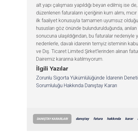
alt yapı çalışması yapıldığı beyan edilmiş ise de
düzenlenen faturaların içeriğinin kum alımı, mıcı
ilk faaliyet konusuyla tamamen uyumsuz olduğu, 
hususları göz önünde bulundurulduğunda, anılan 
sonucuna ulaşıldığından, bu faturalar nedeniyle 
nedenlerle, davalı idarenin temyiz isteminin kabu
ve Dış. Ticaret Limited Şirket’lerinden alınan fa
Dairemiz kararına katılmıyorum.
İlgili Yazılar
Zorunlu Sigorta Yükümlülüğünde İdarenin Denet
Sorumluluğu Hakkında Danıştay Kararı
danıştay
fatura
hakkında
karar
DANIŞTAY KARARLARI