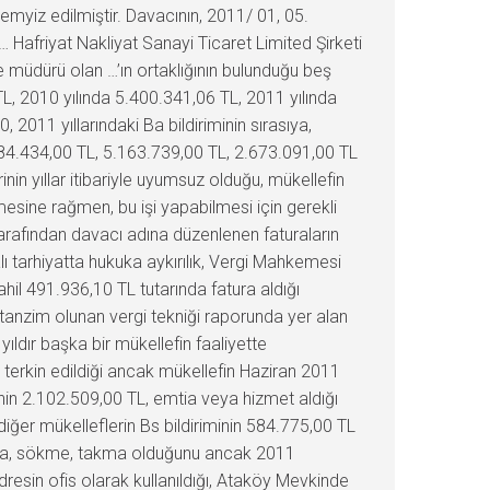
emyiz edilmiştir. Davacının, 2011/ 01, 05.
… Hafriyat Nakliyat Sanayi Ticaret Limited Şirketi
e müdürü olan …’ın ortaklığının bulunduğu beş
L, 2010 yılında 5.400.341,06 TL, 2011 yılında
2011 yıllarındaki Ba bildiriminin sırasıya,
.384.434,00 TL, 5.163.739,00 TL, 2.673.091,00 TL
inin yıllar itibariyle uyumsuz olduğu, mükellefin
mesine rağmen, bu işi yapabilmesi için gerekli
arafından davacı adına düzenlenen faturaların
ı tarhiyatta hukuka aykırılık, Vergi Mahkemesi
hil 491.936,10 TL tutarında fatura aldığı
 tanzim olunan vergi tekniği raporunda yer alan
ıldır başka bir mükellefin faaliyette
 terkin edildiği ancak mükellefin Haziran 2011
in 2.102.509,00 TL, emtia veya hizmet aldığı
diğer mükelleflerin Bs bildiriminin 584.775,00 TL
okuma, sökme, takma olduğunu ancak 2011
adresin ofis olarak kullanıldığı, Ataköy Mevkinde