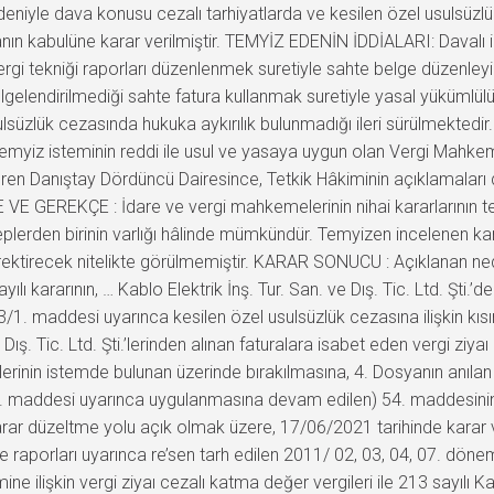
eniyle dava konusu cezalı tarhiyatlarda ve kesilen özel usulsüzl
anın kabulüne karar verilmiştir. TEMYİZ EDENİN İDDİALARI: Davalı id
a vergi tekniği raporları düzenlenmek suretiyle sahte belge düzenle
elgelendirilmediği sahte fatura kullanmak suretiyle yasal yükümlülü
sulsüzlük cezasında hukuka aykırılık bulunmadığı ileri sürülmek
emyiz isteminin reddi ile usul ve yasaya uygun olan Vergi Mahkem
n Danıştay Dördüncü Dairesince, Tetkik Hâkiminin açıklamaları 
VE GEREKÇE : İdare ve vergi mahkemelerinin nihai kararlarının t
erden birinin varlığı hâlinde mümkündür. Temyizen incelenen kara
rektirecek nitelikte görülmemiştir. KARAR SONUCU : Açıklanan ned
ı kararının, … Kablo Elektrik İnş. Tur. San. ve Dış. Tic. Ltd. Şti.’d
1. maddesi uyarınca kesilen özel usulsüzlük cezasına ilişkin kısımla
Dış. Tic. Ltd. Şti.’lerinden alınan faturalara isabet eden vergi ziyaı 
erinin istemde bulunan üzerinde bırakılmasına, 4. Dosyanın anıl
8. maddesi uyarınca uygulanmasına devam edilen) 54. maddesinin 1. 
rar düzeltme yolu açık olmak üzere, 17/06/2021 tarihinde karar ve
me raporları uyarınca re’sen tarh edilen 2011/ 02, 03, 04, 07. d
ne ilişkin vergi ziyaı cezalı katma değer vergileri ile 213 sayılı