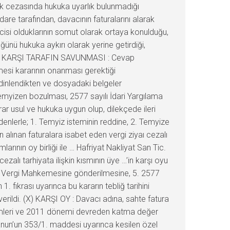
ük cezasında hukuka uyarlık bulunmadığı
are tarafından, davacının faturalarını alarak
yicisi olduklarının somut olarak ortaya konulduğu,
ğünü hukuka aykırı olarak yerine getirdiği,
tedir. KARŞI TARAFIN SAVUNMASI : Cevap
esi kararının onanması gerektiği
dinlendikten ve dosyadaki belgeler
emyizen bozulması, 2577 sayılı İdari Yargılama
r usul ve hukuka uygun olup, dilekçede ileri
enlerle; 1. Temyiz isteminin reddine, 2. Temyize
en alınan faturalara isabet eden vergi ziyaı cezalı
rının oy birliği ile … Hafriyat Nakliyat San Tic.
cezalı tarhiyata ilişkin kısmının üye …’in karşı oyu
an Vergi Mahkemesine gönderilmesine, 5. 2577
fıkrası uyarınca bu kararın tebliğ tarihini
rildi. (X) KARŞI OY : Davacı adına, sahte fatura
önemleri ve 2011 dönemi devreden katma değer
 Kanun’un 353/1. maddesi uyarınca kesilen özel