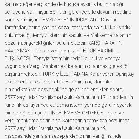
katma değer vergisinde de hukuka aykırılık bulunmadığı
sonucuna varılmıştır. Belirtilen gerekçelerle davanın reddine
karar verilmiştir. TEMYİZ EDENİN İDDİALARI : Davacı
tarafından, adına yapılan cezalı tarhiyatlarda hukuka uyarlık
bulunmadığı, temyiz isteminin kabulü ve Mahkeme kararının
bozulması gerektiği ileri sürülmektedir. KARŞI TARAFIN
SAVUNMASI : Cevap verilmemiştir. TETKİK HÂKİMİ : …
DÜŞÜNCESİ : Temyiz isteminin reddi ile usul ve yasaya
uygun olan Vergi Mahkemesi kararının onanması gerektiği
düşünülmektedir. TÜRK MİLLETİ ADINA Karar veren Danıştay
Dördüncü Dairesince, Tetkik Hâkiminin açıklamaları
dinlendikten ve dosyadaki belgeler incelendikten sonra,
2577 sayılı İdari Yargılama Usulü Kanunu’nun 17. maddesinin
ikinci fıkrası uyarınca duruşma istemi yerinde görülmeyerek
işin gereği görüşüldü: İNCELEME VE GEREKÇE : İdare ve
vergi mahkemelerinin nihai kararlarının temyizen bozulması,
2577 sayılı İdari Yargılama Usulü Kanunu’nun 49.
maddesinde yer alan sebeplerden birinin varlığı hâlinde