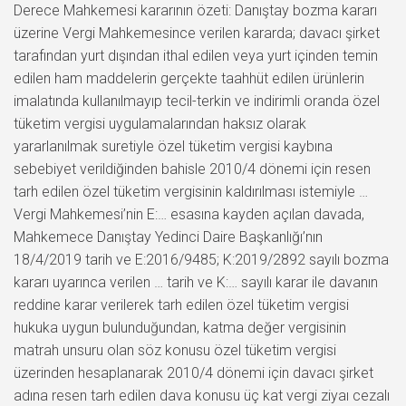
Derece Mahkemesi kararının özeti: Danıştay bozma kararı
üzerine Vergi Mahkemesince verilen kararda; davacı şirket
tarafından yurt dışından ithal edilen veya yurt içinden temin
edilen ham maddelerin gerçekte taahhüt edilen ürünlerin
imalatında kullanılmayıp tecil-terkin ve indirimli oranda özel
tüketim vergisi uygulamalarından haksız olarak
yararlanılmak suretiyle özel tüketim vergisi kaybına
sebebiyet verildiğinden bahisle 2010/4 dönemi için resen
tarh edilen özel tüketim vergisinin kaldırılması istemiyle …
Vergi Mahkemesi’nin E:… esasına kayden açılan davada,
Mahkemece Danıştay Yedinci Daire Başkanlığı’nın
18/4/2019 tarih ve E:2016/9485; K:2019/2892 sayılı bozma
kararı uyarınca verilen … tarih ve K:… sayılı karar ile davanın
reddine karar verilerek tarh edilen özel tüketim vergisi
hukuka uygun bulunduğundan, katma değer vergisinin
matrah unsuru olan söz konusu özel tüketim vergisi
üzerinden hesaplanarak 2010/4 dönemi için davacı şirket
adına resen tarh edilen dava konusu üç kat vergi ziyaı cezalı