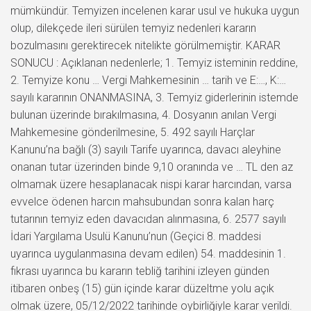
mümkündür. Temyizen incelenen karar usul ve hukuka uygun
olup, dilekçede ileri sürülen temyiz nedenleri kararın
bozulmasını gerektirecek nitelikte görülmemiştir. KARAR
SONUCU : Açıklanan nedenlerle; 1. Temyiz isteminin reddine,
2. Temyize konu … Vergi Mahkemesinin … tarih ve E:…, K:…
sayılı kararının ONANMASINA, 3. Temyiz giderlerinin istemde
bulunan üzerinde bırakılmasına, 4. Dosyanın anılan Vergi
Mahkemesine gönderilmesine, 5. 492 sayılı Harçlar
Kanunu’na bağlı (3) sayılı Tarife uyarınca, davacı aleyhine
onanan tutar üzerinden binde 9,10 oranında ve … TL den az
olmamak üzere hesaplanacak nispi karar harcından, varsa
evvelce ödenen harcın mahsubundan sonra kalan harç
tutarının temyiz eden davacıdan alınmasına, 6. 2577 sayılı
İdari Yargılama Usulü Kanunu’nun (Geçici 8. maddesi
uyarınca uygulanmasına devam edilen) 54. maddesinin 1.
fıkrası uyarınca bu kararın tebliğ tarihini izleyen günden
itibaren onbeş (15) gün içinde karar düzeltme yolu açık
olmak üzere, 05/12/2022 tarihinde oybirliğiyle karar verildi.