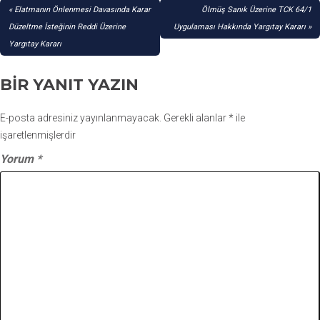
YAZI
Elatmanın Önlenmesi Davasında Karar
Ölmüş Sanık Üzerine TCK 64/1
GEZINMESI
Düzeltme İsteğinin Reddi Üzerine
Uygulaması Hakkında Yargıtay Kararı
Yargıtay Kararı
BIR YANIT YAZIN
E-posta adresiniz yayınlanmayacak.
Gerekli alanlar
*
ile
işaretlenmişlerdir
Yorum
*