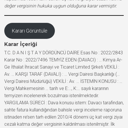
değer vergisinin hukuka uygun olduğuna karar vermiştir.
Kararı Görüntüle
Karar İçeriği
T.C. D A N I Ş T A Y DÖRDÜNCÜ DAİRE Esas No : 2022/2843
Karar No : 2022/7496 TEMYİZ EDEN (DAVACI) : … Kimya Ar-
Ge İthalat İhracat Sanayi ve Ticaret Limited Şirketi VEKİLİ :
Av. … KARŞI TARAF (DAVALI) : … Vergi Dairesi Başkanlığı (…
Vergi Dairesi Müdürlüğü) VEKİLİ : Av. … İSTEMİN KONUSU : …
Vergi Mahkemesinin … tarih ve E:…, K:… sayılı kararının
temyizen incelenerek bozulması istenilmektedir.
YARGILAMA SÜRECİ : Dava konusu istem: Davacı tarafından,
sahte fatura kullandığından bahisle vergi inceleme raporuna
istinaden re’sen tarh edilen 2010/4 dönemi üç kat vergi ziyaı
cezalı katma değer vergisinin kaldırılması istenilmiştir. İlk