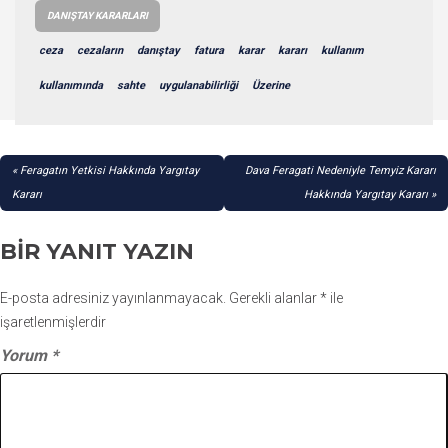
DANIŞTAY KARARLARI
ceza
cezaların
danıştay
fatura
karar
kararı
kullanım
kullanımında
sahte
uygulanabilirliği
Üzerine
YAZI
Feragatın Yetkisi Hakkında Yargıtay
Dava Feragati Nedeniyle Temyiz Kararı
GEZINMESI
Kararı
Hakkında Yargıtay Kararı
BIR YANIT YAZIN
E-posta adresiniz yayınlanmayacak.
Gerekli alanlar
*
ile
işaretlenmişlerdir
Yorum
*