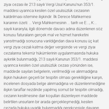
ziyaı cezası ile 213 sayılı Vergi Usul Kanunu’nun 353/1.
maddesi uyarınca kesilen özel usulsüzlük cezasının
kaldırılması istemine ilişkindir. İlk Derece Mahkemesi
kararının özeti: … Vergi Mahkemesinin … tarih ve E:…, K:…
sayılı kararıyla; ilgili dönemde davacı adına düzenlenen söz
konusu faturaların gerçek mal ve hizmet hareketini
yansıtmadığı sonucuna varıldığından dava konusu üç kat
vergi ziyaı cezalı katma değer vergisinde ve vergi ziyaı
cezalarına tekerrür hükümlerinin uygulanmasında hukuka
aykırılık bulunmadığı, 213 sayılı Kanunun 353/1. maddesi
uyarınca kesilen özel usulsüzlük cezası yönünden ise,
maddede sayılan belgelerin, verilmediği ve alınmadığına
ilişkin hukuken geçerli bir tespitin olması gerekliliğine karşın,
incelenen dosyada belge alınmadığına ve düzenlenmediğine
ilişkin taraflar nezdinde yapılmış somut bir tespitin olmadığı,
cezanın kesilmesine dair koşulları düzenleyen maddede
belirtilen unsurların bir arada gerçekleşmediği, kesilen
cezada hukuka uyarlık bulunmadığı gerekçesiyle davanın