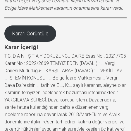
katma değer vergisi ve cezalara ilişkin itirazın reddine ve
Bölge İdare Mahkemesi kararının onanmasına karar verdi.
Kararı Görüntüle
Karar İçeriği
T.C. D A N I Ş T A Y DOKUZUNCU DAİRE Esas No : 2021/705
Karar No : 2022/2669 TEMYİZ EDEN (DAVALI) : … Vergi
Dairesi Müdürlüğü-… KARŞI TARAF (DAVACI) : … VEKİLİ : Av.
… İSTEMİN KONUSU : … Bölge İdare Mahkemesi … Vergi
Dava Dairesinin … tarih ve E:…, K:… sayılı kararının, aleyhe olan
kısmının temyizen incelenerek bozulması istenilmektedir.
YARGILAMA SÜRECİ: Dava konusu istem: Davacı adına,
sahte fatura kullandığından bahisle düzenlenen vergi
inceleme raporuna dayanılarak 2018/Mart-Ekim ve Aralık
dönemlerine ilişkin re’sen tarh edilen katma değer vergisi ve
tekerrür hükümleri uygulanmak suretiyle kesilen üç kat vergi