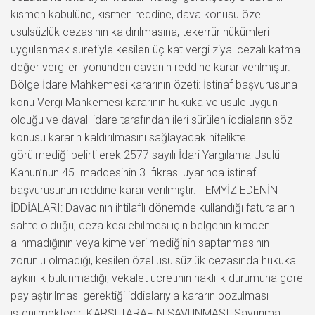
kısmen kabulüne, kısmen reddine, dava konusu özel
usulsüzlük cezasının kaldırılmasına, tekerrür hükümleri
uygulanmak suretiyle kesilen üç kat vergi ziyaı cezalı katma
değer vergileri yönünden davanın reddine karar verilmiştir.
Bölge İdare Mahkemesi kararının özeti: İstinaf başvurusuna
konu Vergi Mahkemesi kararının hukuka ve usule uygun
olduğu ve davalı idare tarafından ileri sürülen iddiaların söz
konusu kararın kaldırılmasını sağlayacak nitelikte
görülmediği belirtilerek 2577 sayılı İdari Yargılama Usulü
Kanun’nun 45. maddesinin 3. fıkrası uyarınca istinaf
başvurusunun reddine karar verilmiştir. TEMYİZ EDENİN
İDDİALARI: Davacının ihtilaflı dönemde kullandığı faturaların
sahte olduğu, ceza kesilebilmesi için belgenin kimden
alınmadığının veya kime verilmediğinin saptanmasının
zorunlu olmadığı, kesilen özel usulsüzlük cezasında hukuka
aykırılık bulunmadığı, vekalet ücretinin haklılık durumuna göre
paylaştırılması gerektiği iddialarıyla kararın bozulması
istenilmektedir. KARŞI TARAFIN SAVUNMASI: Savunma