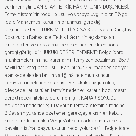
verilmemiştir. DANIŞTAY TETKİK HÂKİMİ …’NIN DÜŞÜNCESİ:
Temyiz isteminin reddi ile usul ve yasaya uygun olan Bölge
İdare Mahkemesi kararının onanması gerektiği
düşünülmektedir. TÜRK MİLLETİ ADINA Karar veren Danıştay
Dokuzuncu Dairesince, Tetkik Hâkiminin açıklamaları
dinlendikten ve dosyadaki belgeler incelendikten sonra
gereği görüşüldü: HUKUKİ DEĞERLENDİRME: Bölge idare
mahkemelerinin nihai kararlarının temyizen bozulması, 2577
sayılı İdari Yargılama Usulü Kanunu’nun 49. maddesinde yer
alan sebeplerden birinin varlığı hâlinde mümkündür.
Temyizen incelenen karar usul ve hukuka uygun olup,
dilekçede ileri sürülen temyiz nedenleri kararın bozulmasını
gerektirecek nitelikte görülmemiştir. KARAR SONUCU:
Açıklanan nedenlerle; 1.Davalının temyiz isteminin reddine,
2.Davanın yukarıda özetlenen gerekçeyle kısmen kabulü,
kısmen reddine ilişkin Vergi Mahkemesi kararına yönelik
davalının istinaf başvurusunun reddi yolundaki … Bölge İdare
Mahkemesi … Vergi Dava Dairesinin … tarih ve E:…, K:… sayılı