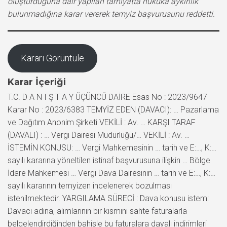
oluşturduğuna dair yapılan tarhiyatta hukuka aykırılık
bulunmadığına karar vererek temyiz başvurusunu reddetti.
Kararı Görüntüle
Karar İçeriği
T.C. D A N I Ş T A Y ÜÇÜNCÜ DAİRE Esas No : 2023/9647
Karar No : 2023/6383 TEMYİZ EDEN (DAVACI): … Pazarlama
ve Dağıtım Anonim Şirketi VEKİLİ : Av. … KARŞI TARAF
(DAVALI) : … Vergi Dairesi Müdürlüğü/… VEKİLİ : Av. …
İSTEMİN KONUSU: … Vergi Mahkemesinin … tarih ve E:…, K:…
sayılı kararına yöneltilen istinaf başvurusuna ilişkin … Bölge
İdare Mahkemesi … Vergi Dava Dairesinin … tarih ve E:…, K:…
sayılı kararının temyizen incelenerek bozulması
istenilmektedir. YARGILAMA SÜRECİ : Dava konusu istem:
Davacı adına, alımlarının bir kısmını sahte faturalarla
belgelendirdiğinden bahisle bu faturalara dayalı indirimleri