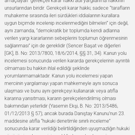
amaçlayan” gerekçeli karar hakkı adil yargılanma hakkının
unsurlarından biridir. Gerekçeli karar hakkı; sadece “tarafların
muhakeme sırasında ileri sürdükleri iddialarının kurallara
uygun biçimde incelenip incelenmediğini bilmeleri” için değil,
aynı zamanda, “demokratik bir toplumda kendi adlarına
verilen yargı kararlarının sebeplerini toplumun öğrenmesinin
sağlanması” için de gereklidir (Sencer Başat ve diğerleri
[GK], B. No: 2013/7800, 18/6/2014, §§ 31, 34). Kanun yolu
incelemesi sonucunda verilen kararda gerekçelerinin ayrıntılı
olmaması bu hakkın ihlal edildiği şeklinde
yorumlanmamaktadır. Kanun yolu incelemesi yapan
merciinin yargılamayı yapan mahkemeyle aynı sonuca
ulaşması ve bunu aynı gerekçeyi kullanarak veya atıfla
kararına yansıtması, kararın gerekçelendirilmiş olması
bakımından yeterlidir (Yasemin Ekşi, B. No: 2013/5486,
01/12/2013 § 57); ancak burada Danıştay Kanunu’nun 23.
maddesine atıfla “hukuki denetimle sınırlı inceleme”
sonucunda karar verildiği belirtildiğinden uyuşmazlığın hukuki