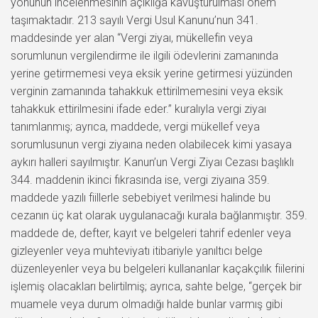
yönünün incelenmesinin açıklığa kavuşturulması önem
taşımaktadır. 213 sayılı Vergi Usul Kanunu’nun 341.
maddesinde yer alan “Vergi ziyaı, mükellefin veya
sorumlunun vergilendirme ile ilgili ödevlerini zamanında
yerine getirmemesi veya eksik yerine getirmesi yüzünden
verginin zamanında tahakkuk ettirilmemesini veya eksik
tahakkuk ettirilmesini ifade eder.” kuralıyla vergi ziyaı
tanımlanmış; ayrıca, maddede, vergi mükellef veya
sorumlusunun vergi ziyaına neden olabilecek kimi yasaya
aykırı halleri sayılmıştır. Kanun’un Vergi Ziyaı Cezası başlıklı
344. maddenin ikinci fıkrasında ise, vergi ziyaına 359.
maddede yazılı fiillerle sebebiyet verilmesi halinde bu
cezanın üç kat olarak uygulanacağı kurala bağlanmıştır. 359.
maddede de, defter, kayıt ve belgeleri tahrif edenler veya
gizleyenler veya muhteviyatı itibariyle yanıltıcı belge
düzenleyenler veya bu belgeleri kullananlar kaçakçılık fiilerini
işlemiş olacakları belirtilmiş; ayrıca, sahte belge, “gerçek bir
muamele veya durum olmadığı halde bunlar varmış gibi