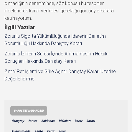
olmadığının denetiminde, söz konusu bu tespitler
incelenerek karar verilmesi gerektiği görüşüyle karara
katılmıyorum.
İlgili Yazılar
Zorunlu Sigorta Yükümlülüğünde İdarenin Denetim
Sorumluluğu Hakkında Danıştay Kararı
Zorunlu İzinlerin Süresi İçinde Alınmamasının Hukuki
Sonuçları Hakkında Danıştay Kararı
Zımni Ret İşlemi ve Süre Aşımı: Danıştay Kararı Üzerine
Değerlendirme
DANIŞTAY KARARLARI
danıştay
fatura
hakkında
İddiaları
karar
kararı
kullanımında
sahte
vergi
ziyaı