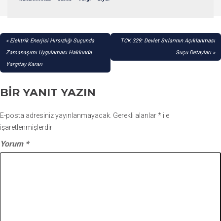
YAZI
Elektrik Enerjisi Hırsızlığı Suçunda
TCK 329: Devlet Sırlarının Açıklanması
GEZINMESI
Zamanaşımı Uygulaması Hakkında
Suçu Detayları
Yargıtay Kararı
BIR YANIT YAZIN
E-posta adresiniz yayınlanmayacak.
Gerekli alanlar
*
ile
işaretlenmişlerdir
Yorum
*