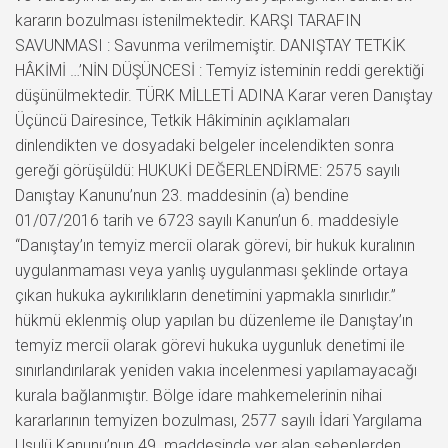
kararın bozulması istenilmektedir. KARŞI TARAFIN
SAVUNMASI : Savunma verilmemiştir. DANIŞTAY TETKİK
HÂKİMİ …’NİN DÜŞÜNCESİ : Temyiz isteminin reddi gerektiği
düşünülmektedir. TÜRK MİLLETİ ADINA Karar veren Danıştay
Üçüncü Dairesince, Tetkik Hâkiminin açıklamaları
dinlendikten ve dosyadaki belgeler incelendikten sonra
gereği görüşüldü: HUKUKİ DEĞERLENDİRME: 2575 sayılı
Danıştay Kanunu’nun 23. maddesinin (a) bendine
01/07/2016 tarih ve 6723 sayılı Kanun’un 6. maddesiyle
“Danıştay’ın temyiz mercii olarak görevi, bir hukuk kuralının
uygulanmaması veya yanlış uygulanması şeklinde ortaya
çıkan hukuka aykırılıkların denetimini yapmakla sınırlıdır.”
hükmü eklenmiş olup yapılan bu düzenleme ile Danıştay’ın
temyiz mercii olarak görevi hukuka uygunluk denetimi ile
sınırlandırılarak yeniden vakıa incelenmesi yapılamayacağı
kurala bağlanmıştır. Bölge idare mahkemelerinin nihai
kararlarının temyizen bozulması, 2577 sayılı İdari Yargılama
Usulü Kanunu’nun 49. maddesinde yer alan sebeplerden