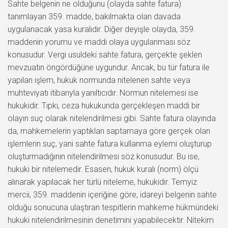
Sahte belgenin ne olduğunu (olayda sahte fatura)
tanımlayan 359. madde, bakılmakta olan davada
uygulanacak yasa kuralıdır. Diğer deyişle olayda, 359.
maddenin yorumu ve maddi olaya uygulanması söz
konusudur. Vergi usuldeki sahte fatura, gerçekte şeklen
mevzuatın öngördüğüne uygundur. Ancak, bu tür fatura ile
yapılan işlem, hukuk normunda nitelenen sahte veya
muhteviyatı itibarıyla yanıltıcıdır. Normun nitelemesi ise
hukukidir. Tıpkı, ceza hukukunda gerçekleşen maddi bir
olayın suç olarak nitelendirilmesi gibi. Sahte fatura olayında
da, mahkemelerin yaptıkları saptamaya göre gerçek olan
işlemlerin suç, yani sahte fatura kullanma eylemi oluşturup
oluşturmadığının nitelendirilmesi söz konusudur. Bu ise,
hukuki bir nitelemedir. Esasen, hukuk kuralı (norm) ölçü
alınarak yapılacak her türlü niteleme, hukukidir. Temyiz
mercii, 359. maddenin içeriğine göre, idareyi belgenin sahte
olduğu sonucuna ulaştıran tespitlerin mahkeme hükmündeki
hukuki nitelendirilmesinin denetimini yapabilecektir. Nitekim