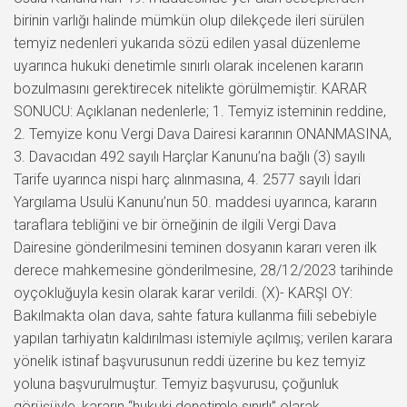
birinin varlığı halinde mümkün olup dilekçede ileri sürülen
temyiz nedenleri yukarıda sözü edilen yasal düzenleme
uyarınca hukuki denetimle sınırlı olarak incelenen kararın
bozulmasını gerektirecek nitelikte görülmemiştir. KARAR
SONUCU: Açıklanan nedenlerle; 1. Temyiz isteminin reddine,
2. Temyize konu Vergi Dava Dairesi kararının ONANMASINA,
3. Davacıdan 492 sayılı Harçlar Kanunu’na bağlı (3) sayılı
Tarife uyarınca nispi harç alınmasına, 4. 2577 sayılı İdari
Yargılama Usulü Kanunu’nun 50. maddesi uyarınca, kararın
taraflara tebliğini ve bir örneğinin de ilgili Vergi Dava
Dairesine gönderilmesini teminen dosyanın kararı veren ilk
derece mahkemesine gönderilmesine, 28/12/2023 tarihinde
oyçokluğuyla kesin olarak karar verildi. (X)- KARŞI OY:
Bakılmakta olan dava, sahte fatura kullanma fiili sebebiyle
yapılan tarhiyatın kaldırılması istemiyle açılmış; verilen karara
yönelik istinaf başvurusunun reddi üzerine bu kez temyiz
yoluna başvurulmuştur. Temyiz başvurusu, çoğunluk
görüşüyle, kararın “hukuki denetimle sınırlı” olarak