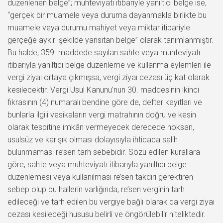
düzenlenen belge”; muhteviyatı itibariyle yanıltıcı belge ise,
“gerçek bir muamele veya duruma dayanmakla birlikte bu
muamele veya durumu mahiyet veya miktar itibariyle
gerçeğe aykırı şekilde yansıtan belge” olarak tanımlanmıştır.
Bu halde, 359. maddede sayılan sahte veya muhteviyatı
itibarıyla yanıltıcı belge düzenleme ve kullanma eylemleri ile
vergi ziyaı ortaya çıkmışsa, vergi ziyaı cezası üç kat olarak
kesilecektir. Vergi Usul Kanunu’nun 30. maddesinin ikinci
fıkrasının (4) numaralı bendine göre de, defter kayıtları ve
bunlarla ilgili vesikaların vergi matrahının doğru ve kesin
olarak tespitine imkân vermeyecek derecede noksan,
usulsüz ve karışık olması dolayısıyla ihticaca salih
bulunmaması re’sen tarh sebebidir. Sözü edilen kurallara
göre, sahte veya muhteviyatı itibarıyla yanıltıcı belge
düzenlemesi veya kullanılması re’sen takdiri gerektiren
sebep olup bu hallerin varlığında, re’sen verginin tarh
edileceği ve tarh edilen bu vergiye bağlı olarak da vergi ziyaı
cezası kesileceği hususu belirli ve öngörülebilir niteliktedir.