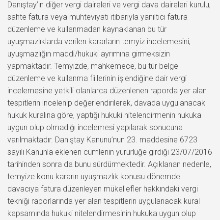
Danıştay’ın diğer vergi daireleri ve vergi dava daireleri kurulu,
sahte fatura veya muhteviyatı itibarıyla yanıltıcı fatura
düzenleme ve kullanmadan kaynaklanan bu tür
uyuşmazlıklarda verilen kararların temyiz incelemesini,
uyuşmazlığın maddi/hukuki ayrımına girmeksizin
yapmaktadır. Temyizde, mahkemece, bu tür belge
düzenleme ve kullanma fiillerinin işlendiğine dair vergi
incelemesine yetkili olanlarca düzenlenen raporda yer alan
tespitlerin incelenip değerlendirilerek, davada uygulanacak
hukuk kuralına göre, yaptığı hukuki nitelendirmenin hukuka
uygun olup olmadığı incelemesi yapılarak sonucuna
varılmaktadır. Danıştay Kanunu’nun 23. maddesine 6723
sayılı Kanunla eklenen cümlenin yürürlüğe girdiği 23/07/2016
tarihinden sonra da bunu sürdürmektedir. Açıklanan nedenle,
temyize konu kararın uyuşmazlık konusu dönemde
davacıya fatura düzenleyen mükellefler hakkındaki vergi
tekniği raporlarında yer alan tespitlerin uygulanacak kural
kapsamında hukuki nitelendirmesinin hukuka uygun olup