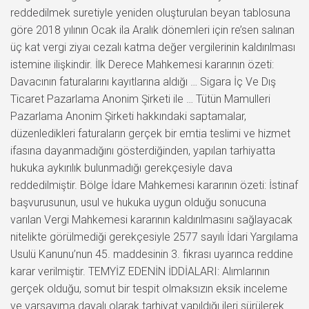
reddedilmek suretiyle yeniden oluşturulan beyan tablosuna
göre 2018 yılının Ocak ila Aralık dönemleri için re’sen salınan
üç kat vergi ziyaı cezalı katma değer vergilerinin kaldırılması
istemine ilişkindir. İlk Derece Mahkemesi kararının özeti:
Davacının faturalarını kayıtlarına aldığı … Sigara İç Ve Dış
Ticaret Pazarlama Anonim Şirketi ile … Tütün Mamulleri
Pazarlama Anonim Şirketi hakkındaki saptamalar,
düzenledikleri faturaların gerçek bir emtia teslimi ve hizmet
ifasına dayanmadığını gösterdiğinden, yapılan tarhiyatta
hukuka aykırılık bulunmadığı gerekçesiyle dava
reddedilmiştir. Bölge İdare Mahkemesi kararının özeti: İstinaf
başvurusunun, usul ve hukuka uygun olduğu sonucuna
varılan Vergi Mahkemesi kararının kaldırılmasını sağlayacak
nitelikte görülmediği gerekçesiyle 2577 sayılı İdari Yargılama
Usulü Kanunu’nun 45. maddesinin 3. fıkrası uyarınca reddine
karar verilmiştir. TEMYİZ EDENİN İDDİALARI: Alımlarının
gerçek olduğu, somut bir tespit olmaksızın eksik inceleme
ve varsayıma dayalı olarak tarhiyat yapıldığı ileri sürülerek