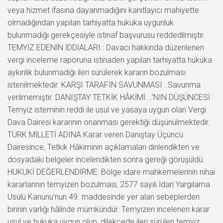
veya hizmet ifasına dayanmadığını kanıtlayıcı mahiyette
olmadığından yapılan tarhiyatta hukuka uygunluk
bulunmadığı gerekçesiyle istinaf başvurusu reddedilmiştir.
TEMYİZ EDENİN İDDİALARI : Davacı hakkında düzenlenen
vergi inceleme raporuna istinaden yapılan tarhiyatta hukuka
aykırılık bulunmadığı ileri sürülerek kararın bozulması
istenilmektedir. KARŞI TARAFIN SAVUNMASI : Savunma
verilmemiştir. DANIŞTAY TETKİK HÂKİMİ …’NIN DÜŞÜNCESİ :
Temyiz isteminin reddi ile usul ve yasaya uygun olan Vergi
Dava Dairesi kararının onanması gerektiği düşünülmektedir.
TÜRK MİLLETİ ADINA Karar veren Danıştay Üçüncü
Dairesince, Tetkik Hâkiminin açıklamaları dinlendikten ve
dosyadaki belgeler incelendikten sonra gereği görüşüldü:
HUKUKİ DEĞERLENDİRME: Bölge idare mahkemelerinin nihai
kararlarının temyizen bozulması, 2577 sayılı İdari Yargılama
Usulü Kanunu’nun 49. maddesinde yer alan sebeplerden
birinin varlığı hâlinde mümkündür. Temyizen incelenen karar
usul ve hukuka uygun olup, dilekçede ileri sürülen temyiz