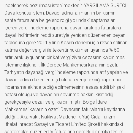
incelenerek bozulması istenilmektedir. YARGILAMA SÜRECİ
Dava konusu istem: Davacı adına, alımlarının bir kısmını
sahte faturalarla belgelendirdiği yolundaki saptamaları
içeren vergi inceleme raporuna dayanılarak bu faturalara
dayalı indirimlerin reddi suretiyle yeniden düzenlenen beyan
tablosuna göre 2011 yılının Kasım dönemi için re’sen salınan
katma değer vergisi ile tekerrür hükümleri uyarınca % 50
artırılarak uygulanan bir kat vergi ziyaı cezasının kaldırılması
istemine ilişkindir. İlk Derece Mahkemesi kararının özeti:
Tarhiyatın dayanağı vergi inceleme raporunda atıf yapılan ve
davacı adına düzenlenmiş bulunan vergi tekniği raporunun
ihbarname ekinde tebliğ edilmemesinin esasa etkili bir şekil
hatası olduğu ve davacının savunma hakkını kısıtladığı
gerekçesiyle cezalı vergi kaldırılmıştır. Bölge İdare
Mahkemesi kararının özeti: Davacının faturalarını kayıtlarına
aldığı … Akaryakıt Nakliyat Madencilik Yağ Gıda Turizm
İthalat İhracat Sanayi ve Ticaret Limited Şirketi hakkındaki
saptamalar, düzenlediği faturaların gerçek bir emtia teslimi