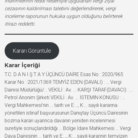
indirimlerinin reddi nedeniyle uygulanan vergi ziyaı
cezasının kaldırılması talebini değerlendirerek, vergi
inceleme raporunun hukuka uygun olduğunu belirterek
itirazı reddetti.
Kararı Görüntüle
Karar İçeriği
T.C. D A N I Ş T A Y ÜÇÜNCÜ DAİRE Esas No : 2020/965
Karar No : 2021/1369 TEMYİZ EDEN (DAVALI) : … Vergi
Dairesi Müdürlüğü/… VEKİLİ : Av. … KARŞI TARAF(DAVACI) : …
Petrol Anonim Şirketi VEKİLİ : Av. … İSTEMİN KONUSU : …
Vergi Mahkemesi’nin … tarih ve E:…, K:… sayılı kararına
yöneltilen istinaf başvurusunun Danıştay Üçüncü Dairesinin
bozma kararı uyarınca davanın yeniden incelenmesi
suretiyle sonuçlandırıldığı … Bölge İdare Mahkemesi … Vergi
Dava Dairesinin … tarih ve E:…, K:… sayılı kararının temyizen