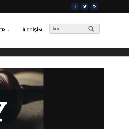
Arama:
ER
İLETIŞIM