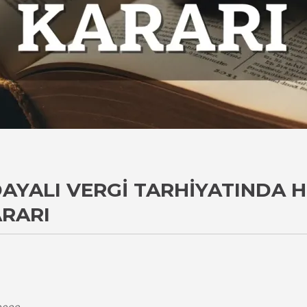
AYALI VERGI TARHIYATINDA H
ARARI
i