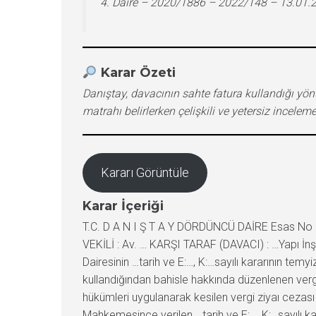
4. Daire – 2020/1886 – 2022/148 – 13.01.
Karar Özeti
Danıştay, davacının sahte fatura kullandığı yönü
matrahı belirlerken çelişkili ve yetersiz incele
Kararı Görüntüle
Karar İçeriği
T.C. D A N I Ş T A Y DÖRDÜNCÜ DAİRE Esas No : 2020/1886 Karar No : 2022/148 TEMYİZ EDEN (DAVALI) : …Vergi Dairesi Başkanlığı (…Vergi Dairesi Müdürlüğü) VEKİLİ : Av. … KARŞI TARAF (DAVACI) : …Yapı İnşaat Turizm Sanayi ve Ticaret Limited Şirketi İSTEMİN KONUSU : …Bölge İdare Mahkemesi …. Vergi Dava Dairesinin …tarih ve E:…, K:…sayılı kararının temyizen incelenerek bozulması istenilmektedir. YARGILAMA SÜRECİ : Dava konusu istem: Davacı adına sahte fatura kullandığından bahisle hakkında düzenlenen vergi tekniği raporu ve vergi inceleme raporu uyarınca re’sen tarh edilen 2012 yılı kurumlar vergisi ile tekerrür hükümleri uygulanarak kesilen vergi ziyaı cezası ve özel usulsüzlük cezasının kaldırılması istenilmiştir. İlk Derece Mahkemesi kararının özeti: …. Vergi Mahkemesince verilen …tarih ve E:…, K:…sayılı kararda; davacı hakkında düzenlenen vergi inceleme raporunda atıf yapılan vergi tekniği raporunun davacıya ihbarnameler ekinde tebliğ edilmediği ve bu nedenle davacının savunma hakkının engellendiği anlaşıldığından cezalı tarhiyatta ve cezayı gerektiren fiilin tüm unsurları tamamlanmadan kesilen özel usulsüzlük cezasında hukuka uygunluk bulunmadığı sonucuna varılmıştır. Belirtilen gerekçelerle davanın kabulüne karar verilmiştir. Bölge İdare Mahkemesi kararının özeti: Danıştay bozma kararı üzerine Bölge İdare Mahkemesince; olayda, inceleme elemanınca davacının maliyet hesaplarını şişirmek maksadıyla 2012 yılında faturalarını kullandığı öne sürülen ve eleştiri konusu yapılan 3 firma olan …Orman Ürünleri Madencilik İnşaat Tic. Ltd. Şti, …İnşaat Elektrik Mak. Tic. Ltd. Şti ve …Orman ve Tarım Ürünleri San. Tic. Ltd. Şti hakkında düzenlenen vergi tekniği raporlarında, sözkonusu firmaların tamamının ilgili yılda düzenledikleri tüm faturaların sahte fatura olarak kabul edilmesi gerektiğinin belirtildiği, bu firmalarca düzenlenen faturaların tamamının işbu davaya konu tarhiyatların dayanağı vergi inceleme raporuyla da sahte olduğu hususunun aynen benimsendiği, buna mukabil raporun 12. sayfasında …İnşaat Elektrik Mak. Tic. Ltd. Şti.’ye ait faturalardaki malların ise gerçekten alınmış olduğunun kabul edilmesi gerektiğinin belirtildiği ve matrah belirlenirken dikkate alınmadığı, yani firmanın hem düzenlediği tüm faturaların sahte olduğunu kabul edip, hem de davacıya düzenlediği faturalar muhteviyatı malların gerçekten alınmış olduğunu kabul etmenin çelişkili ve keyfi bir değerlendirme olduğunun tartışmasız olduğu, buna göre, hangi kriterlere istinaden …ve …firmalarından alınan faturaların sahte, …firmasından alınan faturaların gerçek kabul edildiğinin belli olmadığı, dolayısıyla vergilendirmeye dayanak matrah belirlenmesi işleminin hukuksuz ve keyfi yorumlarla yapıldığı dikkate alındığında dayanaksız ve çelişkili yorumlarla, eksik ve yetersiz incelemeye dayalı olarak yapılan tarhiyat ile kesilen cezalarda hukuka uygunluk bulunmadığı sonucuna varılmıştır. İstinaf isteminin belirtilen gerekçelerle reddine ve sonuç olarak davanın kabulüne karar verilmiştir. TEMYİZ EDENİN İDDİALA