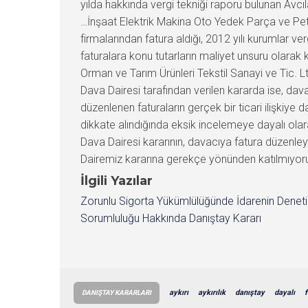
İlgili Yazılar
Zorunlu Sigorta Yükümlülüğünde İdarenin Denet
Sorumluluğu Hakkında Danıştay Kararı
aykırı
aykırılık
danıştay
dayalı
f
DANIŞTAY KARARLARI