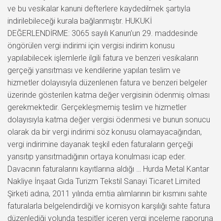
ve bu vesikalar kanuni defterlere kaydedilmek şartıyla
indirilebileceği kurala bağlanmıştır. HUKUKİ
DEĞERLENDİRME: 3065 sayılı Kanun’un 29. maddesinde
öngörülen vergi indirimi için vergisi indirim konusu
yapılabilecek işlemlerle ilgili fatura ve benzeri vesikaların
gerçeği yansıtması ve kendilerine yapılan teslim ve
hizmetler dolayısıyla düzenlenen fatura ve benzeri belgeler
üzerinde gösterilen katma değer vergisinin ödenmiş olması
gerekmektedir. Gerçekleşmemiş teslim ve hizmetler
dolayısıyla katma değer vergisi ödenmesi ve bunun sonucu
olarak da bir vergi indirimi söz konusu olamayacağından,
vergi indirimine dayanak teşkil eden faturaların gerçeği
yansıtıp yansıtmadığının ortaya konulması icap eder.
Davacının faturalarını kayıtlarına aldığı … Hurda Metal Kantar
Nakliye İnşaat Gıda Turizm Tekstil Sanayi Ticaret Limited
Şirketi adına, 2011 yılında emtia alımlarının bir kısmını sahte
faturalarla belgelendirdiği ve komisyon karşılığı sahte fatura
düzenlediği yolunda tespitler içeren vergi inceleme raporuna