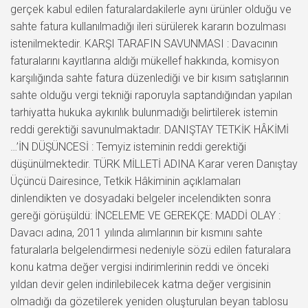
gerçek kabul edilen faturalardakilerle aynı ürünler olduğu ve
sahte fatura kullanılmadığı ileri sürülerek kararın bozulması
istenilmektedir. KARŞI TARAFIN SAVUNMASI : Davacının
faturalarını kayıtlarına aldığı mükellef hakkında, komisyon
karşılığında sahte fatura düzenlediği ve bir kısım satışlarının
sahte olduğu vergi tekniği raporuyla saptandığından yapılan
tarhiyatta hukuka aykırılık bulunmadığı belirtilerek istemin
reddi gerektiği savunulmaktadır. DANIŞTAY TETKİK HÂKİMİ
…’İN DÜŞÜNCESİ : Temyiz isteminin reddi gerektiği
düşünülmektedir. TÜRK MİLLETİ ADINA Karar veren Danıştay
Üçüncü Dairesince, Tetkik Hâkiminin açıklamaları
dinlendikten ve dosyadaki belgeler incelendikten sonra
gereği görüşüldü: İNCELEME VE GEREKÇE: MADDİ OLAY :
Davacı adına, 2011 yılında alımlarının bir kısmını sahte
faturalarla belgelendirmesi nedeniyle sözü edilen faturalara
konu katma değer vergisi indirimlerinin reddi ve önceki
yıldan devir gelen indirilebilecek katma değer vergisinin
olmadığı da gözetilerek yeniden oluşturulan beyan tablosu