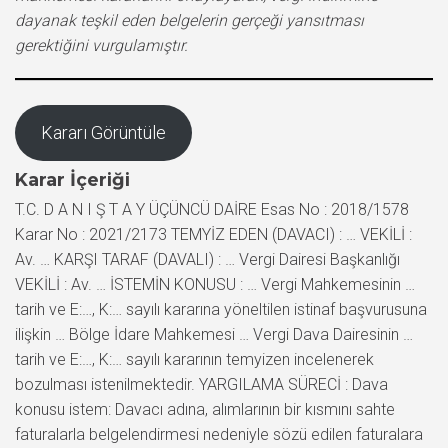
dayanak teşkil eden belgelerin gerçeği yansıtması
gerektiğini vurgulamıştır.
Kararı Görüntüle
Karar İçeriği
T.C. D A N I Ş T A Y ÜÇÜNCÜ DAİRE Esas No : 2018/1578
Karar No : 2021/2173 TEMYİZ EDEN (DAVACI) : … VEKİLİ :
Av. … KARŞI TARAF (DAVALI) : … Vergi Dairesi Başkanlığı
VEKİLİ : Av. … İSTEMİN KONUSU : … Vergi Mahkemesinin …
tarih ve E:…, K:… sayılı kararına yöneltilen istinaf başvurusuna
ilişkin … Bölge İdare Mahkemesi … Vergi Dava Dairesinin …
tarih ve E:…, K:… sayılı kararının temyizen incelenerek
bozulması istenilmektedir. YARGILAMA SÜRECİ : Dava
konusu istem: Davacı adına, alımlarının bir kısmını sahte
faturalarla belgelendirmesi nedeniyle sözü edilen faturalara