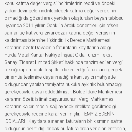
konu katma değer vergisi indirimlerinin reddi ve önceki
yıldan devir gelen indirilebilecek katma değer vergisinin
olmadığı da gözetilerek yeniden oluşturulan beyan tablosu
uyarınca 2011 yılının Ocak ila Aralık dönemleri için re’sen
salınan üç kat vergi ziyaı cezalı katma değer vergisinin
kaldırılması istemine ilişkindir. İlk Derece Mahkemesi
kararının özeti: Davacının faturalarını kayıtlarına aldığı …
Hurda Metal Kantar Nakliye İnşaat Gıda Turizm Tekstil
Sanayi Ticaret Limited Şirketi hakkında tanzim edilen vergi
tekniği raporundaki tespitler düzenlediği faturaların gerçek
bir emtia teslimine dayanmadığını kanıtlayıcı mahiyette
olduğundan yapılan tarhiyatta hukuka aykırılık bulunmadığı
gerekçesiyle dava reddedilmiştir. Bölge İdare Mahkemesi
kararının özeti: İstinaf başvurusunun, Vergi Mahkemesi
kararının kaldırılmasını sağlayacak nitelikte görülmediği
gerekçesiyle reddine karar verilmiştir. TEMYİZ EDENİN
İDDİALARI : Kayıtlara alınanan faturaların bir kısmının sahte
olduğunun belirtildiği ancak bu faturalarda yer alan emtianın,