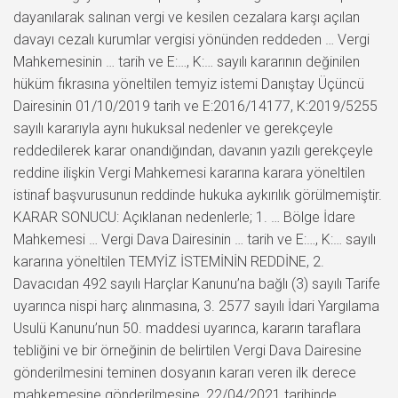
dayanılarak salınan vergi ve kesilen cezalara karşı açılan
davayı cezalı kurumlar vergisi yönünden reddeden … Vergi
Mahkemesinin … tarih ve E:…, K:… sayılı kararının değinilen
hüküm fıkrasına yöneltilen temyiz istemi Danıştay Üçüncü
Dairesinin 01/10/2019 tarih ve E:2016/14177, K:2019/5255
sayılı kararıyla aynı hukuksal nedenler ve gerekçeyle
reddedilerek karar onandığından, davanın yazılı gerekçeyle
reddine ilişkin Vergi Mahkemesi kararına karara yöneltilen
istinaf başvurusunun reddinde hukuka aykırılık görülmemiştir.
KARAR SONUCU: Açıklanan nedenlerle; 1. … Bölge İdare
Mahkemesi … Vergi Dava Dairesinin … tarih ve E:…, K:… sayılı
kararına yöneltilen TEMYİZ İSTEMİNİN REDDİNE, 2.
Davacıdan 492 sayılı Harçlar Kanunu’na bağlı (3) sayılı Tarife
uyarınca nispi harç alınmasına, 3. 2577 sayılı İdari Yargılama
Usulü Kanunu’nun 50. maddesi uyarınca, kararın taraflara
tebliğini ve bir örneğinin de belirtilen Vergi Dava Dairesine
gönderilmesini teminen dosyanın kararı veren ilk derece
mahkemesine gönderilmesine, 22/04/2021 tarihinde