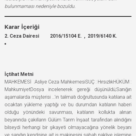
bulunmaması nedeniyle bozuldu.
Karar İçeriği
2. Ceza Dairesi 2016/15104 E. , 2019/6140 K.
İçtihat Metni
MAHKEMESİ :Asliye Ceza MahkemesiSUÇ : HırsızlıkHÜKÜM :
MahkumiyetDosya incelenerek gereği düşünüldü;Sanığın
aşamalarda müşterisi …’ın talimatı doğrultusunda katılana ait
ocaktan yükleme yaptığı ve bu durumdan katılanın haberi
olduğu yönündeki savunması, katılanın kollukta alınan
beyanında çakılların Gülüm Tarım İnşaat tarafından alındığını
bilseydi herhangi bir şikayeti olmayacağına yönelik beyanı
ve sanığın kendisine ait iş makinesini sabah nakliye işlemine