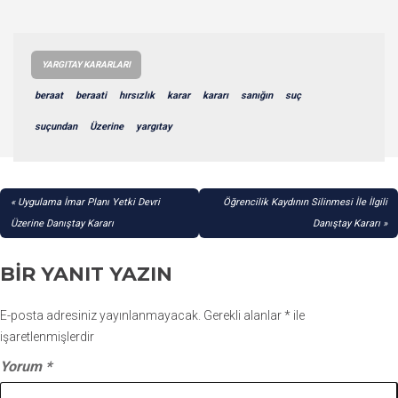
YARGITAY KARARLARI
beraat
beraati
hırsızlık
karar
kararı
sanığın
suç
suçundan
Üzerine
yargıtay
YAZI
Uygulama İmar Planı Yetki Devri
Öğrencilik Kaydının Silinmesi İle İlgili
GEZINMESI
Üzerine Danıştay Kararı
Danıştay Kararı
BIR YANIT YAZIN
E-posta adresiniz yayınlanmayacak.
Gerekli alanlar
*
ile
işaretlenmişlerdir
Yorum
*