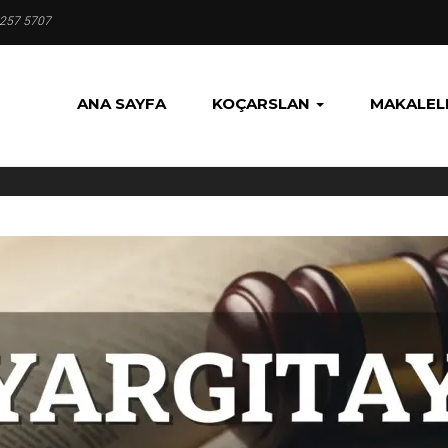
 257 5707
ANA SAYFA
KOÇARSLAN
MAKALEL