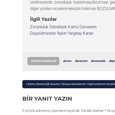
verilmesinde zorunluluk bulunması,Bozmayı ger
diğer yönleri incelenmeksizin hükmün BOZULMASIN
İlgili Yazılar
Zorunluluk Sebebiyle Kamu Davasının
Düşürülmesine İlişkin Yargıtay Kararı
davası
davasının
durumunda
düş
YARGITAY KARARLARI
YAZI
Kamu Denetçiliği Kurumu Tavsiye Kararlarının Yaptırımlarının İncel
GEZINMESI
BIR YANIT YAZIN
E-posta adresiniz yayınlanmayacak.
Gerekli alanlar
*
ile i