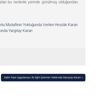
azları bu nedenle yerinde görülmüş olduğundan,
nlu Müdafiinin Yokluğunda Verilen Hırsızlık Kararı
ında Yargıtay Kararı
Sabit Saat Uygulaması İle İlgili İşlemler Hakkında Danıştay Kararı