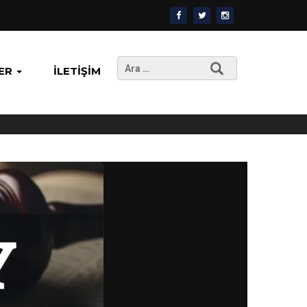
Arama:
ER
İLETIŞIM