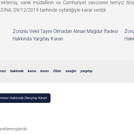
ektirmiş, sanık müdafiinin ve Cumhuriyet savcısının temyiz itir
A, 09/12/2019 tarihinde oybirliğiyle karar verildi.
Zorunlu Vekil Tayini Olmadan Alınan Mağdur İfadesi
Zoru
Hakkında Yargıtay Kararı
Hakk
mesi
hakkında
kamu
kararı
Ölüm
sanığın
yargıtay
enmesi Hakkında Danıştay Kararı
şaretlenmişlerdir