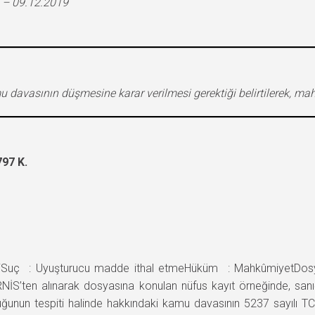
 – 09.12.2019
 davasının düşmesine karar verilmesi gerektiği belirtilerek, ma
97 K.
iSuç : Uyuşturucu madde ithal etmeHüküm : MahkûmiyetDo
’ten alınarak dosyasına konulan nüfus kayıt örneğinde, sanığ
lduğunun tespiti halinde hakkındaki kamu davasının 5237 sayılı 