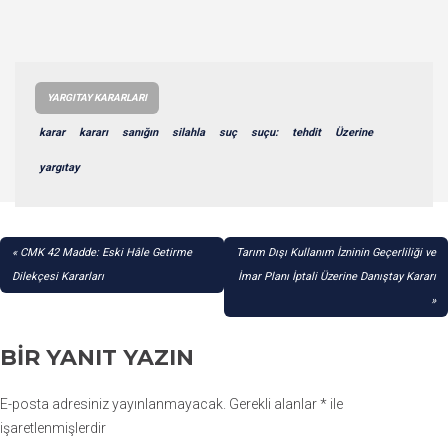
YARGITAY KARARLARI
karar
kararı
sanığın
silahla
suç
suçu:
tehdit
Üzerine
yargıtay
YAZI
CMK 42 Madde: Eski Hâle Getirme
Tarım Dışı Kullanım İzninin Geçerliliği ve
GEZINMESI
Dilekçesi Kararları
İmar Planı İptali Üzerine Danıştay Kararı
BIR YANIT YAZIN
E-posta adresiniz yayınlanmayacak.
Gerekli alanlar
*
ile
işaretlenmişlerdir