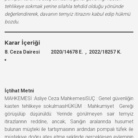
tehlikeye sokmak yerine silahla tehdid olduğu yönünde
değerlendirerek, davanın temyiz itirazını kabul edip hükmü
bozdu.
Karar İçeriği
8. Ceza Dairesi 2020/14678 E. , 2022/18257 K.
İçtihat Metni
MAHKEMESİ :Asliye Ceza MahkemesiSUÇ : Genel güvenliğin
kasten tehlikeye sokulmasıHÜKÜM : Mahkumiyet Gereği
görüşülüp düşünüldü: Yerinde görülmeyen sair temyiz
itirazlarının reddine, ancak; Sanığın aralarında husumet
bulunan müşteki ile tartışmasının ardından pompalı tüfek ile
müştekiye doğru ateş etme şeklinde gerçekleşen eyleminin