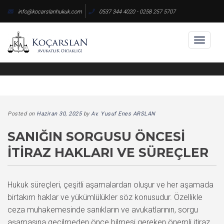
Skip
info@kocarslanhukuk.com
0537 344 4020 - 0258 257 5707
to
content
Toggl
naviga
Posted on
Haziran 30, 2025
by
Av. Yusuf Enes ARSLAN
SANIĞIN SORGUSU ÖNCESI
İTIRAZ HAKLARI VE SÜREÇLER
Hukuk süreçleri, çeşitli aşamalardan oluşur ve her aşamada
birtakım haklar ve yükümlülükler söz konusudur. Özellikle
ceza muhakemesinde sanıkların ve avukatlarının, sorgu
aşamasına geçilmeden önce bilmesi gereken önemli itiraz