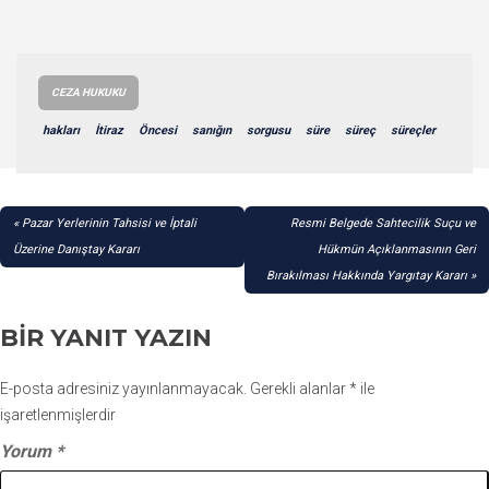
CEZA HUKUKU
hakları
İtiraz
Öncesi
sanığın
sorgusu
süre
süreç
süreçler
YAZI
Pazar Yerlerinin Tahsisi ve İptali
Resmi Belgede Sahtecilik Suçu ve
GEZINMESI
Üzerine Danıştay Kararı
Hükmün Açıklanmasının Geri
Bırakılması Hakkında Yargıtay Kararı
BIR YANIT YAZIN
E-posta adresiniz yayınlanmayacak.
Gerekli alanlar
*
ile
işaretlenmişlerdir
Yorum
*