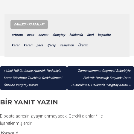
DANIŞTAY KARARLARI
artırımı
ceza
cezası
danıştay
hakkında
İdari
kapasite
karar
kararı
para
Şarap
tesisinde
Üretim
YAZI
Usul Hükümlerine Aykırılık Nedeniyle
Zamanaşımının Geçmesi Sebebiyle
GEZINMESI
Karar Düzeltme Talebinin Reddedilmesi
Elektrik Hırsızlığı Suçunda Dava
Üzerine Yargıtay Kararı
Düşürülmesi Hakkında Yargıtay Kararı
BIR YANIT YAZIN
E-posta adresiniz yayınlanmayacak.
Gerekli alanlar
*
ile
işaretlenmişlerdir
Yorum
*