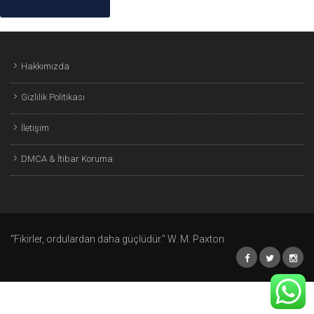
Hakkımızda
Gizlilik Politikası
İletişim
DMCA & İtibar Koruma
"Fikirler, ordulardan daha güçlüdür." W. M. Paxton