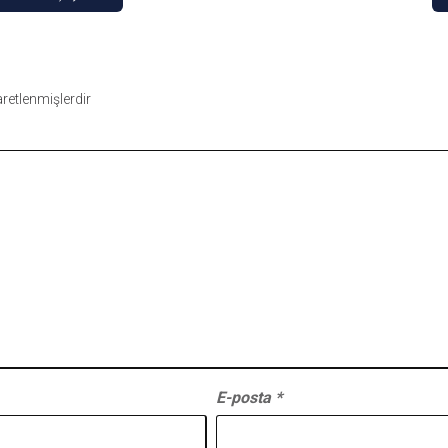
şaretlenmişlerdir
E-posta
*