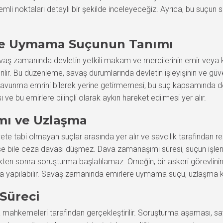
mli noktaları detaylı bir şekilde inceleyeceğiz. Ayrıca, bu suçun 
re Uymama Suçunun Tanımı
 zamanında devletin yetkili makam ve mercilerinin emir veya kara
verilir. Bu düzenleme, savaş durumlarında devletin işleyişinin ve gü
avunma emrini bilerek yerine getirmemesi, bu suç kapsamında değe
e bu emirlere bilinçli olarak aykırı hareket edilmesi yer alır.
mı ve Uzlaşma
tabi olmayan suçlar arasında yer alır ve savcılık tarafından rese
bile ceza davası düşmez. Dava zamanaşımı süresi, suçun işlendiği 
tikten sonra soruşturma başlatılamaz. Örneğin, bir askeri görevl
a yapılabilir. Savaş zamanında emirlere uymama suçu, uzlaşma 
Süreci
mahkemeleri tarafından gerçekleştirilir. Soruşturma aşaması, savc