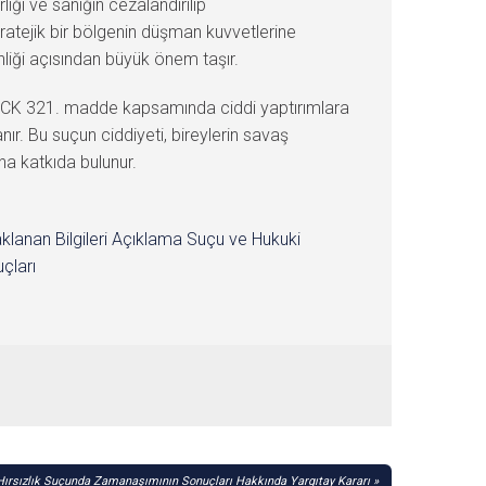
lığı ve sanığın cezalandırılıp
ratejik bir bölgenin düşman kuvvetlerine
liği açısından büyük önem taşır.
TCK 321. madde kapsamında ciddi yaptırımlara
ır. Bu suçun ciddiyeti, bireylerin savaş
a katkıda bulunur.
klanan Bilgileri Açıklama Suçu ve Hukuki
çları
Hırsızlık Suçunda Zamanaşımının Sonuçları Hakkında Yargıtay Kararı