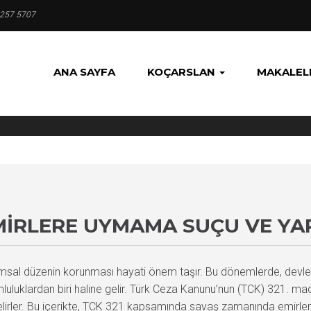
 257 5707
ANA SAYFA
KOÇARSLAN
MAKALEL
IRLERE UYMAMA SUÇU VE YAP
msal düzenin korunması hayati önem taşır. Bu dönemlerde, devleti
mluluklardan biri haline gelir. Türk Ceza Kanunu’nun (TCK) 321.
 belirler. Bu içerikte, TCK 321 kapsamında savaş zamanında emirle