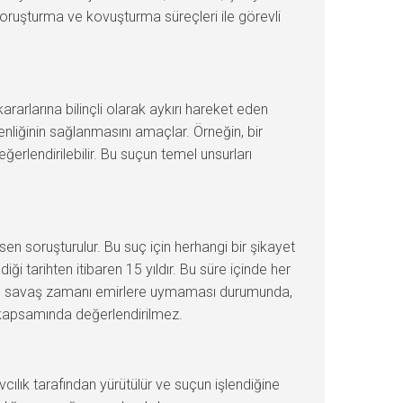
soruşturma ve kovuşturma süreçleri ile görevli
rlarına bilinçli olarak aykırı hareket eden
venliğinin sağlanmasını amaçlar. Örneğin, bir
rlendirilebilir. Bu suçun temel unsurları
n soruşturulur. Bu suç için herhangi bir şikayet
tarihten itibaren 15 yıldır. Bu süre içinde her
inin savaş zamanı emirlere uymaması durumunda,
kapsamında değerlendirilmez.
ılık tarafından yürütülür ve suçun işlendiğine