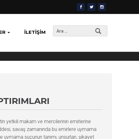
Arama:
ER
İLETIŞIM
TIRIMLARI
n yetkili makam ve mercilerinin emirlerine
 maddesi, savaş zamanında bu emirlere uymama
re uymama suçunun tanımı, unsurları, şikayet