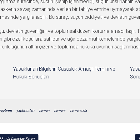
argılama sürecinde, suçun işlenip işlenmediği, suçun unsurlarının var
ir askerin savaş zamanında verilen bir tahliye emrine uymayarak st
inde yargılanabilir. Bu süreç, suçun ciddiyeti ve devletin güven
devletin güvenliğini ve toplumsal düzeni koruma amacı taşır. 
 gibi özel koşullara sahiptir ve ağır ceza mahkemelerinde yargılan
runluluğunun altını çizer ve toplumda hukuka uyumun sağlanmasın
Yasaklanan Bilgilerin Casusluk Amaçlı Temini ve
Yasa
Hukuki Sonuçları
Sonu
yaptırım
yaptırımları
zaman
zamanı
zamanında
kkında Danıştay Kararı