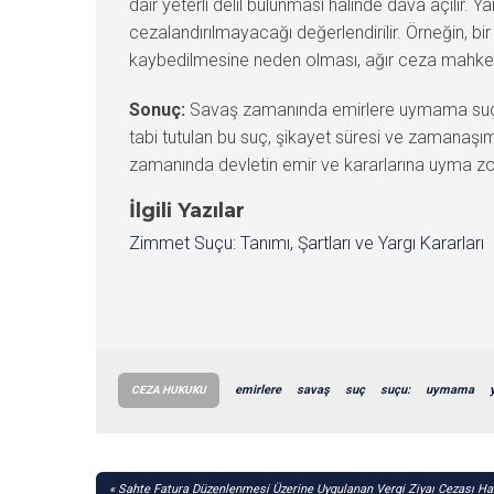
dair yeterli delil bulunması halinde dava açılır. Y
cezalandırılmayacağı değerlendirilir. Örneğin, b
kaybedilmesine neden olması, ağır ceza mahkemes
Sonuç:
Savaş zamanında emirlere uymama suçu, 
tabi tutulan bu suç, şikayet süresi ve zamanaşımı
zamanında devletin emir ve kararlarına uyma zo
İlgili Yazılar
Zimmet Suçu: Tanımı, Şartları ve Yargı Kararları
emirlere
savaş
suç
suçu:
uymama
CEZA HUKUKU
YAZI
Sahte Fatura Düzenlenmesi Üzerine Uygulanan Vergi Ziyaı Cezası Ha