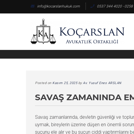
Skip
info@kocarslanhukuk.com
0537 344 4020 - 0258
to
content
Posted on
Kasım 25, 2025
by
Av. Yusuf Enes ARSLAN
SAVAŞ ZAMANINDA EM
Savaş zamanlarında, devletin güvenliği ve toplu
uymak, bireylerin üzerine düşen en önemli soru
suçunu ele alır ve bu suçun ciddi yaptırımlarını