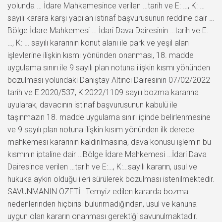
yolunda … İdare Mahkemesince verilen …tarih ve E: …, K: …
sayılı karara karşı yapılan istinaf başvurusunun reddine dair …
Bölge İdare Mahkemesi … İdari Dava Dairesinin …tarih ve E:
…, K: … sayılı kararının konut alanı ile park ve yeşil alan
işlevlerine ilişkin kısmı yönünden onanması, 18. madde
uygulama sınırı ile 9 sayılı plan notuna ilişkin kısmı yönünden
bozulması yolundaki Danıştay Altıncı Dairesinin 07/02/2022
tarih ve E:2020/537, K:2022/1109 sayılı bozma kararına
uyularak, davacının istinaf başvurusunun kabulü ile
taşınmazın 18. madde uygulama sınırı içinde belirlenmesine
ve 9 sayılı plan notuna ilişkin kısım yönünden ilk derece
mahkemesi kararının kaldırılmasına, dava konusu işlemin bu
kısmının iptaline dair …Bölge İdare Mahkemesi …İdari Dava
Dairesince verilen …tarih ve E:…, K:…sayılı kararın, usul ve
hukuka aykırı olduğu ileri sürülerek bozulması istenilmektedir.
SAVUNMANIN ÖZETİ : Temyiz edilen kararda bozma
nedenlerinden hiçbirisi bulunmadığından, usul ve kanuna
uygun olan kararın onanması gerektiği savunulmaktadır.