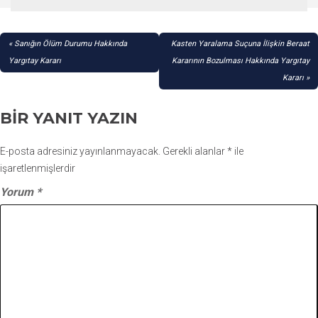
YAZI
Sanığın Ölüm Durumu Hakkında
Kasten Yaralama Suçuna İlişkin Beraat
GEZINMESI
Yargıtay Kararı
Kararının Bozulması Hakkında Yargıtay
Kararı
BIR YANIT YAZIN
E-posta adresiniz yayınlanmayacak.
Gerekli alanlar
*
ile
işaretlenmişlerdir
Yorum
*