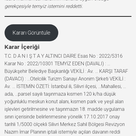
gerekçesiyle temyiz istemini reddetti.
Kararı Görüntüle
Karar İçeriği
T.C. D A N I Ş T A Y ALTINCI DAİRE Esas No : 2022/5316
Karar No : 2022/10301 TEMYİZ EDEN (DAVALI) : …
Büyükşehir Belediye Başkanlığı VEKİLİ : Av. … KARŞI TARAF
(DAVACI) : …Otelcilik Turizm Sanayi Anonim Şirketi VEKİLİ :
Av. … İSTEMİN ÖZETİ: İstanbul ili, Silivri ilçesi, …Mahallesi, …
ada, …parsel sayılı taşınmaza kısmen 120 k/ha düşük
yoğunluklu meskun konut alanı, kısmen park ve yeşil alan
işlevleri getirilmesine ve taşınmazın 18. madde uygulama
sınırı içerisinde belirlenmesine yönelik 17.10.2017 onay
tarihli 1/5000 ölçekli Silivri Merkez Sahil Bölgesi Revizyon
Nazım İmar Planının iptali istemiyle açılan davanın reddi