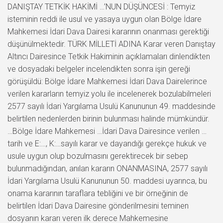
DANIŞTAY TETKİK HAKİMİ …’NUN DÜŞÜNCESİ : Temyiz
isteminin reddi ile usul ve yasaya uygun olan Bölge İdare
Mahkemesi İdari Dava Dairesi kararının onanması gerektiği
düşünülmektedir. TÜRK MİLLETİ ADINA Karar veren Danıştay
Altıncı Dairesince Tetkik Hakiminin açıklamaları dinlendikten
ve dosyadaki belgeler incelendikten sonra işin gereği
görüşüldü: Bölge İdare Mahkemesi İdari Dava Dairelerince
verilen kararların temyiz yolu ile incelenerek bozulabilmeleri
2577 sayılı İdari Yargılama Usulü Kanununun 49. maddesinde
belirtilen nedenlerden birinin bulunması halinde mümkündür.
…Bölge İdare Mahkemesi …İdari Dava Dairesince verilen …
tarih ve E:…, K:…sayılı karar ve dayandığı gerekçe hukuk ve
usule uygun olup bozulmasını gerektirecek bir sebep
bulunmadığından, anılan kararın ONANMASINA, 2577 sayılı
İdari Yargılama Usulü Kanununun 50. maddesi uyarınca, bu
onama kararının taraflara tebliğini ve bir örneğinin de
belirtilen İdari Dava Dairesine gönderilmesini teminen
dosyanın kararı veren ilk derece Mahkemesine