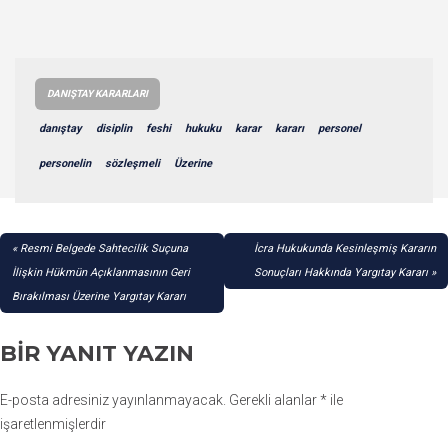
DANIŞTAY KARARLARI
danıştay
disiplin
feshi
hukuku
karar
kararı
personel
personelin
sözleşmeli
Üzerine
YAZI
Resmi Belgede Sahtecilik Suçuna
İcra Hukukunda Kesinleşmiş Kararın
GEZINMESI
İlişkin Hükmün Açıklanmasının Geri
Sonuçları Hakkında Yargıtay Kararı
Bırakılması Üzerine Yargıtay Kararı
BIR YANIT YAZIN
E-posta adresiniz yayınlanmayacak.
Gerekli alanlar
*
ile
işaretlenmişlerdir