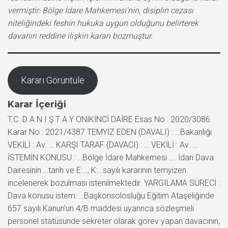
vermiştir. Bölge İdare Mahkemesi’nin, disiplin cezası
niteliğindeki feshin hukuka uygun olduğunu belirterek
davanın reddine ilişkin kararı bozmuştur.
Kararı Görüntüle
Karar İçeriği
T.C. D A N I Ş T A Y ONİKİNCİ DAİRE Esas No : 2020/3086
Karar No : 2021/4387 TEMYİZ EDEN (DAVALI) : …Bakanlığı
VEKİLİ : Av. … KARŞI TARAF (DAVACI) : … VEKİLİ : Av. …
İSTEMİN KONUSU : …Bölge İdare Mahkemesi …. İdari Dava
Dairesinin …tarih ve E:…, K:…sayılı kararının temyizen
incelenerek bozulması istenilmektedir. YARGILAMA SÜRECİ :
Dava konusu istem: …Başkonsolosluğu Eğitim Ataşeliğinde
657 sayılı Kanun’un 4/B maddesi uyarınca sözleşmeli
personel statüsünde sekreter olarak görev yapan davacının,