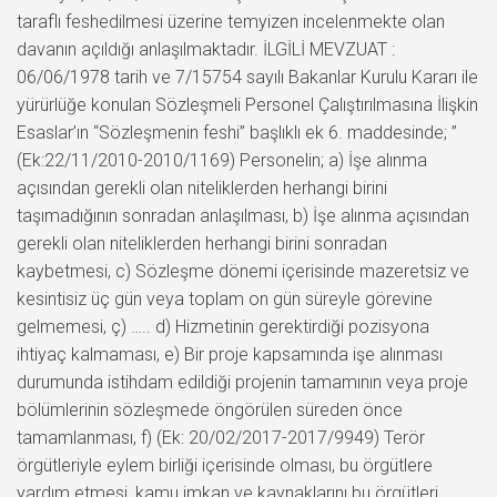
taraflı feshedilmesi üzerine temyizen incelenmekte olan
davanın açıldığı anlaşılmaktadır. İLGİLİ MEVZUAT :
06/06/1978 tarih ve 7/15754 sayılı Bakanlar Kurulu Kararı ile
yürürlüğe konulan Sözleşmeli Personel Çalıştırılmasına İlişkin
Esaslar’ın “Sözleşmenin feshi” başlıklı ek 6. maddesinde; ”
(Ek:22/11/2010-2010/1169) Personelin; a) İşe alınma
açısından gerekli olan niteliklerden herhangi birini
taşımadığının sonradan anlaşılması, b) İşe alınma açısından
gerekli olan niteliklerden herhangi birini sonradan
kaybetmesi, c) Sözleşme dönemi içerisinde mazeretsiz ve
kesintisiz üç gün veya toplam on gün süreyle görevine
gelmemesi, ç) ….. d) Hizmetinin gerektirdiği pozisyona
ihtiyaç kalmaması, e) Bir proje kapsamında işe alınması
durumunda istihdam edildiği projenin tamamının veya proje
bölümlerinin sözleşmede öngörülen süreden önce
tamamlanması, f) (Ek: 20/02/2017-2017/9949) Terör
örgütleriyle eylem birliği içerisinde olması, bu örgütlere
yardım etmesi, kamu imkan ve kaynaklarını bu örgütleri