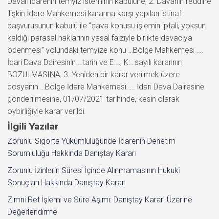
Davalı idarenin temyiz isteminin kabulüne, 2. Davanın reddine
ilişkin İdare Mahkemesi kararına karşı yapılan istinaf
başvurusunun kabulü ile “dava konusu işlemin iptali, yoksun
kaldığı parasal haklarının yasal faiziyle birlikte davacıya
ödenmesi” yolundaki temyize konu …Bölge Mahkemesi ….
İdari Dava Dairesinin …tarih ve E:…, K:…sayılı kararının
BOZULMASINA, 3. Yeniden bir karar verilmek üzere
dosyanın …Bölge İdare Mahkemesi …. İdari Dava Dairesine
gönderilmesine, 01/07/2021 tarihinde, kesin olarak
oybirliğiyle karar verildi.
İlgili Yazılar
Zorunlu Sigorta Yükümlülüğünde İdarenin Denetim
Sorumluluğu Hakkında Danıştay Kararı
Zorunlu İzinlerin Süresi İçinde Alınmamasının Hukuki
Sonuçları Hakkında Danıştay Kararı
Zımni Ret İşlemi ve Süre Aşımı: Danıştay Kararı Üzerine
Değerlendirme