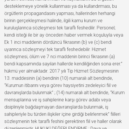
desteklemeye yönelik kullanması ya da kullandırması, bu
örgütlerin propagandasını yapması, hallerinden herhangi
birinin gerçekleşmesi halinde, ilgili kamu kurum ve
kuruluşlarınca sözleşmesi tek taraflı feshedilir. Personel;
kendi isteği ile bir ay önceden haber vermek koşuluyla veya
Ek 1 inci maddenin dördüncü fıkrasının (b) ve (c) bendi
uyarınca sözleşmeyi tek taraflı feshedebilir. Hizmet
sözleşmesi, ölüm ve 7 nci maddenin birinci fıkrasının (a)
bendi kapsamında sayılan hallerde kendiliğinden sona erer.”
hükmü yer almaktadır. 2017 yılı Tip Hizmet Sözleşmesinin
13. maddesinin (a) bendinin (10) numaralı alt bendinde,
“Kurumun itibarını veya görev haysiyetini zedeleyici fiil ve
davranışlarda bulunmak” ; (14) numaralı alt bendinde, “Kurum
mensuplarına ve iş sahiplerine karşı görev adabı veya
disipliniyle bağdaşmayan davranışlarda bulunmak, iş
sahipleriyle bu türden ilişkiler içine girdiği belirlenmek” fiilleri
sözleşmenin tek taraflı feshini gerektiren fiil ve haller olarak
düzenlenmiştir. HUKUKİ DEĞERLENDİRME : Dava ve