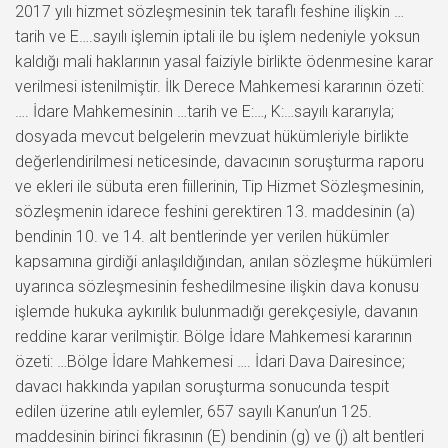
2017 yılı hizmet sözleşmesinin tek taraflı feshine ilişkin …
tarih ve E….sayılı işlemin iptali ile bu işlem nedeniyle yoksun
kaldığı mali haklarının yasal faiziyle birlikte ödenmesine karar
verilmesi istenilmiştir. İlk Derece Mahkemesi kararının özeti:
…. İdare Mahkemesinin …tarih ve E:…, K:…sayılı kararıyla;
dosyada mevcut belgelerin mevzuat hükümleriyle birlikte
değerlendirilmesi neticesinde, davacının soruşturma raporu
ve ekleri ile sübuta eren fiillerinin, Tip Hizmet Sözleşmesinin,
sözleşmenin idarece feshini gerektiren 13. maddesinin (a)
bendinin 10. ve 14. alt bentlerinde yer verilen hükümler
kapsamına girdiği anlaşıldığından, anılan sözleşme hükümleri
uyarınca sözleşmesinin feshedilmesine ilişkin dava konusu
işlemde hukuka aykırılık bulunmadığı gerekçesiyle, davanın
reddine karar verilmiştir. Bölge İdare Mahkemesi kararının
özeti: …Bölge İdare Mahkemesi …. İdari Dava Dairesince;
davacı hakkında yapılan soruşturma sonucunda tespit
edilen üzerine atılı eylemler, 657 sayılı Kanun’un 125.
maddesinin birinci fıkrasının (E) bendinin (g) ve (j) alt bentleri