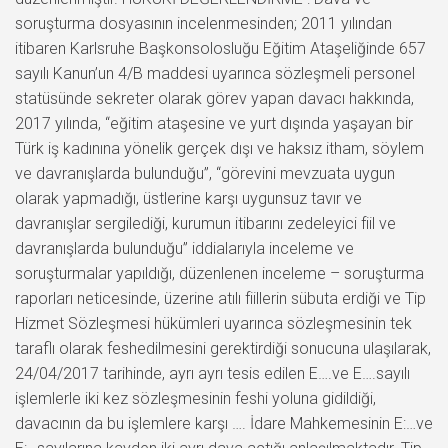
soruşturma dosyasının incelenmesinden; 2011 yılından
itibaren Karlsruhe Başkonsolosluğu Eğitim Ataşeliğinde 657
sayılı Kanun’un 4/B maddesi uyarınca sözleşmeli personel
statüsünde sekreter olarak görev yapan davacı hakkında,
2017 yılında, “eğitim ataşesine ve yurt dışında yaşayan bir
Türk iş kadınına yönelik gerçek dışı ve haksız itham, söylem
ve davranışlarda bulunduğu”, “görevini mevzuata uygun
olarak yapmadığı, üstlerine karşı uygunsuz tavır ve
davranışlar sergilediği, kurumun itibarını zedeleyici fiil ve
davranışlarda bulunduğu” iddialarıyla inceleme ve
soruşturmalar yapıldığı, düzenlenen inceleme – soruşturma
raporları neticesinde, üzerine atılı fiillerin sübuta erdiği ve Tip
Hizmet Sözleşmesi hükümleri uyarınca sözleşmesinin tek
taraflı olarak feshedilmesini gerektirdiği sonucuna ulaşılarak,
24/04/2017 tarihinde, ayrı ayrı tesis edilen E….ve E….sayılı
işlemlerle iki kez sözleşmesinin feshi yoluna gidildiği,
davacının da bu işlemlere karşı …. İdare Mahkemesinin E:…ve