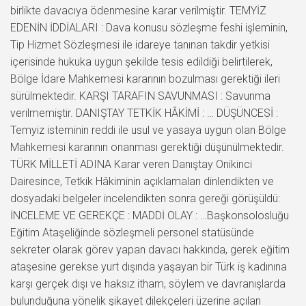
birlikte davacıya ödenmesine karar verilmiştir. TEMYİZ
EDENİN İDDİALARI : Dava konusu sözleşme feshi işleminin,
Tip Hizmet Sözleşmesi ile idareye tanınan takdir yetkisi
içerisinde hukuka uygun şekilde tesis edildiği belirtilerek,
Bölge İdare Mahkemesi kararının bozulması gerektiği ileri
sürülmektedir. KARŞI TARAFIN SAVUNMASI : Savunma
verilmemiştir. DANIŞTAY TETKİK HÂKİMİ : … DÜŞÜNCESİ :
Temyiz isteminin reddi ile usul ve yasaya uygun olan Bölge
Mahkemesi kararının onanması gerektiği düşünülmektedir.
TÜRK MİLLETİ ADINA Karar veren Danıştay Onikinci
Dairesince, Tetkik Hâkiminin açıklamaları dinlendikten ve
dosyadaki belgeler incelendikten sonra gereği görüşüldü:
İNCELEME VE GEREKÇE : MADDİ OLAY : …Başkonsolosluğu
Eğitim Ataşeliğinde sözleşmeli personel statüsünde
sekreter olarak görev yapan davacı hakkında, gerek eğitim
ataşesine gerekse yurt dışında yaşayan bir Türk iş kadınına
karşı gerçek dışı ve haksız itham, söylem ve davranışlarda
bulunduğuna yönelik şikayet dilekçeleri üzerine açılan