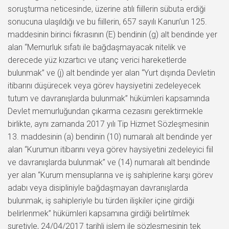
soruşturma neticesinde, üzerine atılı fiillerin sübuta erdiği
sonucuna ulaşıldığı ve bu fiillerin, 657 sayılı Kanun’un 125.
maddesinin birinci fıkrasının (E) bendinin (g) alt bendinde yer
alan “Memurluk sıfatı ile bağdaşmayacak nitelik ve
derecede yüz kızartıcı ve utanç verici hareketlerde
bulunmak” ve (j) alt bendinde yer alan “Yurt dışında Devletin
itibarını düşürecek veya görev haysiyetini zedeleyecek
tutum ve davranışlarda bulunmak” hükümleri kapsamında
Devlet memurluğundan çıkarma cezasını gerektirmekle
birlikte, aynı zamanda 2017 yılı Tip Hizmet Sözleşmesinin
13. maddesinin (a) bendinin (10) numaralı alt bendinde yer
alan “Kurumun itibarını veya görev haysiyetini zedeleyici fiil
ve davranışlarda bulunmak” ve (14) numaralı alt bendinde
yer alan “Kurum mensuplarına ve iş sahiplerine karşı görev
adabı veya disipliniyle bağdaşmayan davranışlarda
bulunmak, iş sahipleriyle bu türden ilişkiler içine girdiği
belirlenmek” hükümleri kapsamına girdiği belirtilmek
suretiyle, 24/04/2017 tarihli işlem ile sözleşmesinin tek