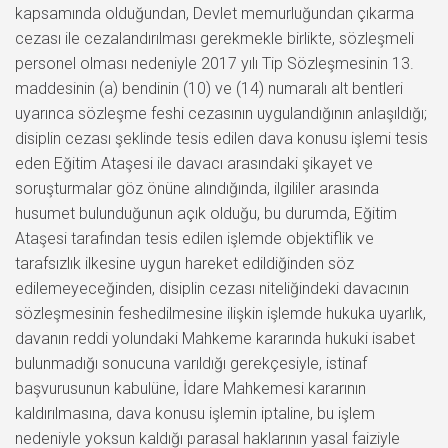
kapsamında olduğundan, Devlet memurluğundan çıkarma
cezası ile cezalandırılması gerekmekle birlikte, sözleşmeli
personel olması nedeniyle 2017 yılı Tip Sözleşmesinin 13.
maddesinin (a) bendinin (10) ve (14) numaralı alt bentleri
uyarınca sözleşme feshi cezasının uygulandığının anlaşıldığı;
disiplin cezası şeklinde tesis edilen dava konusu işlemi tesis
eden Eğitim Ataşesi ile davacı arasındaki şikayet ve
soruşturmalar göz önüne alındığında, ilgililer arasında
husumet bulunduğunun açık olduğu, bu durumda, Eğitim
Ataşesi tarafından tesis edilen işlemde objektiflik ve
tarafsızlık ilkesine uygun hareket edildiğinden söz
edilemeyeceğinden, disiplin cezası niteliğindeki davacının
sözleşmesinin feshedilmesine ilişkin işlemde hukuka uyarlık,
davanın reddi yolundaki Mahkeme kararında hukuki isabet
bulunmadığı sonucuna varıldığı gerekçesiyle, istinaf
başvurusunun kabulüne, İdare Mahkemesi kararının
kaldırılmasına, dava konusu işlemin iptaline, bu işlem
nedeniyle yoksun kaldığı parasal haklarının yasal faiziyle