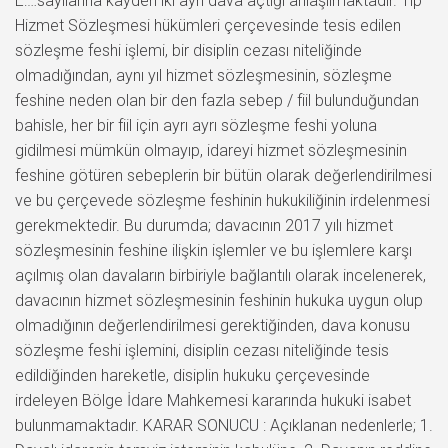
E:…sayılarına kayden iki ayrı dava açtığı anlaşılmaktadır. Tip
Hizmet Sözleşmesi hükümleri çerçevesinde tesis edilen
sözleşme feshi işlemi, bir disiplin cezası niteliğinde
olmadığından, aynı yıl hizmet sözleşmesinin, sözleşme
feshine neden olan bir den fazla sebep / fiil bulunduğundan
bahisle, her bir fiil için ayrı ayrı sözleşme feshi yoluna
gidilmesi mümkün olmayıp, idareyi hizmet sözleşmesinin
feshine götüren sebeplerin bir bütün olarak değerlendirilmesi
ve bu çerçevede sözleşme feshinin hukukiliğinin irdelenmesi
gerekmektedir. Bu durumda; davacının 2017 yılı hizmet
sözleşmesinin feshine ilişkin işlemler ve bu işlemlere karşı
açılmış olan davaların birbiriyle bağlantılı olarak incelenerek,
davacının hizmet sözleşmesinin feshinin hukuka uygun olup
olmadığının değerlendirilmesi gerektiğinden, dava konusu
sözleşme feshi işlemini, disiplin cezası niteliğinde tesis
edildiğinden hareketle, disiplin hukuku çerçevesinde
irdeleyen Bölge İdare Mahkemesi kararında hukuki isabet
bulunmamaktadır. KARAR SONUCU : Açıklanan nedenlerle; 1.