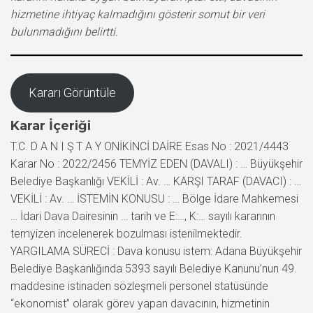
hizmetine ihtiyaç kalmadığını gösterir somut bir veri
bulunmadığını belirtti.
Kararı Görüntüle
Karar İçeriği
T.C. D A N I Ş T A Y ONİKİNCİ DAİRE Esas No : 2021/4443
Karar No : 2022/2456 TEMYİZ EDEN (DAVALI) : … Büyükşehir
Belediye Başkanlığı VEKİLİ : Av. … KARŞI TARAF (DAVACI) : …
VEKİLİ : Av. … İSTEMİN KONUSU : … Bölge İdare Mahkemesi
… İdari Dava Dairesinin … tarih ve E:…, K:… sayılı kararının
temyizen incelenerek bozulması istenilmektedir.
YARGILAMA SÜRECİ : Dava konusu istem: Adana Büyükşehir
Belediye Başkanlığında 5393 sayılı Belediye Kanunu’nun 49.
maddesine istinaden sözleşmeli personel statüsünde
“ekonomist” olarak görev yapan davacının, hizmetinin