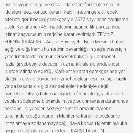
usule uygun olduğu ve davalı idare tarafından ileri sürülen
iddiaların söz konusu kararın kaldırılmasını gerektirecek
nitelikte görülmediği gerekçesiyle 2577 sayılı İdari Yargılama
Usulü Kanunu’nun 45. maddesinin üçüncü fıkrası uyarınca
istinaf başvurusunun reddine karar verilmiştir. TEMYİZ
EDENİN İDDİALARI : Adana Büyükşehir Belediyesinin bütçe
açığı verdiği, kamu hizmetinin devamlılığının sağlanması için
yeterli miktarda memur personeli bulunduğu, personel
fazlalığı sebebiyle davacının uzmanlık alanı dışındaki idari
işlerde istihdam edildiği, Mahkeme kararı gerekçesinde yer
aldığının aksine davacının hizmet sözleşmesinin disiplinsizlik
ya da başarısızlık gibi sair sebepler nedeniyle değil
hizmetine ihtiyaç bulunmadığından feshedildiği, yıllık olarak
yapılan sözleşme bitiminde ihtiyaç bulunmaması durumunda
personel ile yeniden sözleşme imzalamanın idarenin
takdirinde olduğu, idarenin Mahkeme kararı ile sözleşme
imzalamaya zorlanamayacağı, dava konusu işlemin hukuka
uygun olduğu ileri sürülmektedir. KARŞI TARAFIN