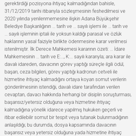
gerektirdiği pozisyona ihtiyaç kalmadığından bahisle,
31/12/2019 tarihi itibarıyla sözleşmesinin feshedilmesi ve
2020 yılında yenilenmemesine ilişkin Adana Büyükşehir
Belediye Başkanlığının … tarih ve … sayılı işlemi ile … tarih ve
… sayılı işleminin iptali ile yoksun kaldığı parasal ve özlük
haklarının yasal faiziyle birlikte ödenmesine karar verilmesi
istenilmiştir. İlk Derece Mahkemesi kararının özeti: … İdare
Mahkemesinin … tarih ve E:…, K:… sayılı kararıyla; ara karar ile
davalı idareden, davacının görev yaptığı süreçle ilgili ödül,
başarı, ceza bilgileri, görev yaptığı kadronun cetveli ile
hizmetine ihtiyaç kalmadığını ortaya koyan somut verilerin
gönderilmesinin istendiği, davalı idare tarafından verilen
cevaptan, davacı hakkında herhangi bir disiplin soruşturması,
başarısız/yetersiz olduğuna veya hizmetine ihtiyaç
kalmadığına yönelik idarece yapılmış hukuken geçerli ve
itibar edilebilir somut bir tespit veya tutanak bulunmadığının
anlaşıldığı; bu durumda, dosya kapsamında davacının
başarısız veya yetersiz olduğuna yada hizmetine ihtiyaç