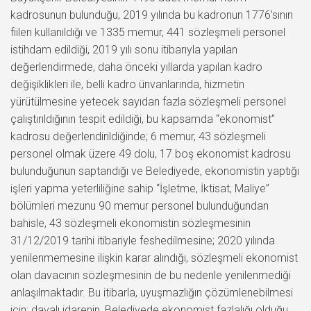
kadrosunun bulunduğu, 2019 yılında bu kadronun 1776’sının
fiilen kullanıldığı ve 1335 memur, 441 sözleşmeli personel
istihdam edildiği, 2019 yılı sonu itibarıyla yapılan
değerlendirmede, daha önceki yıllarda yapılan kadro
değişiklikleri ile, belli kadro ünvanlarında, hizmetin
yürütülmesine yetecek sayıdan fazla sözleşmeli personel
çalıştırıldığının tespit edildiği, bu kapsamda “ekonomist”
kadrosu değerlendirildiğinde; 6 memur, 43 sözleşmeli
personel olmak üzere 49 dolu, 17 boş ekonomist kadrosu
bulunduğunun saptandığı ve Belediyede, ekonomistin yaptığı
işleri yapma yeterliliğine sahip “İşletme, İktisat, Maliye”
bölümleri mezunu 90 memur personel bulunduğundan
bahisle, 43 sözleşmeli ekonomistin sözleşmesinin
31/12/2019 tarihi itibariyle feshedilmesine; 2020 yılında
yenilenmemesine ilişkin karar alındığı, sözleşmeli ekonomist
olan davacının sözleşmesinin de bu nedenle yenilenmediği
anlaşılmaktadır. Bu itibarla, uyuşmazlığın çözümlenebilmesi
için; davalı idarenin, Belediyede ekonomist fazlalığı olduğu