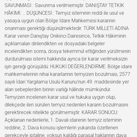
SAVUNMASI : Savunma verilmemiştir. DANIŞTAY TETKİK
HÂKİMİ: … DÜŞÜNCESİ : Temyiz isteminin reddi ile usul ve
yasaya uygun olan Bölge İdare Mahkemesi kararının
onanması gerektiği düşünülmektedir. TÜRK MİLLETİ ADINA
Karar veren Danıştay Onikinci Dairesince, Tetkik Hâkiminin
açıklamaları dinlendikten ve dosyadaki belgeler
incelendikten sonra, dosya tekemmül ettiğinden yürütmenin
durdurulması istemi hakkında ayrıca bir karar verilmeksizin
işin gereği görüşüldü: HUKUKİ DEĞERLENDİRME: Bölge idare
mahkemelerinin nihai kararlarının temyizen bozulması, 2577
sayılı İdari Yargılama Usulü Kanunu’nun 49. maddesinde yer
alan sebeplerden birinin varlığı hâlinde mümkündür.
Temyizen incelenen karar usul ve hukuka uygun olup,
dilekçede ileri sürülen temyiz nedenleri kararın bozulmasını
gerektirecek nitelikte görülmemiştir. KARAR SONUCU:
Açıklanan nedenlerle; 1. Davalı idarenin temyiz isteminin
reddine, 2. Dava konusu işlemlerin yukarıda özetlenen
gerekçeyle iptaline, yoksun kaldığı parasal haklarının dava