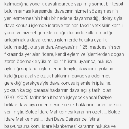
kalmadığına yönelik davalı idarece yapılmış somut bir tespit
bulunmaması karşısında, davacının hizmet sözleşmesinin
yenilenmemesinin haklı bir nedene dayanmadığı, dolayısıyla
dava konusu işlemde idareye tanınan takdir yetkisinin kamu
yararı ve hizmet gerekleri doğrultusunda kullanılmadığı
anlaşılmakla dava konusu işlemlerde hukuka uyarlık
bulunmadığı; öte yandan, Anayasa’nın 125. maddesinin son
fıkrasında yer alan ”idare, kendi eylem ve işlemlerden doğan
zararı ödemekle yükümlüdür.” hükmü uyarınca, hukuka
aykırılığı saptanan işlemler nedeniyle, davacının yoksun
kaldığı parasal ve özlük haklarının davacıya ödenmesi
gerektiği gerekçesiyle dava konusu işlemlerin iptaline,
yoksun kaldığı parasal haklarının dava açılış tarihi olan
07/01/2020 tarihinden itibaren işleyecek yasal faiziyle
birlikte davacıya ödenmesine özlük haklarının iadesine karar
verilmiştir. Bölge İdare Mahkemesi kararının özeti: … Bölge
İdare Mahkemesi … İdari Dava Dairesince; istinaf
başvurusuna konu İdare Mahkemesi kararının hukuka ve