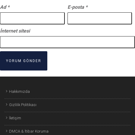
Ad
*
E-posta
*
İnternet sitesi
Hakkımızda
Gizlilik Politikası
İletişim
DMCA & İtibar Koruma