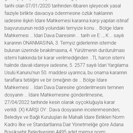
tarihi olan 07/01/2020 tarihinden itibaren işleyecek yasal
faiziyle birlikte davacıya ödenmesine özlük haklarının
iadesine ilişkin İdare Mahkemesi kararına karşı yapılan istinaf
başvurusunun reddi yolundaki temyize konu … Bölge İdare
Mahkemesi … İdari Dava Dairesinin … tarih ve E:…, K:… sayılı
kararının ONANMASINA, 3. Temyiz giderlerinin istemde
bulunan üzerinde bırakılmasına, 4. Yürütmenin durdurulması
istemi hakkında bir karar verilmediğinden …TL harcın istemi
halinde davalı idareye iadesine, 5. 2577 sayılı İdari Yargılama
Usulü Kanunu’nun 50. maddesi uyarınca, bu onama kararının
taraflara tebliğini ve bir örneğinin de … Bölge İdare
Mahkemesi … İdari Dava Dairesine gönderilmesini teminen
dosyanın … İdare Mahkemesine gönderilmesine,
27/04/2022 tarihinde kesin olarak oyçokluğuyla karar
verildi. (X) KARŞI OY : Dava dosyasının incelenmesinden;
Belediye ve Bağlı Kuruluşları ile Mahalli İdare Birlikleri Norm
Kadro İlke ve Standartlarına Dair Yönetmeliğe göre Adana
Büyükşehir Belediyesinin 4495 adet memur norm