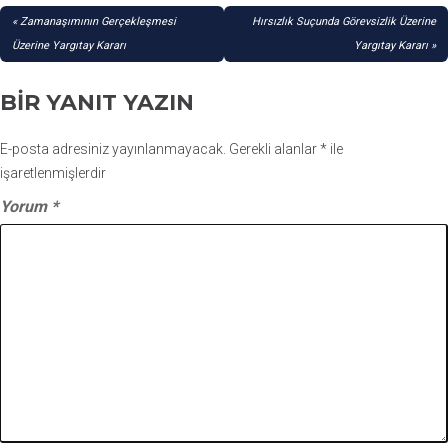
YAZI
Zamanaşımının Gerçekleşmesi
Hırsızlık Suçunda Görevsizlik Üzerine
GEZINMESI
Üzerine Yargıtay Kararı
Yargıtay Kararı
BIR YANIT YAZIN
E-posta adresiniz yayınlanmayacak.
Gerekli alanlar
*
ile
işaretlenmişlerdir
Yorum
*