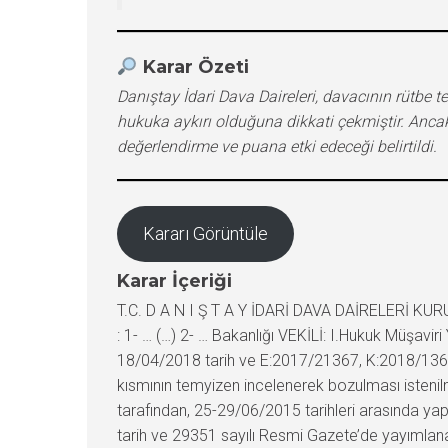
Karar Özeti
Danıştay İdari Dava Daireleri, davacının rütbe te
hukuka aykırı olduğuna dikkati çekmiştir. Anca
değerlendirme ve puana etki edeceği belirtildi.
Kararı Görüntüle
Karar İçeriği
T.C. D A N I Ş T A Y İDARİ DAVA DAİRELERİ KUR
: 1- … (…) 2- … Bakanlığı VEKİLİ: I.Hukuk Müşavi
18/04/2018 tarih ve E:2017/21367, K:2018/13659 sa
kısmının temyizen incelenerek bozulması isten
tarafından, 25-29/06/2015 tarihleri arasında yap
tarih ve 29351 sayılı Resmi Gazete’de yayımlanan