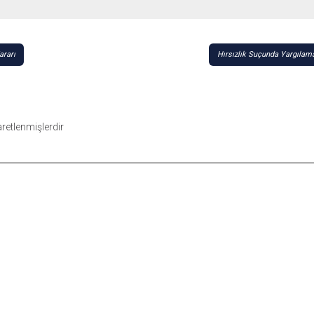
ararı
Hırsızlık Suçunda Yargılama
şaretlenmişlerdir