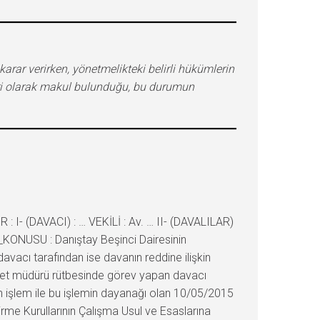
karar verirken, yönetmelikteki belirli hükümlerin
teri olarak makul bulunduğu, bu durumun
I- (DAVACI) : … VEKİLİ : Av. … II- (DAVALILAR)
İN_KONUSU : Danıştay Beşinci Dairesinin
davacı tarafından ise davanın reddine ilişkin
iyet müdürü rütbesinde görev yapan davacı
kin işlem ile bu işlemin dayanağı olan 10/05/2015
irme Kurullarının Çalışma Usul ve Esaslarına