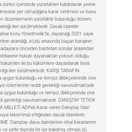
reci içerisinde yürürlükten kaldırılarak yerine
rilmesine yer olmadığına karar verilmesi ve buna
tenen düzenlemenin yürürlükte bulunduğu dönem
ektiği ileri sürülmektedir. Davalı idareler
bahse konu Yönetmelik’te, dayanağı 3201 sayılı
ının arandığı, sözlü sınavında başarı barajının
, adaylara önceden bastırılan sorular arasından
ğı iddiasının hukuki dayanaktan yoksun olduğu,
 hükümleri ile bu hükümlere dayanılarak tesis
rektiği ileri sürülmektedir. KARŞI TARAFIN
uka uygun bulunduğu ve temyiz dilekçelerinde öne
yiz istemlerinin reddi gerektiği savunulmaktadır.
ukuka uygun bulunduğu ve temyiz dilekçesinde öne
reddi gerektiği savunulmaktadır. DANIŞTAY TETKİK
RK MİLLETİ ADINA Karar veren Danıştay İdari
osya tekemmül ettiğinden davalı idarelerin
: Danıştay dava dairelerinin nihai kararlarının
e yetki dışında bir işe bakılmış olması, b)