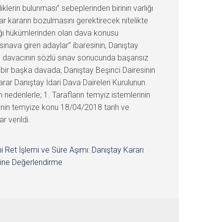
klerin bulunması” sebeplerinden birinin varlığı
r kararın bozulmasını gerektirecek nitelikte
nağı hükümlerinden olan dava konusu
 sınava giren adaylar” ibaresinin, Danıştay
, davacının sözlü sınav sonucunda başarısız
an bir başka davada, Danıştay Beşinci Dairesinin
rar Danıştay İdari Dava Daireleri Kurulunun
edenlerle; 1. Tarafların temyiz istemlerinin
sinin temyize konu 18/04/2018 tarih ve
 verildi.
i Ret İşlemi ve Süre Aşımı: Danıştay Kararı
ine Değerlendirme