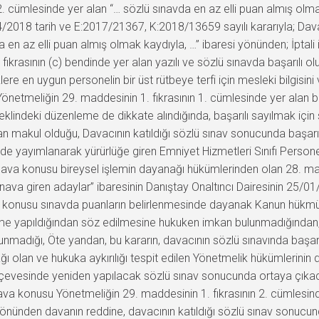
2. cümlesinde yer alan “… sözlü sınavda en az elli puan almış olmak k
/04/2018 tarih ve E:2017/21367, K:2018/13659 sayılı kararıyla; D
da en az elli puan almış olmak kaydıyla, …” ibaresi yönünden; İptal
krasının (c) bendinde yer alan yazılı ve sözlü sınavda başarılı ol
klere en uygun personelin bir üst rütbeye terfi için mesleki bilgisi
netmeliğin 29. maddesinin 1. fıkrasının 1. cümlesinde yer alan baş
şeklindeki düzenleme de dikkate alındığında, başarılı sayılmak içi
dan makul olduğu, Davacının katıldığı sözlü sınav sonucunda başarı
 yayımlanarak yürürlüğe giren Emniyet Hizmetleri Sınıfı Personeli
ava konusu bireysel işlemin dayanağı hükümlerinden olan 28. maddes
 sınava giren adaylar” ibaresinin Danıştay Onaltıncı Dairesinin 25/0
z konusu sınavda puanların belirlenmesinde dayanak Kanun hük
me yapıldığından söz edilmesine hukuken imkan bulunmadığından,
ulunmadığı, Öte yandan, bu kararın, davacının sözlü sınavında baş
 olan ve hukuka aykırılığı tespit edilen Yönetmelik hükümlerinin 
erçevesinde yeniden yapılacak sözlü sınav sonucunda ortaya çık
ava konusu Yönetmeliğin 29. maddesinin 1. fıkrasının 2. cümlesind
 yönünden davanın reddine, davacının katıldığı sözlü sınav sonucund