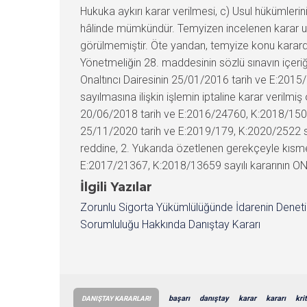
Hukuka aykırı karar verilmesi, c) Usul hükümlerin
hâlinde mümkündür. Temyizen incelenen karar usul
görülmemiştir. Öte yandan, temyize konu kararda
Yönetmeliğin 28. maddesinin sözlü sınavın içeriğin
Onaltıncı Dairesinin 25/01/2016 tarih ve E:2015
sayılmasına ilişkin işlemin iptaline karar verilmi
20/06/2018 tarih ve E:2016/24760, K:2018/15074 s
25/11/2020 tarih ve E:2019/179, K:2020/2522 say
reddine, 2. Yukarıda özetlenen gerekçeyle kısme
E:2017/21367, K:2018/13659 sayılı kararının ONAN
İlgili Yazılar
Zorunlu Sigorta Yükümlülüğünde İdarenin Denet
Sorumluluğu Hakkında Danıştay Kararı
başarı
danıştay
karar
kararı
kri
DANIŞTAY KARARLARI