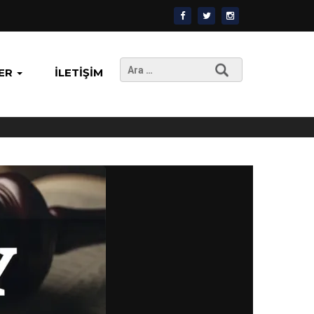
Arama:
ER
İLETIŞIM