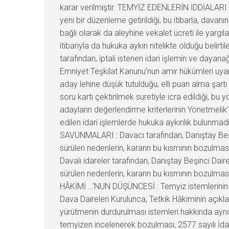
karar verilmiştir. TEMYİZ EDENLERİN İDDİALARI :
yeni bir düzenleme getirildiği, bu itibarla, dav
bağlı olarak da aleyhine vekalet ücreti ile yar
itibarıyla da hukuka aykırı nitelikte olduğu belirti
tarafından, iptali istenen idari işlemin ve day
Emniyet Teşkilat Kanunu’nun amir hükümleri uyarın
aday lehine düşük tutulduğu, elli puan alma şart
soru kartı çektirilmek suretiyle icra edildiği, b
adayların değerlendirme kriterlerinin Yönetmeli
edilen idari işlemlerde hukuka aykırılık bulunmadı
SAVUNMALARI : Davacı tarafından, Danıştay Beşin
sürülen nedenlerin, kararın bu kısmının bozulmasın
Davalı idareler tarafından, Danıştay Beşinci Dai
sürülen nedenlerin, kararın bu kısmının bozulmas
HÂKİMİ …’NUN DÜŞÜNCESİ : Temyiz istemlerinin r
Dava Daireleri Kurulunca, Tetkik Hâkiminin açıkl
yürütmenin durdurulması istemleri hakkında ayrı
temyizen incelenerek bozulması, 2577 sayılı İdar