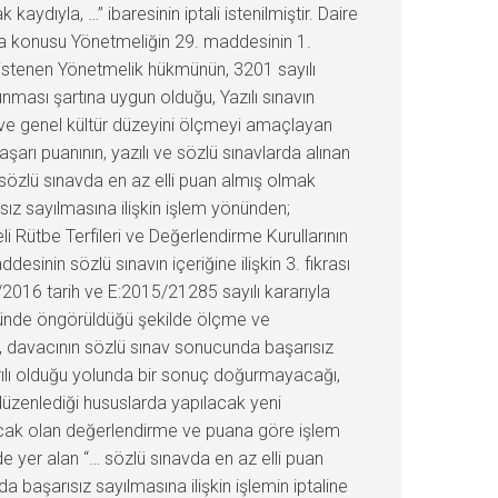
aydıyla, …” ibaresinin iptali istenilmiştir. Daire
ava konusu Yönetmeliğin 29. maddesinin 1.
i istenen Yönetmelik hükmünün, 3201 sayılı
unması şartına uygun olduğu, Yazılı sınavın
ni ve genel kültür düzeyini ölçmeyi amaçlayan
arı puanının, yazılı ve sözlü sınavlarda alınan
n sözlü sınavda en az elli puan almış olmak
sız sayılmasına ilişkin işlem yönünden;
 Rütbe Terfileri ve Değerlendirme Kurullarının
inin sözlü sınavın içeriğine ilişkin 3. fıkrası
1/2016 tarih ve E:2015/21285 sayılı kararıyla
münde öngörüldüğü şekilde ölçme ve
 davacının sözlü sınav sonucunda başarısız
arılı olduğu yolunda bir sonuç doğurmayacağı,
düzenlediği hususlarda yapılacak yeni
acak olan değerlendirme ve puana göre işlem
e yer alan “… sözlü sınavda en az elli puan
a başarısız sayılmasına ilişkin işlemin iptaline