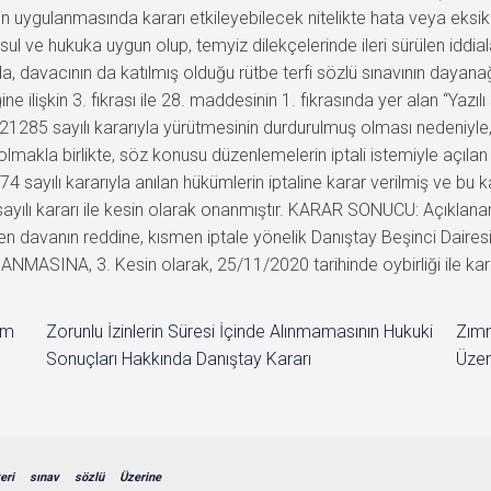
in uygulanmasında kararı etkileyebilecek nitelikte hata veya eksikli
 ve hukuka uygun olup, temyiz dilekçelerinde ileri sürülen iddiala
, davacının da katılmış olduğu rütbe terfi sözlü sınavının daya
e ilişkin 3. fıkrası ile 28. maddesinin 1. fıkrasında yer alan “Yazılı
/21285 sayılı kararıyla yürütmesinin durdurulmuş olması nedeniyle
ş olmakla birlikte, söz konusu düzenlemelerin iptali istemiyle açıl
ayılı kararıyla anılan hükümlerin iptaline karar verilmiş ve bu ka
ılı kararı ile kesin olarak onanmıştır. KARAR SONUCU: Açıklanan n
n davanın reddine, kısmen iptale yönelik Danıştay Beşinci Daire
MASINA, 3. Kesin olarak, 25/11/2020 tarihinde oybirliği ile karar
im
Zorunlu İzinlerin Süresi İçinde Alınmamasının Hukuki
Zımn
Sonuçları Hakkında Danıştay Kararı
Üzer
teri
sınav
sözlü
Üzerine