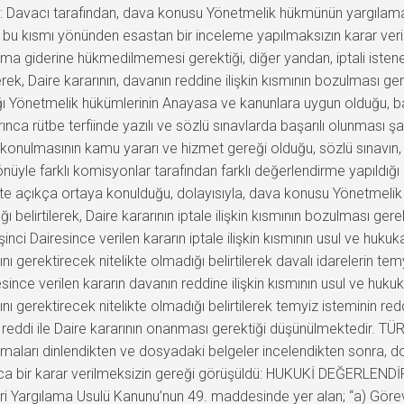
 Davacı tarafından, dava konusu Yönetmelik hükmünün yargılama sü
anın bu kısmı yönünden esastan bir inceleme yapılmaksızın karar ve
gılama giderine hükmedilmemesi gerektiği, diğer yandan, iptali is
lerek, Daire kararının, davanın reddine ilişkin kısmının bozulması ger
anağı Yönetmelik hükümlerinin Anayasa ve kanunlara uygun olduğu, 
ca rütbe terfiinde yazılı ve sözlü sınavlarda başarılı olunması şart
ı konulmasının kamu yararı ve hizmet gereği olduğu, sözlü sınavın
u yönüyle farklı komisyonlar tarafından farklı değerlendirme yapıldı
k’te açıkça ortaya konulduğu, dolayısıyla, dava konusu Yönetmelik
ğı belirtilerek, Daire kararının iptale ilişkin kısmının bozulması ge
ci Dairesince verilen kararın iptale ilişkin kısmının usul ve huk
ı gerektirecek nitelikte olmadığı belirtilerek davalı idarelerin tem
resince verilen kararın davanın reddine ilişkin kısmının usul ve h
ını gerektirecek nitelikte olmadığı belirtilerek temyiz isteminin 
eddi ile Daire kararının onanması gerektiği düşünülmektedir. TÜ
amaları dinlendikten ve dosyadaki belgeler incelendikten sonra, d
ca bir karar verilmeksizin gereği görüşüldü: HUKUKİ DEĞERLENDİRME
i Yargılama Usulü Kanunu’nun 49. maddesinde yer alan; “a) Görev v