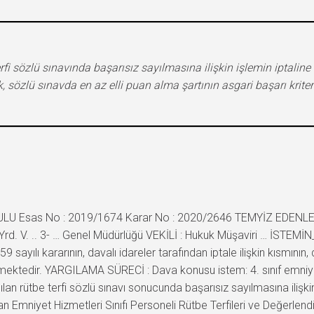
rfi sözlü sınavında başarısız sayılmasına ilişkin işlemin iptaline 
k, sözlü sınavda en az elli puan alma şartının asgari başarı kri
ULU Esas No : 2019/1674 Karar No : 2020/2646 TEMYİZ EDENLER : 
ri Yrd. V. .. 3- … Genel Müdürlüğü VEKİLİ : Hukuk Müşaviri … İSTEM
yılı kararının, davalı idareler tarafından iptale ilişkin kısmının, 
ilmektedir. YARGILAMA SÜRECİ : Dava konusu istem: 4. sınıf emn
ılan rütbe terfi sözlü sınavı sonucunda başarısız sayılmasına iliş
 Emniyet Hizmetleri Sınıfı Personeli Rütbe Terfileri ve Değerlend