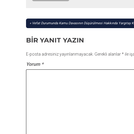
YAZI
Vefat Durumunda Kamu Davasının Düşürülmesi Hakkında Yargıtay K
GEZINMESI
BIR YANIT YAZIN
E-posta adresiniz yayınlanmayacak.
Gerekli alanlar
*
ile i
Yorum
*