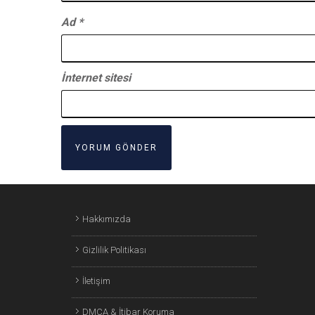
Ad
*
İnternet sitesi
Hakkımızda
Gizlilik Politikası
İletişim
DMCA & İtibar Koruma