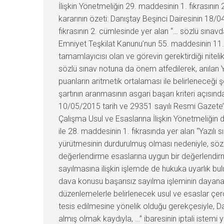
İlişkin Yönetmeliğin 29. maddesinin 1. fıkrasının 
kararının özeti: Danıştay Beşinci Dairesinin 18
fıkrasının 2. cümlesinde yer alan “… sözlü sınav
Emniyet Teşkilat Kanunu’nun 55. maddesinin 11. fı
tamamlayıcısı olan ve görevin gerektirdiği niteli
sözlü sınav notuna da önem atfedilerek, anılan Yö
puanların aritmetik ortalaması ile belirleneceği 
şartının aranmasının asgari başarı kriteri açısın
10/05/2015 tarih ve 29351 sayılı Resmi Gazete’de
Çalışma Usul ve Esaslarına İlişkin Yönetmeliğin d
ile 28. maddesinin 1. fıkrasında yer alan “Yazılı
yürütmesinin durdurulmuş olması nedeniyle, sö
değerlendirme esaslarına uygun bir değerlendir
sayılmasına ilişkin işlemde de hukuka uyarlık b
dava konusu başarısız sayılma işleminin dayanağı
düzenlemelerle belirlenecek usul ve esaslar ç
tesis edilmesine yönelik olduğu gerekçesiyle, D
almış olmak kaydıyla, …” ibaresinin iptali istemi