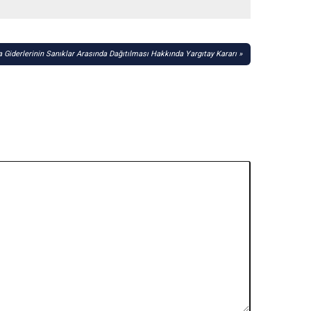
 Giderlerinin Sanıklar Arasında Dağıtılması Hakkında Yargıtay Kararı