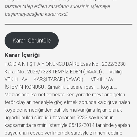
tazmini talep edilen zararların süresinin işlemeye
başlamayacağına karar verdi.
Kararı Görüntüle
Karar İçeriği
T.C. D A N I Ş T A Y ONUNCU DAİRE Esas No : 2022/3230
Karar No : 2023/7328 TEMYİZ EDEN (DAVALI) : … Valiliği
VEKİLİ : Av. … KARŞI TARAF (DAVACI) : … VEKİLİ : Av. …
İSTEMİN_KONUSU : Şırnak ili, Uludere ilçesi, … Köyü, …
Mezrasında ikamet etmekte iken yörede meydana gelen
terör olayları nedeniyle göç etmek zorunda kaldığı ve halen
köye dönemediğinden bahisle malvarlığına ilişkin olarak
uğradığını ileri sürdüğü zararlarının 5233 sayılı Kanun
kapsamında tazmini istemiyle 05/12/2014 tarihinde yapılan
başvurunun cevap verilmemek suretiyle zımnen reddine