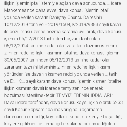
ilişkin işlemin iptali istemiyle açılan dava sonucunda, … İdare
Mahkemesince daha evvel dava konusu işlemin iptali
yolunda verilen kararın Danıştay Onuncu Dairesinin
10/12/2019 tarih ve E:2019/1504, K:2019/9883 sayılı kararı
ile bozulması üzerine bozma kararına uyularak, dava konusu
işlemin 05/12/2013 tarihinden başvuru tarihi olan
05/12/2014 tarihine kadar olan zararların tazmini isteminin
zımnen reddine ilişkin kısmının iptaline, dava konusu işlemin
30/05/2007 tarihinden 05/12/2013 tarihine kadar olan
zararların tazmini isteminin zımnen reddine ilişkin kısmı
yönünden ise davanın kısmen reddi yolunda verilen … tarih
ve E:…, K:… sayılı kararın dava konusu işlemin kısmen iptaline
ilişkin kısmının davalı idarece temyizen incelenerek
bozulması istenilmektedir. TEMYİZ_EDENİN_İDDİALARI :
Davalı idare tarafından, dava konusu köye ilişkin olarak 5233
sayılı Kanun kapsamında malvarlığına ulaşamama
durumunun olmadığı, köy halkının kendi istekleriyle boşalttığı,
köylere gidilmesine herhangi bir sakınca bulunmadığı ileri