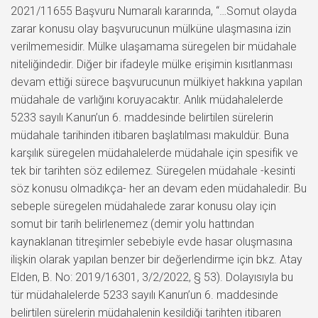
2021/11655 Başvuru Numaralı kararında, “…Somut olayda
zarar konusu olay başvurucunun mülküne ulaşmasına izin
verilmemesidir. Mülke ulaşamama süregelen bir müdahale
niteliğindedir. Diğer bir ifadeyle mülke erişimin kısıtlanması
devam ettiği sürece başvurucunun mülkiyet hakkına yapılan
müdahale de varlığını koruyacaktır. Anlık müdahalelerde
5233 sayılı Kanun’un 6. maddesinde belirtilen sürelerin
müdahale tarihinden itibaren başlatılması makuldür. Buna
karşılık süregelen müdahalelerde müdahale için spesifik ve
tek bir tarihten söz edilemez. Süregelen müdahale -kesinti
söz konusu olmadıkça- her an devam eden müdahaledir. Bu
sebeple süregelen müdahalede zarar konusu olay için
somut bir tarih belirlenemez (demir yolu hattından
kaynaklanan titreşimler sebebiyle evde hasar oluşmasına
ilişkin olarak yapılan benzer bir değerlendirme için bkz. Atay
Elden, B. No: 2019/16301, 3/2/2022, § 53). Dolayısıyla bu
tür müdahalelerde 5233 sayılı Kanun’un 6. maddesinde
belirtilen sürelerin müdahalenin kesildiği tarihten itibaren