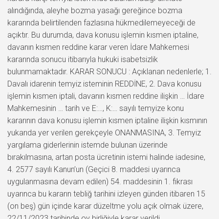
alındığında, aleyhe bozma yasağı gereğince bozma
kararında belirtilenden fazlasına hükmedilemeyeceği de
açıktır. Bu durumda, dava konusu işlemin kısmen iptaline,
davanın kısmen reddine karar veren İdare Mahkemesi
kararında sonucu itibarıyla hukuki isabetsizlik
bulunmamaktadır. KARAR SONUCU : Açıklanan nedenlerle; 1.
Davalı idarenin temyiz isteminin REDDİNE, 2. Dava konusu
işlemin kısmen iptali, davanın kısmen reddine ilişkin … İdare
Mahkemesinin … tarih ve E:…, K:… sayılı temyize konu
kararının dava konusu işlemin kısmen iptaline ilişkin kısmının
yukarıda yer verilen gerekçeyle ONANMASINA, 3. Temyiz
yargılama giderlerinin istemde bulunan üzerinde
bırakılmasına, artan posta ücretinin istemi halinde iadesine,
4. 2577 sayılı Kanun’un (Geçici 8. maddesi uyarınca
uygulanmasına devam edilen) 54. maddesinin 1. fıkrası
uyarınca bu kararın tebliğ tarihini izleyen günden itibaren 15
(on beş) gün içinde karar düzeltme yolu açık olmak üzere,
22/11/2023 tarihinde oy birliğiyle karar verildi.