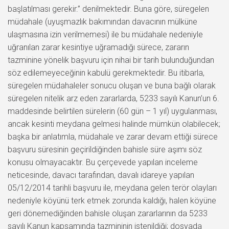
başlatılması gerekir.” denilmektedir. Buna göre, süregelen
müdahale (uyuşmazlık bakımından davacının mülküne
ulaşmasına izin verilmemesi) ile bu müdahale nedeniyle
uğranılan zarar kesintiye uğramadığı sürece, zararın
tazminine yönelik başvuru için nihai bir tarih bulunduğundan
söz edilemeyeceğinin kabulü gerekmektedir. Bu itibarla,
süregelen müdahaleler sonucu oluşan ve buna bağlı olarak
süregelen nitelik arz eden zararlarda, 5233 sayılı Kanun’un 6.
maddesinde belirtilen sürelerin (60 gün – 1 yıl) uygulanması,
ancak kesinti meydana gelmesi halinde mümkün olabilecek;
başka bir anlatımla, müdahale ve zarar devam ettiği sürece
başvuru süresinin geçirildiğinden bahisle süre aşımı söz
konusu olmayacaktır. Bu çerçevede yapılan inceleme
neticesinde, davacı tarafından, davalı idareye yapılan
05/12/2014 tarihli başvuru ile, meydana gelen terör olayları
nedeniyle köyünü terk etmek zorunda kaldığı, halen köyüne
geri dönemediğinden bahisle oluşan zararlarının da 5233
sayılı Kanun kapsamında tazmininin istenildiği; dosyada