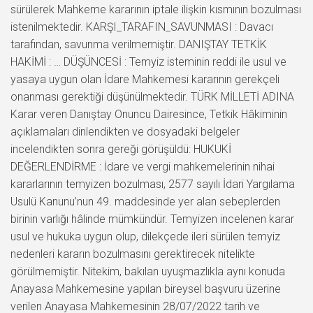
sürülerek Mahkeme kararının iptale ilişkin kısmının bozulması
istenilmektedir. KARŞI_TARAFIN_SAVUNMASI : Davacı
tarafından, savunma verilmemiştir. DANIŞTAY TETKİK
HAKİMİ : … DÜŞÜNCESİ : Temyiz isteminin reddi ile usul ve
yasaya uygun olan İdare Mahkemesi kararının gerekçeli
onanması gerektiği düşünülmektedir. TÜRK MİLLETİ ADINA
Karar veren Danıştay Onuncu Dairesince, Tetkik Hâkiminin
açıklamaları dinlendikten ve dosyadaki belgeler
incelendikten sonra gereği görüşüldü: HUKUKİ
DEĞERLENDİRME : İdare ve vergi mahkemelerinin nihai
kararlarının temyizen bozulması, 2577 sayılı İdari Yargılama
Usulü Kanunu’nun 49. maddesinde yer alan sebeplerden
birinin varlığı hâlinde mümkündür. Temyizen incelenen karar
usul ve hukuka uygun olup, dilekçede ileri sürülen temyiz
nedenleri kararın bozulmasını gerektirecek nitelikte
görülmemiştir. Nitekim, bakılan uyuşmazlıkla aynı konuda
Anayasa Mahkemesine yapılan bireysel başvuru üzerine
verilen Anayasa Mahkemesinin 28/07/2022 tarih ve