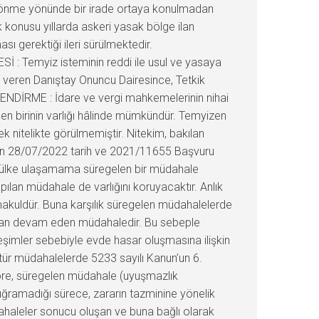
 dönme yönünde bir irade ortaya konulmadan
k konusu yıllarda askeri yasak bölge ilan
sı gerektiği ileri sürülmektedir.
 Temyiz isteminin reddi ile usul ve yasaya
veren Danıştay Onuncu Dairesince, Tetkik
ENDİRME : İdare ve vergi mahkemelerinin nihai
en birinin varlığı hâlinde mümkündür. Temyizen
k nitelikte görülmemiştir. Nitekim, bakılan
in 28/07/2022 tarih ve 2021/11655 Başvuru
Mülke ulaşamama süregelen bir müdahale
pılan müdahale de varlığını koruyacaktır. Anlık
makuldür. Buna karşılık süregelen müdahalelerde
er an devam eden müdahaledir. Bu sebeple
eşimler sebebiyle evde hasar oluşmasına ilişkin
 tür müdahalelerde 5233 sayılı Kanun’un 6.
 göre, süregelen müdahale (uyuşmazlık
uğramadığı sürece, zararın tazminine yönelik
dahaleler sonucu oluşan ve buna bağlı olarak