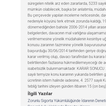
süregelen nitelik arz eden zararlarda, 5233 sayı
mümkün olabilecek; başka bir anlatımla, müdahal
Bu çerçevede yapılan inceleme neticesinde, davac
nedeniyle köyünü terk etmek zorunda kaldığı, 1995
dönemediğinden bahisle 2006-2014 yılları arasın
belgelerden, davacının mal varlığına ulaşamama d
verilmemesine yönelik müdahalenin kesintiye uğr
konusu zararının tazminine yönelik başvurusunu
başvurduğu 30/06/2014 tarihinden geriye doğru 30
karar verilmiş olup, davacı tarafından bu karar
belirtilenden fazlasına hükmedilemeyeceği de aç
isabetsizlik bulunmamaktadır. KARAR SONUCU : Aç
sayılı temyize konu kararının yukarıda belirtil
ücretinin istem halinde iadesine, 4. 2577 sayılı
tebliğ tarihini izleyen günden itibaren 15 (on beş
İlgili Yazılar
Zorunlu Sigorta Yükümlülüğünde İdarenin Denet