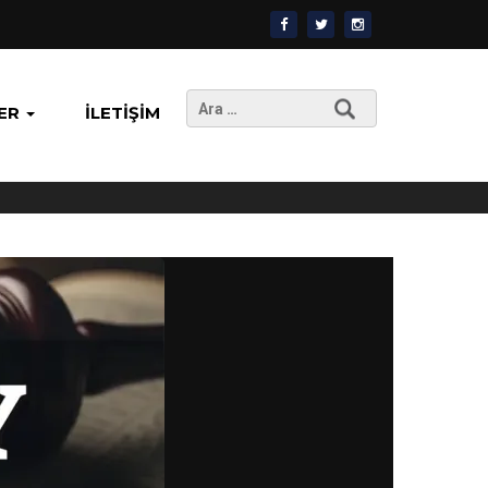
Arama:
ER
İLETIŞIM