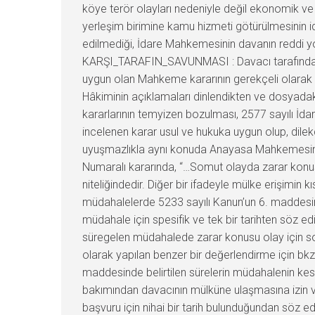
köye terör olayları nedeniyle değil ekonomik 
yerleşim birimine kamu hizmeti götürülmesinin ida
edilmediği, İdare Mahkemesinin davanın reddi yolun
KARŞI_TARAFIN_SAVUNMASI : Davacı tarafından 
uygun olan Mahkeme kararının gerekçeli olarak
Hâkiminin açıklamaları dinlendikten ve dosyada
kararlarının temyizen bozulması, 2577 sayılı İd
incelenen karar usul ve hukuka uygun olup, dilekç
uyuşmazlıkla aynı konuda Anayasa Mahkemesine
Numaralı kararında, “…Somut olayda zarar konu
niteliğindedir. Diğer bir ifadeyle mülke erişimin
müdahalelerde 5233 sayılı Kanun’un 6. maddesind
müdahale için spesifik ve tek bir tarihten söz
süregelen müdahalede zarar konusu olay için som
olarak yapılan benzer bir değerlendirme için bk
maddesinde belirtilen sürelerin müdahalenin kesi
bakımından davacının mülküne ulaşmasına izin ve
başvuru için nihai bir tarih bulunduğundan söz 