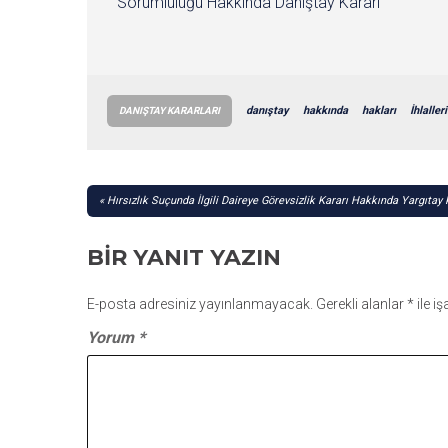
Sorumluluğu Hakkında Danıştay Kararı
danıştay
hakkında
hakları
İhlalleri
DANIŞTAY KARARLARI
YAZI
Hırsızlık Suçunda İlgili Daireye Görevsizlik Kararı Hakkında Yargıtay 
GEZINMESI
BIR YANIT YAZIN
E-posta adresiniz yayınlanmayacak.
Gerekli alanlar
*
ile i
Yorum
*