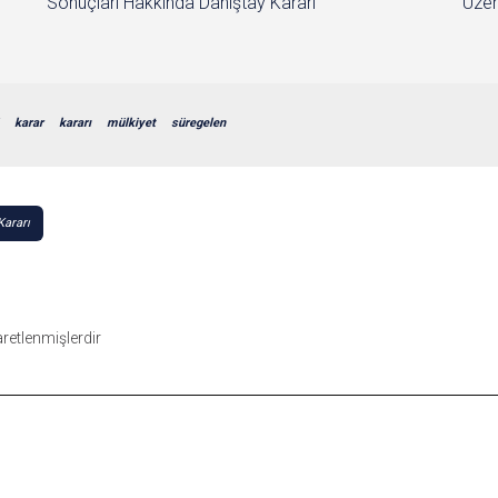
Sonuçları Hakkında Danıştay Kararı
Üzer
karar
kararı
mülkiyet
süregelen
Kararı
şaretlenmişlerdir