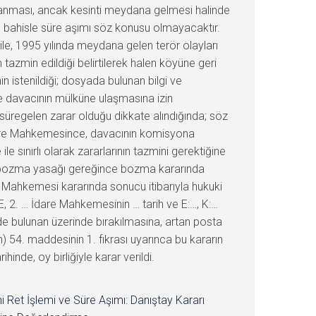
gulanması, ancak kesinti meydana gelmesi halinde
n bahisle süre aşımı söz konusu olmayacaktır.
le, 1995 yılında meydana gelen terör olayları
tazmin edildiği belirtilerek halen köyüne geri
 istenildiği; dosyada bulunan bilgi ve
le davacının mülküne ulaşmasına izin
süregelen zarar olduğu dikkate alındığında; söz
İdare Mahkemesince, davacının komisyona
sınırlı olarak zararlarının tazmini gerektiğine
yhe bozma yasağı gereğince bozma kararında
e Mahkemesi kararında sonucu itibarıyla hukuki
, 2. … İdare Mahkemesinin … tarih ve E:…, K:…
de bulunan üzerinde bırakılmasına, artan posta
 54. maddesinin 1. fıkrası uyarınca bu kararın
inde, oy birliğiyle karar verildi.
i Ret İşlemi ve Süre Aşımı: Danıştay Kararı