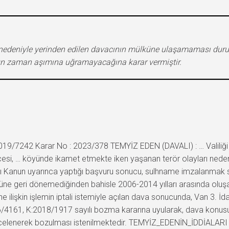
r nedeniyle yerinden edilen davacının mülküne ulaşamaması du
nun zaman aşımına uğramayacağına karar vermiştir.
19/7242 Karar No : 2023/378 TEMYİZ EDEN (DAVALI) : … Valiliği 
ilçesi, … köyünde ikamet etmekte iken yaşanan terör olayları ne
ı Kanun uyarınca yaptığı başvuru sonucu, sulhname imzalanmak su
öyüne geri dönemediğinden bahisle 2006-2014 yılları arasında oluş
e ilişkin işlemin iptali istemiyle açılan dava sonucunda, Van 3. 
/4161, K:2018/1917 sayılı bozma kararına uyularak, dava konusu iş
 incelenerek bozulması istenilmektedir. TEMYİZ_EDENİN_İDDİALARI 