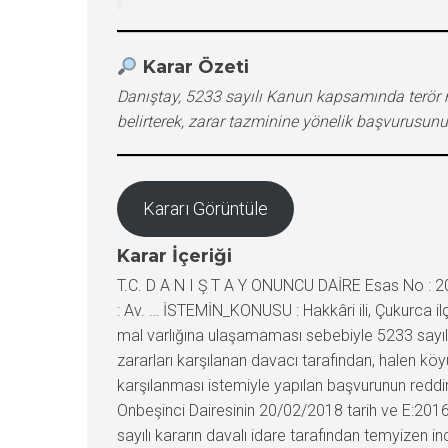
Karar Özeti
Danıştay, 5233 sayılı Kanun kapsamında terö
belirterek, zarar tazminine yönelik başvurusu
Kararı Görüntüle
Karar İçeriği
T.C. D A N I Ş T A Y ONUNCU DAİRE Esas No : 20
: Av. … İSTEMİN_KONUSU : Hakkâri ili, Çukurca 
mal varlığına ulaşamaması sebebiyle 5233 sayıl
zararları karşılanan davacı tarafından, halen k
karşılanması istemiyle yapılan başvurunun reddin
Onbeşinci Dairesinin 20/02/2018 tarih ve E:2016
sayılı kararın davalı idare tarafından temyizen