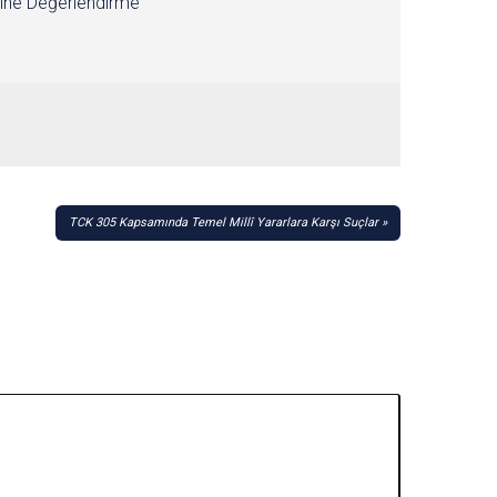
ine Değerlendirme
TCK 305 Kapsamında Temel Millî Yararlara Karşı Suçlar