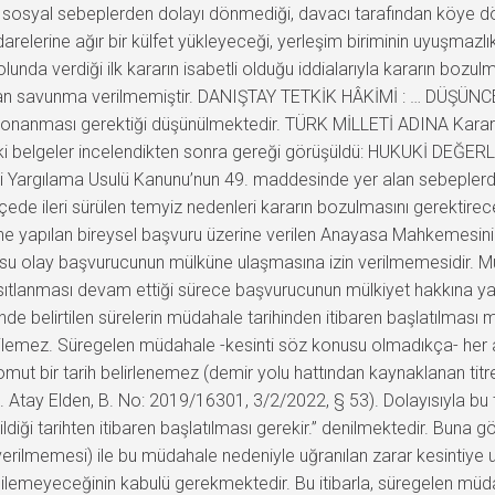
ve sosyal sebeplerden dolayı dönmediği, davacı tarafından köye
relerine ağır bir külfet yükleyeceği, yerleşim biriminin uyuşmazlı
da verdiği ilk kararın isabetli olduğu iddialarıyla kararın bozulma
savunma verilmemiştir. DANIŞTAY TETKİK HÂKİMİ : … DÜŞÜNCESİ :
 onanması gerektiği düşünülmektedir. TÜRK MİLLETİ ADINA Karar 
ki belgeler incelendikten sonra gereği görüşüldü: HUKUKİ DEĞERL
ari Yargılama Usulü Kanunu’nun 49. maddesinde yer alan sebeplerd
ede ileri sürülen temyiz nedenleri kararın bozulmasını gerektirece
 yapılan bireysel başvuru üzerine verilen Anayasa Mahkemesin
su olay başvurucunun mülküne ulaşmasına izin verilmemesidir. 
 kısıtlanması devam ettiği sürece başvurucunun mülkiyet hakkına ya
e belirtilen sürelerin müdahale tarihinden itibaren başlatılması 
 edilemez. Süregelen müdahale -kesinti söz konusu olmadıkça- h
ut bir tarih belirlenemez (demir yolu hattından kaynaklanan titr
z. Atay Elden, B. No: 2019/16301, 3/2/2022, § 53). Dolayısıyla bu
ldiği tarihten itibaren başlatılması gerekir.” denilmektedir. Buna
rilmemesi) ile bu müdahale nedeniyle uğranılan zarar kesintiye 
edilemeyeceğinin kabulü gerekmektedir. Bu itibarla, süregelen mü