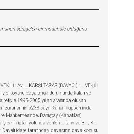
rumunun süregelen bir müdahale olduğunu
VEKİLİ : Av. … KARŞI TARAF (DAVACI) : … VEKİLİ
deniyle köyünü boşaltmak durumunda kalan ve
retiyle 1995-2005 yılları arasında oluşan
an zararlarının 5233 sayılı Kanun kapsamında
İdare Mahkemesince, Danıştay (Kapatılan)
lemin iptali yolunda verilen … tarih ve E:…, K:…
: Davalı idare tarafından, davacının dava konusu