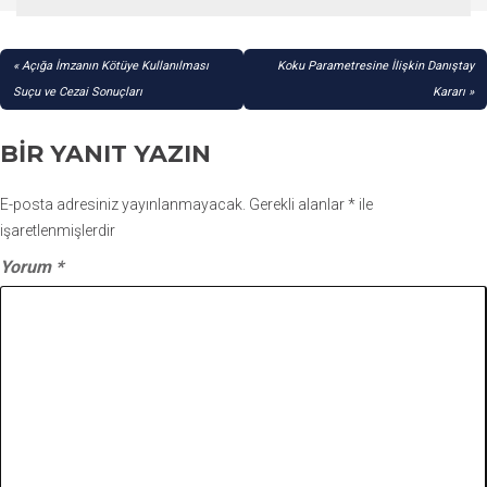
YAZI
Açığa İmzanın Kötüye Kullanılması
Koku Parametresine İlişkin Danıştay
GEZINMESI
Suçu ve Cezai Sonuçları
Kararı
BIR YANIT YAZIN
E-posta adresiniz yayınlanmayacak.
Gerekli alanlar
*
ile
işaretlenmişlerdir
Yorum
*