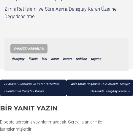
Zımni Ret İşlemi ve Süre Aşımı: Danıştay Kararı Üzerine
Değerlendirme
DANIŞTAY KARARLARI
danıştay
İlişkin
İzni
karar
kararı
reddine
taşıma
YAZI
Parasal Sınırların ve Karar Düzeltme
Anlaşmalı Boşanma Durumunda Temyiz
GEZINMESI
Taleplerinin Yargıtay Kararı
Hakkında Yargıtay Kararı
BIR YANIT YAZIN
E-posta adresiniz yayınlanmayacak.
Gerekli alanlar
*
ile
işaretlenmişlerdir