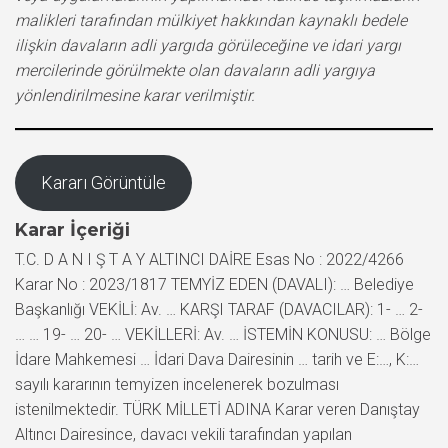
malikleri tarafından mülkiyet hakkından kaynaklı bedele
ilişkin davaların adli yargıda görüleceğine ve idari yargı
mercilerinde görülmekte olan davaların adli yargıya
yönlendirilmesine karar verilmiştir.
Kararı Görüntüle
Karar İçeriği
T.C. D A N I Ş T A Y ALTINCI DAİRE Esas No : 2022/4266
Karar No : 2023/1817 TEMYİZ EDEN (DAVALI): … Belediye
Başkanlığı VEKİLİ: Av. … KARŞI TARAF (DAVACILAR): 1- … 2-
… … 19- … 20- … VEKİLLERİ: Av. … İSTEMİN KONUSU: … Bölge
İdare Mahkemesi … İdari Dava Dairesinin … tarih ve E:…, K:…
sayılı kararının temyizen incelenerek bozulması
istenilmektedir. TÜRK MİLLETİ ADINA Karar veren Danıştay
Altıncı Dairesince, davacı vekili tarafından yapılan