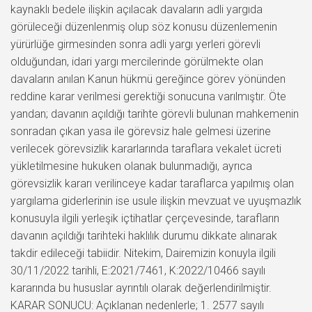
kaynaklı bedele ilişkin açılacak davaların adli yargıda
görüleceği düzenlenmiş olup söz konusu düzenlemenin
yürürlüğe girmesinden sonra adli yargı yerleri görevli
olduğundan, idari yargı mercilerinde görülmekte olan
davaların anılan Kanun hükmü gereğince görev yönünden
reddine karar verilmesi gerektiği sonucuna varılmıştır. Öte
yandan; davanın açıldığı tarihte görevli bulunan mahkemenin
sonradan çıkan yasa ile görevsiz hale gelmesi üzerine
verilecek görevsizlik kararlarında taraflara vekalet ücreti
yükletilmesine hukuken olanak bulunmadığı, ayrıca
görevsizlik kararı verilinceye kadar taraflarca yapılmış olan
yargılama giderlerinin ise usule ilişkin mevzuat ve uyuşmazlık
konusuyla ilgili yerleşik içtihatlar çerçevesinde, tarafların
davanın açıldığı tarihteki haklılık durumu dikkate alınarak
takdir edileceği tabiidir. Nitekim, Dairemizin konuyla ilgili
30/11/2022 tarihli, E:2021/7461, K:2022/10466 sayılı
kararında bu hususlar ayrıntılı olarak değerlendirilmiştir.
KARAR SONUCU: Açıklanan nedenlerle; 1. 2577 sayılı