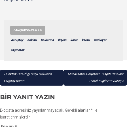
DANIŞTAY KARARLARI
danıştay
hakları
haklarına
İlişkin
karar
kararı
mülkiyet
taşınmaz
YAZI
Elektrik Hırsızlığı Suçu Hakkında
Muhdesatın Aidiyetinin Tespiti Davaları:
GEZINMESI
Yargıtay Kararı
Temel Bilgiler ve Süreç
BIR YANIT YAZIN
E-posta adresiniz yayınlanmayacak.
Gerekli alanlar
*
ile
işaretlenmişlerdir
Yorum
*