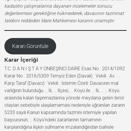
kadastro çalışmalarına dayanan incelemeler sonucu
değerlenmesi gerektiğine hükmederek, davacının tazminat
talebini reddeden İdare Mahkemesi kararını onamıştır.
Kararı Görüntüle
Karar İçeriği
T.C. D A N I Ş T A Y ONBEŞİNCİ DAİRE Esas No : 2014/1092
Karar No : 2016/5309 Temyiz Eden (Davalı) : Vekili : Av. …
Karşı Taraf (Davacı) : Vekili : İstemin Özeti :Davacının mal
varlığının bulunduğu … İli, … İlçesi, … Köyü ile … İli, … … Köyü
arasında kalan taşınmazlarına yörede meydana gelen terör
olayları sebebiyle ulaşılamaması nedeniyle uğranılan zararın
5233 sayılı Kanun kapsamında tazmini istemiyle yapılan
başvurunun; … Köyü’ndeki zararlarının tamamının
karşılandığına ilişkin sulhname imzalandığından bahisle