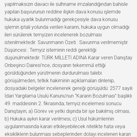
yapılmaksızın davacı ile sulhname imzalandığından bahisle
yapılan başvurunun reddine ilişkin dava konusu işlemde
hukuka uyarlık bulunmadığı gerekçesiyle dava konusu
işlemin iptali yolunda verilen kararın, hukuka uygun olmadığı
ileri sürülerek temyizen incelenerek bozulması
istenilmektedir. Savunmanın Özeti : Savunma verilmemiştir.
Düşüncesi : Temyiz isteminin reddi gerektiği
düşünülmektedir. TÜRK MİLLETİ ADINA Karar veren Danıştay
Onbeşinci Dairesi’nce, dosyanın tekemmül ettiği
görüldüğünden yürütmenin durdurulması talebi
görüşülmeden, tetkik hakiminin açıklamaları dinlenip,
dosyadaki belgeler incelenerek gereği görüşüldü: 2577 sayılı
İdari Yargılama Usulü Kanunu’nun “Kararın Bozulması” başlıklı
49. maddesinin 2. fıkrasında; temyiz incelemesi sonucu
Danıştayın; a) Görev ve yetki dışında bir işe bakılmış olması,
b) Hukuka aykırı karar verilmesi, c) Usul hükümlerinin
uygulanmasında kararı etkileyebilecek nitelikte hata veya
eksikliklerin bulunması sebeplerinden dolayı incelenen kararı