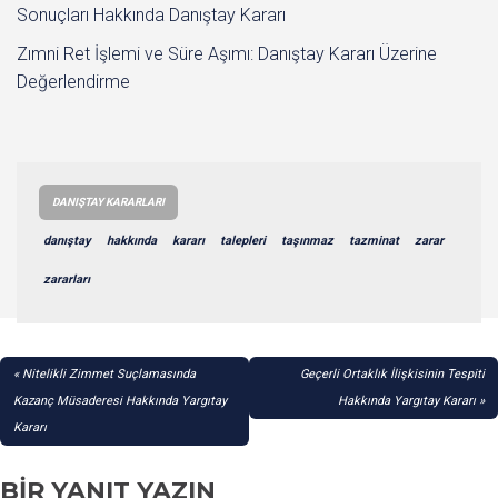
Sonuçları Hakkında Danıştay Kararı
Zımni Ret İşlemi ve Süre Aşımı: Danıştay Kararı Üzerine
Değerlendirme
DANIŞTAY KARARLARI
danıştay
hakkında
kararı
talepleri
taşınmaz
tazminat
zarar
zararları
YAZI
Nitelikli Zimmet Suçlamasında
Geçerli Ortaklık İlişkisinin Tespiti
GEZINMESI
Kazanç Müsaderesi Hakkında Yargıtay
Hakkında Yargıtay Kararı
Kararı
BIR YANIT YAZIN