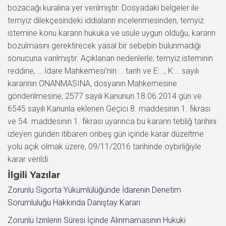
bozacağı kuralına yer verilmiştir. Dosyadaki belgeler ile
temyiz dilekçesindeki iddiaların incelenmesinden, temyiz
istemine konu kararın hukuka ve usule uygun olduğu, kararın
bozulmasını gerektirecek yasal bir sebebin bulunmadığı
sonucuna varılmıştır. Açıklanan nedenlerle; temyiz isteminin
reddine, … İdare Mahkemesi’nin … tarih ve E:…, K:… sayılı
kararının ONANMASINA, dosyanın Mahkemesine
gönderilmesine, 2577 sayılı Kanunun 18.06.2014 gün ve
6545 sayılı Kanunla eklenen Geçici 8. maddesinin 1. fıkrası
ve 54. maddesinin 1. fıkrası uyarınca bu kararın tebliğ tarihini
izleyen günden itibaren onbeş gün içinde karar düzeltme
yolu açık olmak üzere, 09/11/2016 tarihinde oybirliğiyle
karar verildi.
İlgili Yazılar
Zorunlu Sigorta Yükümlülüğünde İdarenin Denetim
Sorumluluğu Hakkında Danıştay Kararı
Zorunlu İzinlerin Süresi İçinde Alınmamasının Hukuki