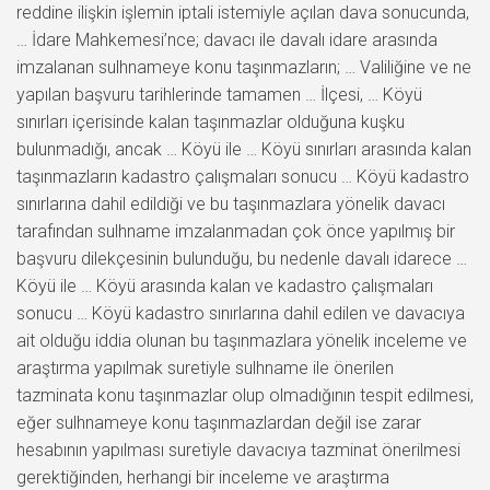
reddine ilişkin işlemin iptali istemiyle açılan dava sonucunda,
… İdare Mahkemesi’nce; davacı ile davalı idare arasında
imzalanan sulhnameye konu taşınmazların; … Valiliğine ve ne
yapılan başvuru tarihlerinde tamamen … İlçesi, … Köyü
sınırları içerisinde kalan taşınmazlar olduğuna kuşku
bulunmadığı, ancak … Köyü ile … Köyü sınırları arasında kalan
taşınmazların kadastro çalışmaları sonucu … Köyü kadastro
sınırlarına dahil edildiği ve bu taşınmazlara yönelik davacı
tarafından sulhname imzalanmadan çok önce yapılmış bir
başvuru dilekçesinin bulunduğu, bu nedenle davalı idarece …
Köyü ile … Köyü arasında kalan ve kadastro çalışmaları
sonucu … Köyü kadastro sınırlarına dahil edilen ve davacıya
ait olduğu iddia olunan bu taşınmazlara yönelik inceleme ve
araştırma yapılmak suretiyle sulhname ile önerilen
tazminata konu taşınmazlar olup olmadığının tespit edilmesi,
eğer sulhnameye konu taşınmazlardan değil ise zarar
hesabının yapılması suretiyle davacıya tazminat önerilmesi
gerektiğinden, herhangi bir inceleme ve araştırma