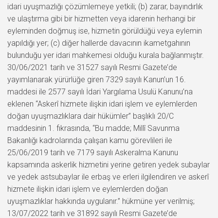
idari uyuşmazlığı çözümlemeye yetkili; (b) zarar, bayındırlık
ve ulaştırma gibi bir hizmetten veya idarenin herhangi bir
eyleminden doğmuş ise, hizmetin görüldüğü veya eylemin
yapıldığı yer; (c) diğer hallerde davacının ikametgahının
bulunduğu yer idari mahkemesi olduğu kurala bağlanmıştır.
30/06/2021 tarih ve 31527 sayılı Resmi Gazete’de
yayımlanarak yürürlüğe giren 7329 sayılı Kanun’un 16.
maddesi ile 2577 sayılı İdari Yargılama Usulü Kanunu’na
eklenen “Askerî hizmete ilişkin idari işlem ve eylemlerden
doğan uyuşmazlıklara dair hükümler” başlıklı 20/C
maddesinin 1. fıkrasında, “Bu madde; Millî Savunma
Bakanlığı kadrolarında çalışan kamu görevlileri ile
25/06/2019 tarih ve 7179 sayılı Askeralma Kanunu
kapsamında askerlik hizmetini yerine getiren yedek subaylar
ve yedek astsubaylar ile erbaş ve erleri ilgilendiren ve askerî
hizmete ilişkin idari işlem ve eylemlerden doğan
uyuşmazlıklar hakkında uygulanır.” hükmüne yer verilmiş;
13/07/2022 tarih ve 31892 sayılı Resmi Gazete’de