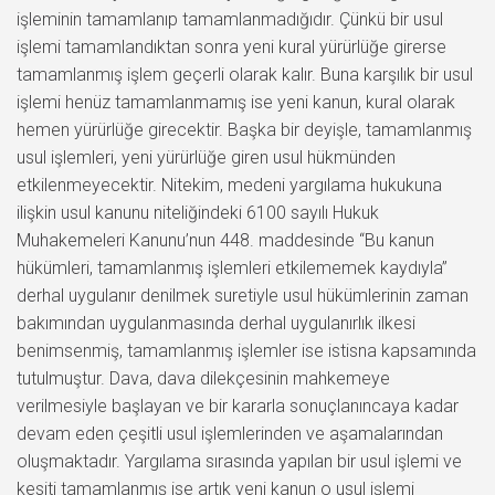
işleminin tamamlanıp tamamlanmadığıdır. Çünkü bir usul
işlemi tamamlandıktan sonra yeni kural yürürlüğe girerse
tamamlanmış işlem geçerli olarak kalır. Buna karşılık bir usul
işlemi henüz tamamlanmamış ise yeni kanun, kural olarak
hemen yürürlüğe girecektir. Başka bir deyişle, tamamlanmış
usul işlemleri, yeni yürürlüğe giren usul hükmünden
etkilenmeyecektir. Nitekim, medeni yargılama hukukuna
ilişkin usul kanunu niteliğindeki 6100 sayılı Hukuk
Muhakemeleri Kanunu’nun 448. maddesinde “Bu kanun
hükümleri, tamamlanmış işlemleri etkilememek kaydıyla”
derhal uygulanır denilmek suretiyle usul hükümlerinin zaman
bakımından uygulanmasında derhal uygulanırlık ilkesi
benimsenmiş, tamamlanmış işlemler ise istisna kapsamında
tutulmuştur. Dava, dava dilekçesinin mahkemeye
verilmesiyle başlayan ve bir kararla sonuçlanıncaya kadar
devam eden çeşitli usul işlemlerinden ve aşamalarından
oluşmaktadır. Yargılama sırasında yapılan bir usul işlemi ve
kesiti tamamlanmış ise artık yeni kanun o usul işlemi