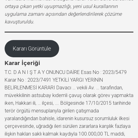
ortaya çıkan yetki uyuşmazlığı, yeni usul kurallarının
uygulama zamanı açısından değerlendirilerek çözüme
kavuşturuldu.
Kararı Görüntüle
Karar İçeriği
T.C. D A N I Ş T A Y ONUNCU DAİRE Esas No : 2023/5479
Karar No : 2023/7491 YETKİLİ YARGI YERİNİN
BELİRLENMESİ KARARI Davacı … vekili Av. … tarafından,
müvekkilinin astsubay kıdemli çavuş olarak görev yapmakta
iken, Hakkari ili, … ilçesi, …. Bölgesinde 17/10/2015 tarihinde
terör örgütü mensuplarıyla girilen çatışmada
yaralandığından bahisle, idarenin kusursuz sorumluluk ilkesi
çerçevesinde, uğradığı ileri sürülen zararlara karşılık fazlaya
ilişkin hakları saklı kalmak kaydıyla 100.000,00 TL maddi,