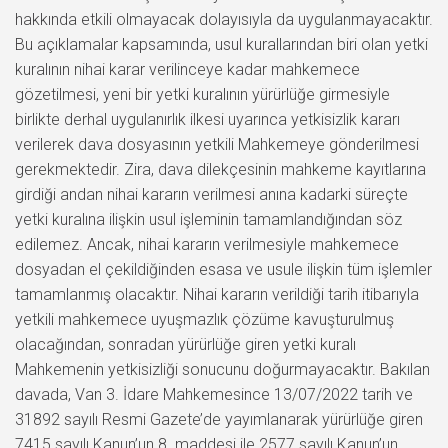
hakkında etkili olmayacak dolayısıyla da uygulanmayacaktır.
Bu açıklamalar kapsamında, usul kurallarından biri olan yetki
kuralının nihai karar verilinceye kadar mahkemece
gözetilmesi, yeni bir yetki kuralının yürürlüğe girmesiyle
birlikte derhal uygulanırlık ilkesi uyarınca yetkisizlik kararı
verilerek dava dosyasının yetkili Mahkemeye gönderilmesi
gerekmektedir. Zira, dava dilekçesinin mahkeme kayıtlarına
girdiği andan nihai kararın verilmesi anına kadarki süreçte
yetki kuralına ilişkin usul işleminin tamamlandığından söz
edilemez. Ancak, nihai kararın verilmesiyle mahkemece
dosyadan el çekildiğinden esasa ve usule ilişkin tüm işlemler
tamamlanmış olacaktır. Nihai kararın verildiği tarih itibarıyla
yetkili mahkemece uyuşmazlık çözüme kavuşturulmuş
olacağından, sonradan yürürlüğe giren yetki kuralı
Mahkemenin yetkisizliği sonucunu doğurmayacaktır. Bakılan
davada, Van 3. İdare Mahkemesince 13/07/2022 tarih ve
31892 sayılı Resmi Gazete’de yayımlanarak yürürlüğe giren
7415 sayılı Kanun’un 8. maddesi ile 2577 sayılı Kanun’un