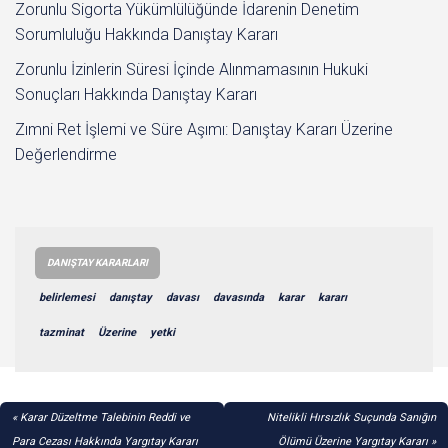
Zorunlu Sigorta Yükümlülüğünde İdarenin Denetim
Sorumluluğu Hakkında Danıştay Kararı
Zorunlu İzinlerin Süresi İçinde Alınmamasının Hukuki
Sonuçları Hakkında Danıştay Kararı
Zımni Ret İşlemi ve Süre Aşımı: Danıştay Kararı Üzerine
Değerlendirme
DANIŞTAY KARARLARI
belirlemesi
danıştay
davası
davasında
karar
kararı
tazminat
Üzerine
yetki
YAZI
Karar Düzeltme Talebinin Reddi ve
Nitelikli Hırsızlık Suçunda Sanığın
GEZINMESI
Para Cezası Hakkında Yargıtay Kararı
Ölümü Üzerine Yargıtay Kararı