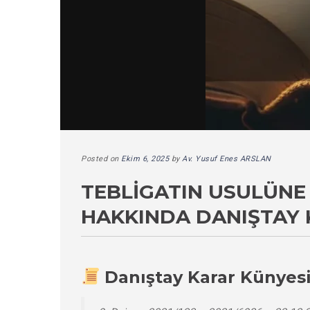
Posted on
Ekim 6, 2025
by
Av. Yusuf Enes ARSLAN
TEBLIGATIN USULÜNE
HAKKINDA DANIŞTAY 
Danıştay Karar Künyes