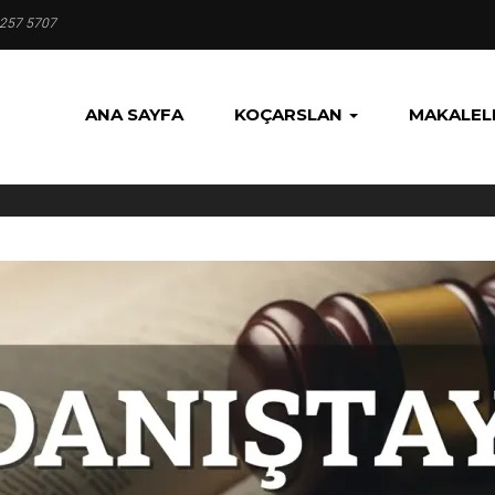
 257 5707
ANA SAYFA
KOÇARSLAN
MAKALEL