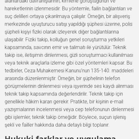
alanlardaki davranışlarının, kimlerle görüştüğünün ve
hareketlerinin izlenmesidir. Bu yöntemle, failin bağlantıları ve
suç delilleri ortaya çıkarılmaya çalışılır. Örneğin, bir alışveriş
merkezinde uyuşturucu satışı yapıldığı şüphesi üzerine, polis
şüpheli kişiyi fiziki olarak izleyerek diğer bağlantılarına
ulaşabilir. Fiziki takip, kolluğun genel soruşturma yetkileri
kapsamında, savcının emir ve talimatı ile yürütülür. Teknik
takip ise, iletişimin dinlenmesi, gizli soruşturmacı kullanılması
veya teknik araçlarla izleme gibi özel yöntemleri kapsar. Bu
tedbirler, Ceza Muhakemesi Kanunu’nun 135-140. maddeleri
arasında düzenlenmiştir. Örneğin, bir şüphelinin telefon
görüşmelerinin dinlenmesi veya işyerinde ses kaydı alınması
teknik takip kapsamında değerlendirilir. Teknik takip için
genellikle hâkim kararı gerekir. Pratikte, bir kişinin e-mail
yazışmalarının incelenmesi veya cep telefonunun dinlenmesi
gibi işlemler, teknik takip örneğidir. Böylece, suçun işleniş
şekli ve failler hakkında daha detaylı bilgi toplanır.
Hukuki farklar ve uygulama