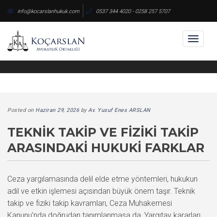
Skip
info@kocarslanhukuk.com
0537 344 4020 - 0258 257 5707
to
content
Toggl
naviga
Posted on
Haziran 29, 2026
by
Av. Yusuf Enes ARSLAN
TEKNIK TAKIP VE FIZIKI TAKIP
ARASINDAKI HUKUKI FARKLAR
Ceza yargılamasında delil elde etme yöntemleri, hukukun
adil ve etkin işlemesi açısından büyük önem taşır. Teknik
takip ve fiziki takip kavramları, Ceza Muhakemesi
Kanunu’nda doğrudan tanımlanmasa da, Yargıtay kararları