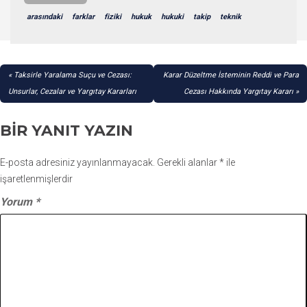
arasındaki
farklar
fiziki
hukuk
hukuki
takip
teknik
YAZI
Taksirle Yaralama Suçu ve Cezası:
Karar Düzeltme İsteminin Reddi ve Para
GEZINMESI
Unsurlar, Cezalar ve Yargıtay Kararları
Cezası Hakkında Yargıtay Kararı
BIR YANIT YAZIN
E-posta adresiniz yayınlanmayacak.
Gerekli alanlar
*
ile
işaretlenmişlerdir
Yorum
*