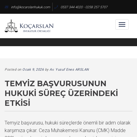
Skip
info@kocarslanhukuk.com
0537 344 4020 - 0258 257 5707
to
content
Toggl
naviga
Posted on
Ocak 9, 2026
by
Av. Yusuf Enes ARSLAN
TEMYIZ BAŞVURUSUNUN
HUKUKI SÜREÇ ÜZERINDEKI
ETKISI
Temyiz başvurusu, hukuki süreçlerde önemli bir adım olarak
karşımıza çıkar. Ceza Muhakemesi Kanunu (CMK) Madde