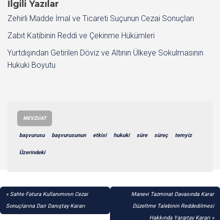
İlgili Yazılar
Zehirli Madde İmal ve Ticareti Suçunun Cezai Sonuçları
Zabıt Katibinin Reddi ve Çekinme Hükümleri
Yurtdışından Getirilen Döviz ve Altının Ülkeye Sokulmasının
Hukuki Boyutu
MEVZUAT
başvurusu
başvurusunun
etkisi
hukuki
süre
süreç
temyiz
Üzerindeki
YAZI
Sahte Fatura Kullanımının Cezai
Manevi Tazminat Davasında Karar
GEZINMESI
Sonuçlarına Dair Danıştay Kararı
Düzeltme Talebinin Reddedilmesi
Hakkında Yargıtay Kararı