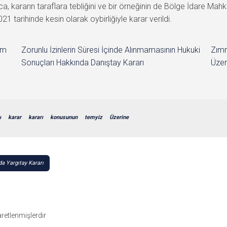
, kararın taraflara tebliğini ve bir örneğinin de Bölge İdare Ma
arihinde kesin olarak oybirliğiyle karar verildi.
im
Zorunlu İzinlerin Süresi İçinde Alınmamasının Hukuki
Zımn
Sonuçları Hakkında Danıştay Kararı
Üzer
ı
karar
kararı
konusunun
temyiz
Üzerine
da Yargıtay Kararı
şaretlenmişlerdir