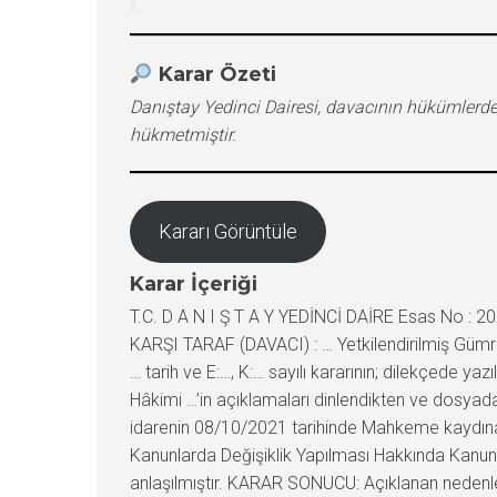
Karar Özeti
Danıştay Yedinci Dairesi, davacının hükümler
hükmetmiştir.
Kararı Görüntüle
Karar İçeriği
T.C. D A N I Ş T A Y YEDİNCİ DAİRE Esas No : 
KARŞI TARAF (DAVACI) : … Yetkilendirilmiş Gümr
… tarih ve E:…, K:… sayılı kararının; dilekçede y
Hâkimi …’in açıklamaları dinlendikten ve dosya
idarenin 08/10/2021 tarihinde Mahkeme kaydına a
Kanunlarda Değişiklik Yapılması Hakkında Kanun
anlaşılmıştır. KARAR SONUCU: Açıklanan neden