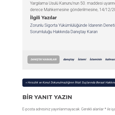
Yargılama Usulü Kanunu’nun 50. maddesi uyarınca
derece Mahkemesine gönderilmesine, 14/12/2021 t
İlgili Yazılar
Zorunlu Sigorta Yükümlülüğünde İdarenin Denet
Sorumluluğu Hakkında Danıştay Kararı
danıştay
İstemi
İsteminin
kalmas
DANIŞTAY KARARLARI
YAZI
Hırsızlık ve Konut Dokunulmazlığının İhlali Suçlarında Beraat Hakkın
GEZINMESI
BIR YANIT YAZIN
E-posta adresiniz yayınlanmayacak.
Gerekli alanlar
*
ile i