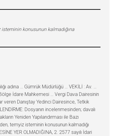
iz isteminin konusunun kalmadığına
ığı adına … Gümrük Müdürlüğü … VEKİLİ : Av. …
 Bölge İdare Mahkemesi … Vergi Dava Dairesinin
ar veren Danıştay Yedinci Dairesince, Tetkik
ERLENDİRME: Dosyanın incelenmesinden; davalı
kların Yeniden Yapılandırması ile Bazı
nden, temyiz isteminin konusunun kalmadığı
ESİNE YER OLMADIĞINA, 2. 2577 sayılı İdari