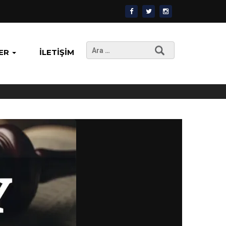
Arama:
ER
İLETIŞIM