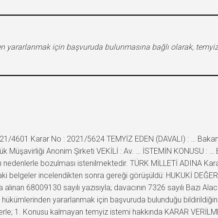
den yararlanmak için başvuruda bulunmasına bağlı olarak, temy
2021/4601 Karar No : 2021/5624 TEMYİZ EDEN (DAVALI) : … Bakanl
ük Müşavirliği Anonim Şirketi VEKİLİ : Av. … İSTEMİN KONUSU : …
azılı nedenlerle bozulması istenilmektedir. TÜRK MİLLETİ ADINA Kar
daki belgeler incelendikten sonra gereği görüşüldü: HUKUKİ DEĞ
lınan 68009130 sayılı yazısıyla; davacının 7326 sayılı Bazı Alaca
 hükümlerinden yararlanmak için başvuruda bulunduğu bildirildiği
lerle; 1. Konusu kalmayan temyiz istemi hakkında KARAR VERİLM