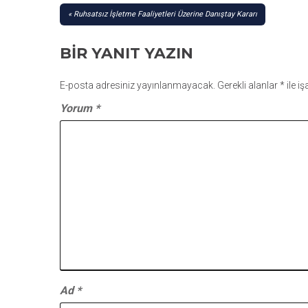
YAZI
Ruhsatsız İşletme Faaliyetleri Üzerine Danıştay Kararı
GEZINMESI
BIR YANIT YAZIN
E-posta adresiniz yayınlanmayacak.
Gerekli alanlar
*
ile i
Yorum
*
Ad
*