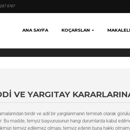
 257 5707
ANA SAYFA
KOÇARSLAN
MAKALEL
DDI VE YARGITAY KARARLARIN
amalarından biridir ve adil bir yargılanmanın teminatı olarak g
içerir. Bu madde, temyiz başvurusunun hangi durumlarda kabul edilm
kmün temyiz edilemez olması, temyiz edenin buna hakkı olmamas