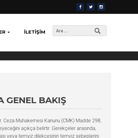
Arama:
ER
İLETIŞIM
A GENEL BAKIŞ
örülür. Ceza Muhakemesi Kanunu (CMK) Madde 298,
eyeceğini açıkça belirtir. Gerekçeler arasında,
ı veya temyiz dilekçesinin temyiz sebeplerini