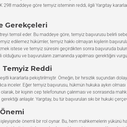
K 298 maddeye göre temyiz isteminin reddi, ilgili Yargıtay kararla
e Gerekçeleri
reyi temsil eder. Bu maddeye göre, temyiz başvurusu belirli sebep
temyiz edilemez hükümler, temyiz hakkı olmayan kişilerin başvurul
z etmek istese ve temyiz süresini geçirdikten sonra başvuruda bulun
li olduğunu ve başvuruların zamanında yapılması gerektiğini vurgu
da Temyiz Reddi
şitli kararlarla pekiştirilmiştir. Örneğin, bir hırsızlık suçundan dol
ıca inceler. Eğer temyiz başvurusu, hükmün hukuka aykırı olması
k olarak, bir kişinin cep telefonunun çalınması ve sonrasında mahk
rektiği anlaşılır. Yargıtay, bu tür başvuruları sıkı bir hukuki çerç
e Önemi
n işleyişinde önemli bir rol oynar. Bu, hem mahkemelerin yükünü h