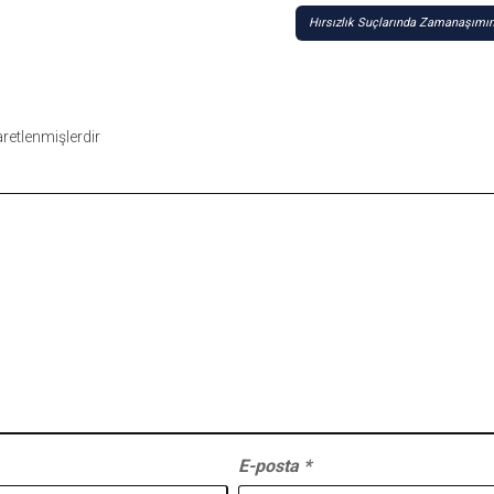
Hırsızlık Suçlarında Zamanaşımın
şaretlenmişlerdir
E-posta
*