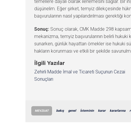
temellere dayalı olarak ilerlemesini sağlar. Bir
düşünelim. Eğer şirket, temyiz dilekçesinde hük
başvurularının nasıl yapılandırılması gerektiği k
Sonuç:
Sonuç olarak, CMK Madde 298 kapsamında t
mekanizma, temyiz başvurularının belirli hukuki kr
sunarken, günlük hayattan örnekler ise hukuki sür
hakların korunması ve etkili bir şekilde savunulma
İlgili Yazılar
Zehirli Madde İmal ve Ticareti Suçunun Cezai
Sonuçları
bakış
genel
İsteminin
karar
kararlarına
r
MEVZUAT