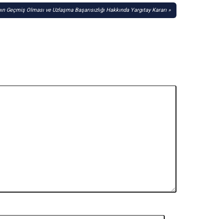
ın Geçmiş Olması ve Uzlaşma Başarısızlığı Hakkında Yargıtay Kararı