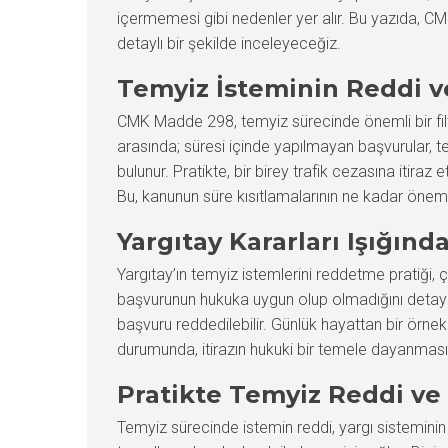
içermemesi gibi nedenler yer alır. Bu yazıda, CM
detaylı bir şekilde inceleyeceğiz.
Temyiz İsteminin Reddi v
CMK Madde 298, temyiz sürecinde önemli bir filt
arasında; süresi içinde yapılmayan başvurular, 
bulunur. Pratikte, bir birey trafik cezasına itira
Bu, kanunun süre kısıtlamalarının ne kadar önem
Yargıtay Kararları Işığın
Yargıtay’ın temyiz istemlerini reddetme pratiği, çe
başvurunun hukuka uygun olup olmadığını detayl
başvuru reddedilebilir. Günlük hayattan bir örne
durumunda, itirazın hukuki bir temele dayanması ge
Pratikte Temyiz Reddi v
Temyiz sürecinde istemin reddi, yargı sistemini