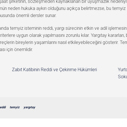
 inşaat şirketinin, sözleşmeden kaynaklanan bir uyuşmazlık nedeniy
mün neden hukuka aykırı olduğunu açıkça belirtmezse, bu temyiz 
onusunda önemli dersler sunar.
emyiz isteminin reddi, yargı sürecinin etkin ve adil işlemesini 
iterlere uygun olarak yapılmasını zorunlu kılar. Yargıtay kararları, 
eçlerin bireylerin yaşamlarını nasıl etkileyebileceğini gösterir. T
sı için önemlidir.
Zabıt Katibinin Reddi ve Çekinme Hükümleri
Yurt
Soku
eddi
temyiz
yargıtay