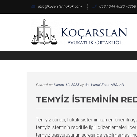
Skip
info@kocarslanhukuk.com
0537 344 4020 - 0258
to
content
Posted on
Kasım 12, 2025
by
Av. Yusuf Enes ARSLAN
TEMYIZ İSTEMININ RE
Temyiz süreci, hukuk sistemimizin en önemli aş
temyiz isteminin reddi ile ilgili düzenlemeleri 
temyiz başvurusunun süresinde yapılmaması, hü