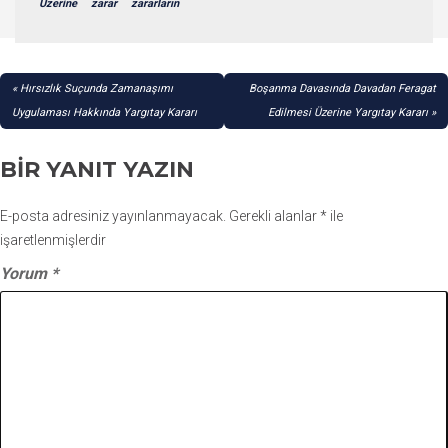
Üzerine
zarar
zararların
YAZI
Hırsızlık Suçunda Zamanaşımı
Boşanma Davasında Davadan Feragat
GEZINMESI
Uygulaması Hakkında Yargıtay Kararı
Edilmesi Üzerine Yargıtay Kararı
BIR YANIT YAZIN
E-posta adresiniz yayınlanmayacak.
Gerekli alanlar
*
ile
işaretlenmişlerdir
Yorum
*