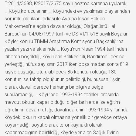
E:2014/3698, K:2017/2675 sayılı bozma kararına uyularak,
… Köyü korucularının … Köyü’ndeki ev yakılması olaylarından
sorumlu oldukları iddiası ile Avrupa İnsan Hakları
Mahkemesi’ne açılan davalar olduğu, Olağanüstü Hal
Bürosu’nun 04/08/1997 tarih ve DS.VI/1-518 sayılı Boşalan
Köyler konulu TBMM Araştırma Komisyonu Başkanlığı’na
yazılan yazı ve eklerinde … Köyü’nün Nisan 1994 tarihinden
itibaren boşaldığı, köylülerin Balıkesir ili, Bandırma ilçesine
yerleştiği, nüfus sayısının 2017 iken boşalmadan sonra 819
kişiye düştüğü, oturulabilecek 85 konutun olduğu, 130
konutun ise tahrip olduğunun belirtildiği, bu hususa ilişkin
olarak davalı idarece herhangi bir bilgi ve belge
sunulamadığı, … Köyü’nde 1993-1994 tarihleri arasında
mevcut okulun kapalı olduğu, diğer tarihlerde ise eğitim-
öğretimin devam ettiği, davalı idarenin 1993-1994 yıllarında
köydeki okulun kapalı olmasına yönelik bir gerekçe ortaya
koyamadığı, soyut olarak terör kaynaklı olarak
kapanmadığının belirtildiği, köyde yer alan Sağlık Evinin