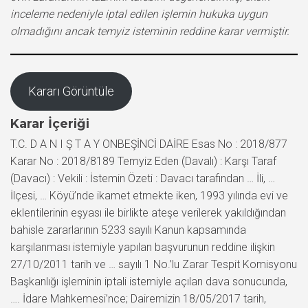
inceleme nedeniyle iptal edilen işlemin hukuka uygun
olmadığını ancak temyiz isteminin reddine karar vermiştir.
Kararı Görüntüle
Karar İçeriği
T.C. D A N I Ş T A Y ONBEŞİNCİ DAİRE Esas No : 2018/877
Karar No : 2018/8189 Temyiz Eden (Davalı) : Karşı Taraf
(Davacı) : Vekili : İstemin Özeti : Davacı tarafından … İli, …
İlçesi, … Köyü’nde ikamet etmekte iken, 1993 yılında evi ve
eklentilerinin eşyası ile birlikte ateşe verilerek yakıldığından
bahisle zararlarının 5233 sayılı Kanun kapsamında
karşılanması istemiyle yapılan başvurunun reddine ilişkin
27/10/2011 tarih ve … sayılı 1 No.’lu Zarar Tespit Komisyonu
Başkanlığı işleminin iptali istemiyle açılan dava sonucunda,
…. İdare Mahkemesi’nce; Dairemizin 18/05/2017 tarih,