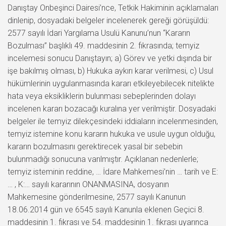
Danıştay Onbeşinci Dairesi’nce, Tetkik Hakiminin açıklamaları
dinlenip, dosyadaki belgeler incelenerek gereği görüşüldü:
2577 sayılı İdari Yargılama Usulü Kanunu’nun “Kararın
Bozulması” başlıklı 49. maddesinin 2. fıkrasında; temyiz
incelemesi sonucu Danıştayın; a) Görev ve yetki dışında bir
işe bakılmış olması, b) Hukuka aykırı karar verilmesi, c) Usul
hükümlerinin uygulanmasında kararı etkileyebilecek nitelikte
hata veya eksikliklerin bulunması sebeplerinden dolayı
incelenen kararı bozacağı kuralına yer verilmiştir. Dosyadaki
belgeler ile temyiz dilekçesindeki iddiaların incelenmesinden,
temyiz istemine konu kararın hukuka ve usule uygun olduğu,
kararın bozulmasını gerektirecek yasal bir sebebin
bulunmadığı sonucuna varılmıştır. Açıklanan nedenlerle;
temyiz isteminin reddine, … İdare Mahkemesi’nin … tarih ve E:
… , K:… sayılı kararının ONANMASINA, dosyanın
Mahkemesine gönderilmesine, 2577 sayılı Kanunun
18.06.2014 gün ve 6545 sayılı Kanunla eklenen Geçici 8.
maddesinin 1. fıkrası ve 54. maddesinin 1. fıkrası uyarınca