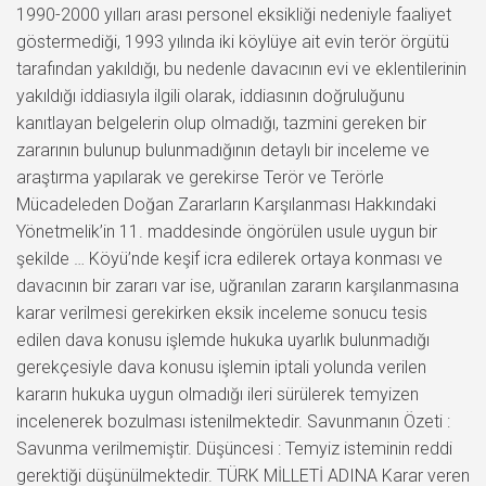
1990-2000 yılları arası personel eksikliği nedeniyle faaliyet
göstermediği, 1993 yılında iki köylüye ait evin terör örgütü
tarafından yakıldığı, bu nedenle davacının evi ve eklentilerinin
yakıldığı iddiasıyla ilgili olarak, iddiasının doğruluğunu
kanıtlayan belgelerin olup olmadığı, tazmini gereken bir
zararının bulunup bulunmadığının detaylı bir inceleme ve
araştırma yapılarak ve gerekirse Terör ve Terörle
Mücadeleden Doğan Zararların Karşılanması Hakkındaki
Yönetmelik’in 11. maddesinde öngörülen usule uygun bir
şekilde … Köyü’nde keşif icra edilerek ortaya konması ve
davacının bir zararı var ise, uğranılan zararın karşılanmasına
karar verilmesi gerekirken eksik inceleme sonucu tesis
edilen dava konusu işlemde hukuka uyarlık bulunmadığı
gerekçesiyle dava konusu işlemin iptali yolunda verilen
kararın hukuka uygun olmadığı ileri sürülerek temyizen
incelenerek bozulması istenilmektedir. Savunmanın Özeti :
Savunma verilmemiştir. Düşüncesi : Temyiz isteminin reddi
gerektiği düşünülmektedir. TÜRK MİLLETİ ADINA Karar veren