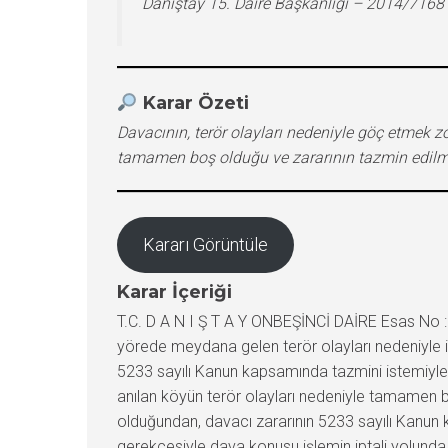
Danıştay 15. Daire Başkanlığı – 2014/716
Karar Özeti
Davacının, terör olayları nedeniyle göç etmek z
tamamen boş olduğu ve zararının tazmin edilmes
Kararı Görüntüle
Karar İçeriği
T.C. D A N I Ş T A Y ONBEŞİNCİ DAİRE Esas No : 
yörede meydana gelen terör olayları nedeniyle ika
5233 sayılı Kanun kapsamında tazmini istemiyle 
anılan köyün terör olayları nedeniyle tamamen bo
olduğundan, davacı zararının 5233 sayılı Kanun
gerekçesiyle dava konusu işlemin iptali yolunda 