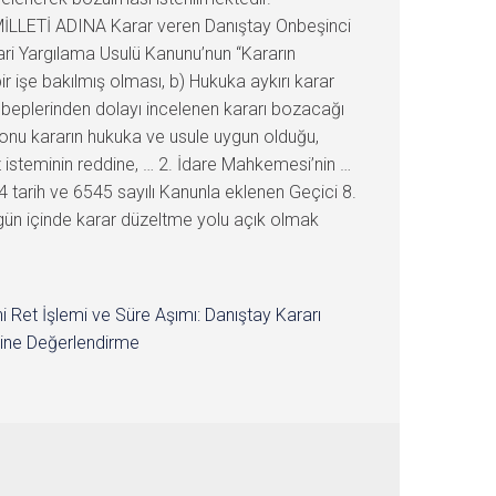
 MİLLETİ ADINA Karar veren Danıştay Onbeşinci
dari Yargılama Usulü Kanunu’nun “Kararın
r işe bakılmış olması, b) Hukuka aykırı karar
sebeplerinden dolayı incelenen kararı bozacağı
 konu kararın hukuka ve usule uygun olduğu,
 isteminin reddine, … 2. İdare Mahkemesi’nin …
tarih ve 6545 sayılı Kanunla eklenen Geçici 8.
ş gün içinde karar düzeltme yolu açık olmak
i Ret İşlemi ve Süre Aşımı: Danıştay Kararı
ine Değerlendirme