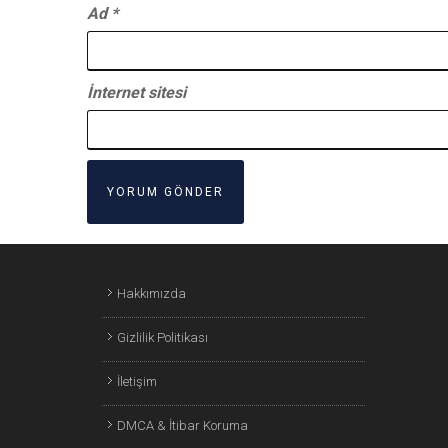
Ad
*
İnternet sitesi
Hakkımızda
Gizlilik Politikası
İletişim
DMCA & İtibar Koruma