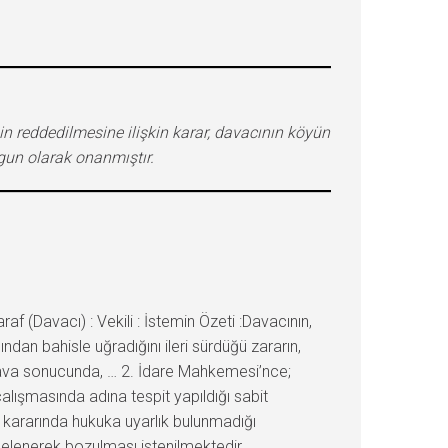
in reddedilmesine ilişkin karar, davacının köyün
gun olarak onanmıştır.
 (Davacı) : Vekili : İstemin Özeti :Davacının,
dan bahisle uğradığını ileri sürdüğü zararın,
n dava sonucunda, … 2. İdare Mahkemesi’nce;
alışmasında adına tespit yapıldığı sabit
 kararında hukuka uyarlık bulunmadığı
celenerek bozulması istenilmektedir.