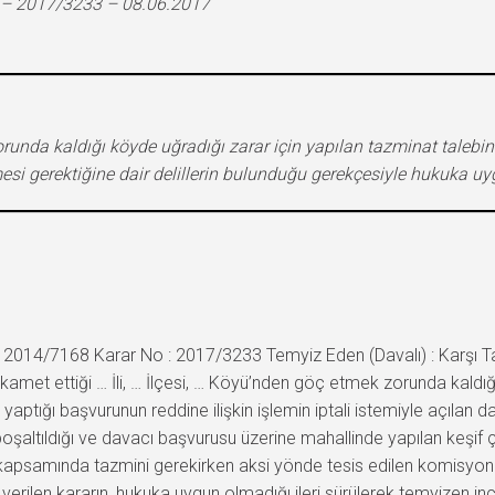
8 – 2017/3233 – 08.06.2017
orunda kaldığı köyde uğradığı zarar için yapılan tazminat talebin
i gerektiğine dair delillerin bulunduğu gerekçesiyle hukuka uy
2014/7168 Karar No : 2017/3233 Temyiz Eden (Davalı) : Karşı Taraf
met ettiği … İli, … İlçesi, … Köyü’nden göç etmek zorunda kaldığın
yaptığı başvurunun reddine ilişkin işlemin iptali istemiyle açıla
şaltıldığı ve davacı başvurusu üzerine mahallinde yapılan keşif ç
 kapsamında tazmini gerekirken aksi yönde tesis edilen komisyon
verilen kararın, hukuka uygun olmadığı ileri sürülerek temyizen in