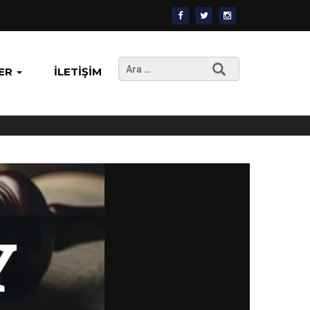
Arama:
ER
İLETIŞIM