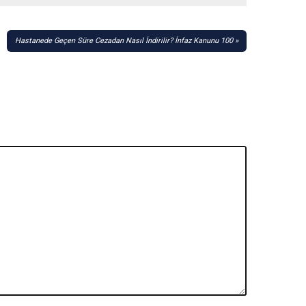
Hastanede Geçen Süre Cezadan Nasıl İndirilir? İnfaz Kanunu 100