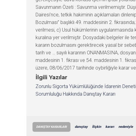
Savunmanın Özeti : Savunma verilmemiştir. Düşü
Dairesi’nce, tetkik hakiminin açıklamaları dinlen
Bozulması” başlıklı 49. maddesinin 2. fıkrasında
verilmesi, c) Usul hükümlerinin uygulanmasında k
kuralına yer verilmiştir. Dosyadaki belgeler ile
kararın bozulmasını gerektirecek yasal bir sebeb
tarih ve … sayılı kararının ONANMASINA, dosyan
maddesinin 1. fıkrası ve 54. maddesinin 1. fıkras
üzere, 08/06/2017 tarihinde oybirliğiyle karar ver
İlgili Yazılar
Zorunlu Sigorta Yükümlülüğünde İdarenin Denet
Sorumluluğu Hakkında Danıştay Kararı
danıştay
İlişkin
kararı
nedeniyle
DANIŞTAY KARARLARI