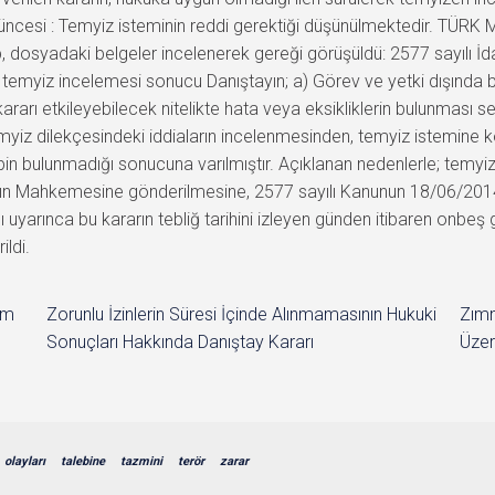
ncesi : Temyiz isteminin reddi gerektiği düşünülmektedir. TÜRK
ip, dosyadaki belgeler incelenerek gereği görüşüldü: 2577 sayılı İ
; temyiz incelemesi sonucu Danıştayın; a) Görev ve yetki dışında bi
ararı etkileyebilecek nitelikte hata veya eksikliklerin bulunması 
 temyiz dilekçesindeki iddiaların incelenmesinden, temyiz istemine
in bulunmadığı sonucuna varılmıştır. Açıklanan nedenlerle; temyiz
ın Mahkemesine gönderilmesine, 2577 sayılı Kanunun 18/06/2014 
ı uyarınca bu kararın tebliğ tarihini izleyen günden itibaren onbe
ildi.
im
Zorunlu İzinlerin Süresi İçinde Alınmamasının Hukuki
Zımn
Sonuçları Hakkında Danıştay Kararı
Üzer
olayları
talebine
tazmini
terör
zarar