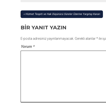
YAZI
Hizmet Tespiti ve Hak Düşürücü Süreler Üzerine Yargıtay Kararı
GEZINMESI
BIR YANIT YAZIN
E-posta adresiniz yayınlanmayacak.
Gerekli alanlar
*
ile i
Yorum
*