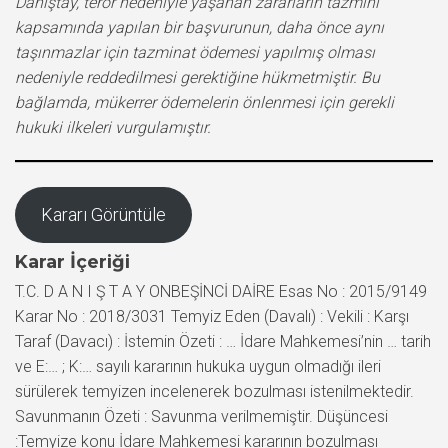
Danıştay, terör nedeniyle yaşanan zararların tazmini
kapsamında yapılan bir başvurunun, daha önce aynı
taşınmazlar için tazminat ödemesi yapılmış olması
nedeniyle reddedilmesi gerektiğine hükmetmiştir. Bu
bağlamda, mükerrer ödemelerin önlenmesi için gerekli
hukuki ilkeleri vurgulamıştır.
Kararı Görüntüle
Karar İçeriği
T.C. D A N I Ş T A Y ONBEŞİNCİ DAİRE Esas No : 2015/9149
Karar No : 2018/3031 Temyiz Eden (Davalı) : Vekili : Karşı
Taraf (Davacı) : İstemin Özeti : … İdare Mahkemesi’nin … tarih
ve E:… ; K:… sayılı kararının hukuka uygun olmadığı ileri
sürülerek temyizen incelenerek bozulması istenilmektedir.
Savunmanın Özeti : Savunma verilmemiştir. Düşüncesi
:Temyize konu İdare Mahkemesi kararının bozulması