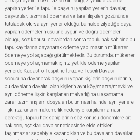
bilirkişi heyetinin de itirazları olmadığı, zilyetlikle ödeme
yapılan yerler ile tapu ile başvuru yapılan yerlerin davalar,
başvurular, tazminat ödemesi ve taraf ilişkileri gözününde
tutulacak olursa aynı yerler olduğu; bu halde zilyetliğe dayalı
yapılan ödemelerin usulüne uygun ve doğru ödemeler
olduğu, söz konusu davalardan sonra tapulu hak sahibine bu
tapu kayıtlarına dayanarak ödeme yapılmasının mükerrer
ödemeye yol açacağı görülmektedir. Bu durumda; mükerrer
ödemeye yol açmamak için zilyetlikle ödeme yapılan
yerlerde Kadastro Tespitine İtiraz ve Tescili Davası
sonucuna dayanarak başvuru yapan kişilerin başvurularının,
bu davaların davalısı olan kişilerin aynı köy/mezra/mevki ve
aynı döneme ilişkin karşılanan malvarlığına ulaşamama
zarar tazmini işlem dosyaları bulunması halinde; aynı yerlere
ilişkin zararların mükerrerlik nedeniyle karşılanmaması
gerektiği, tapulu hak sahiplerinin söz konusu dönemlere ait
haklarını, açtıkları davalar neticesinde elde ettikleri
taşınmazlar sebebiyle kazandıkları ve bu davaların davalıları