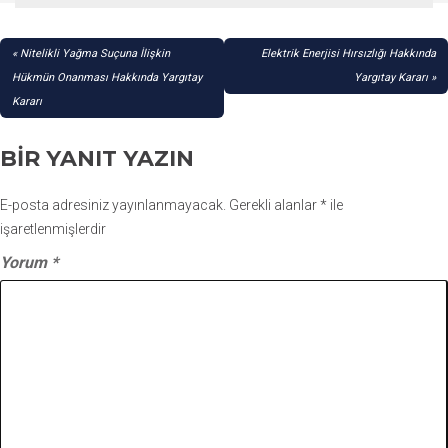
YAZI
Nitelikli Yağma Suçuna İlişkin
Elektrik Enerjisi Hırsızlığı Hakkında
GEZINMESI
Hükmün Onanması Hakkında Yargıtay
Yargıtay Kararı
Kararı
BIR YANIT YAZIN
E-posta adresiniz yayınlanmayacak.
Gerekli alanlar
*
ile
işaretlenmişlerdir
Yorum
*