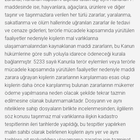
maddesinde ise; hayvanlara, ağaçlara, ürünlere ve diğer
taşınır ve taşınmazlara verilen her türlü zararlar; yaralanma,
sakatlanma ve ölüm hallerinde uğranılan zararlar ile tedavi
ve cenaze giderleri; terörle mücadele kapsamında yürütülen
faaliyetler nedeniyle kişilerin mal varlıklarına
ulaşamamalarından kaynaklanan maddi zararların, bu Kanun
hükümlerine göre sulh yoluyla idarece ödeneceği kurala
bağlanmıştır. 5233 sayılı Kanunla terör eylemleri veya terörle
mücadele kapsamında yürütülen faaliyetler nedeniyle maddi
zarara uğrayan kişilerin zararlarının karşılanması esas olup
kişilerin daha önce karşılanmış bulunan zararlarının mükerrer
ödeme yapılmasına neden olacak şekilde tekrar tazmin
edilmesine olanak bulunmamaktadır. Dosyanın ve aynı
niteliklere sahip dosyaların birlikte incelenmesinden; ilgililerin
söz konusu taşınmaz mal varlıklarına ilişkin kadastro
tespitlerinin ileri tarihlerde yapıldığı, bu tespitler yapılırken
malın sahibi olarak belirlenen kişilerin aynı yer ve aynı
tarihlere ait malvarlığına ulaşamama zararları için tazminat