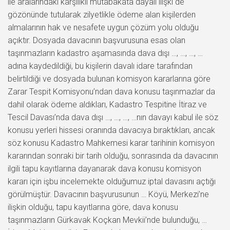
ile aralarındaki karşılıklı mutabakata dayalı ilişki de
gözönünde tutularak zilyetlikle ödeme alan kişilerden
almalarının hak ve nesafete uygun çözüm yolu olduğu
açıktır. Dosyada davacının başvurusuna esas olan
taşınmazların kadastro aşamasında dava dışı …, …, …, …
adına kaydedildiği, bu kişilerin davalı idare tarafından
belirtildiği ve dosyada bulunan komisyon kararlarına göre
Zarar Tespit Komisyonu’ndan dava konusu taşınmazlar da
dahil olarak ödeme aldıkları, Kadastro Tespitine İtiraz ve
Tescil Davası’nda dava dışı …, …, …, …nın davayı kabul ile söz
konusu yerleri hissesi oranında davacıya bıraktıkları, ancak
söz konusu Kadastro Mahkemesi karar tarihinin komisyon
kararından sonraki bir tarih olduğu, sonrasında da davacının
ilgili tapu kayıtlarına dayanarak dava konusu komisyon
kararı için işbu incelemekte olduğumuz iptal davasını açtığı
görülmüştür. Davacının başvurusunun … Köyü, Merkezi’ne
ilişkin olduğu, tapu kayıtlarına göre, dava konusu
taşınmazların Gürkavak Koçkan Mevkii’nde bulunduğu, …