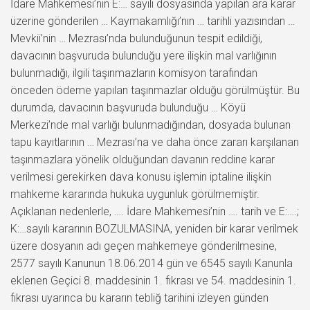
İdare Mahkemesi’nin E:… sayılı dosyasında yapılan ara karar
üzerine gönderilen … Kaymakamlığı’nın … tarihli yazısından …
Mevkii’nin … Mezrası’nda bulunduğunun tespit edildiği,
davacının başvuruda bulunduğu yere ilişkin mal varlığının
bulunmadığı, ilgili taşınmazların komisyon tarafından
önceden ödeme yapılan taşınmazlar olduğu görülmüştür. Bu
durumda, davacının başvuruda bulunduğu … Köyü
Merkezi’nde mal varlığı bulunmadığından, dosyada bulunan
tapu kayıtlarının … Mezrası’na ve daha önce zararı karşılanan
taşınmazlara yönelik olduğundan davanın reddine karar
verilmesi gerekirken dava konusu işlemin iptaline ilişkin
mahkeme kararında hukuka uygunluk görülmemiştir.
Açıklanan nedenlerle, …. İdare Mahkemesi’nin …. tarih ve E:….;
K:…sayılı kararının BOZULMASINA, yeniden bir karar verilmek
üzere dosyanın adı geçen mahkemeye gönderilmesine,
2577 sayılı Kanunun 18.06.2014 gün ve 6545 sayılı Kanunla
eklenen Geçici 8. maddesinin 1. fıkrası ve 54. maddesinin 1.
fıkrası uyarınca bu kararın tebliğ tarihini izleyen günden