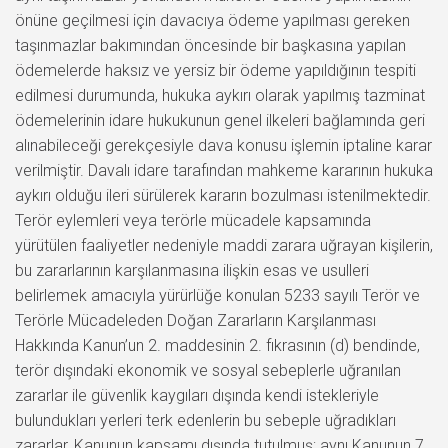
önüne geçilmesi için davacıya ödeme yapılması gereken
taşınmazlar bakımından öncesinde bir başkasına yapılan
ödemelerde haksız ve yersiz bir ödeme yapıldığının tespiti
edilmesi durumunda, hukuka aykırı olarak yapılmış tazminat
ödemelerinin idare hukukunun genel ilkeleri bağlamında geri
alınabileceği gerekçesiyle dava konusu işlemin iptaline karar
verilmiştir. Davalı idare tarafından mahkeme kararının hukuka
aykırı olduğu ileri sürülerek kararın bozulması istenilmektedir.
Terör eylemleri veya terörle mücadele kapsamında
yürütülen faaliyetler nedeniyle maddi zarara uğrayan kişilerin,
bu zararlarının karşılanmasına ilişkin esas ve usulleri
belirlemek amacıyla yürürlüğe konulan 5233 sayılı Terör ve
Terörle Mücadeleden Doğan Zararların Karşılanması
Hakkında Kanun’un 2. maddesinin 2. fıkrasının (d) bendinde,
terör dışındaki ekonomik ve sosyal sebeplerle uğranılan
zararlar ile güvenlik kaygıları dışında kendi istekleriyle
bulundukları yerleri terk edenlerin bu sebeple uğradıkları
zararlar, Kanunun kapsamı dışında tutulmuş; aynı Kanunun 7.