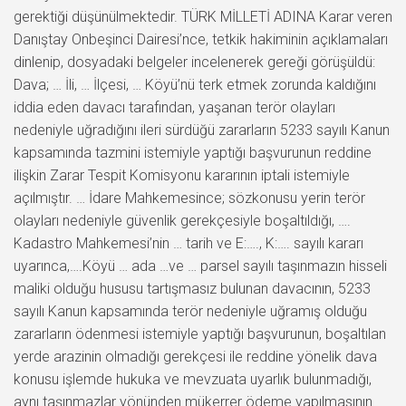
gerektiği düşünülmektedir. TÜRK MİLLETİ ADINA Karar veren
Danıştay Onbeşinci Dairesi’nce, tetkik hakiminin açıklamaları
dinlenip, dosyadaki belgeler incelenerek gereği görüşüldü:
Dava; … İli, … İlçesi, … Köyü’nü terk etmek zorunda kaldığını
iddia eden davacı tarafından, yaşanan terör olayları
nedeniyle uğradığını ileri sürdüğü zararların 5233 sayılı Kanun
kapsamında tazmini istemiyle yaptığı başvurunun reddine
ilişkin Zarar Tespit Komisyonu kararının iptali istemiyle
açılmıştır. … İdare Mahkemesince; sözkonusu yerin terör
olayları nedeniyle güvenlik gerekçesiyle boşaltıldığı, ….
Kadastro Mahkemesi’nin … tarih ve E:…., K:…. sayılı kararı
uyarınca,….Köyü … ada …ve … parsel sayılı taşınmazın hisseli
maliki olduğu hususu tartışmasız bulunan davacının, 5233
sayılı Kanun kapsamında terör nedeniyle uğramış olduğu
zararların ödenmesi istemiyle yaptığı başvurunun, boşaltılan
yerde arazinin olmadığı gerekçesi ile reddine yönelik dava
konusu işlemde hukuka ve mevzuata uyarlık bulunmadığı,
aynı taşınmazlar yönünden mükerrer ödeme yapılmasının