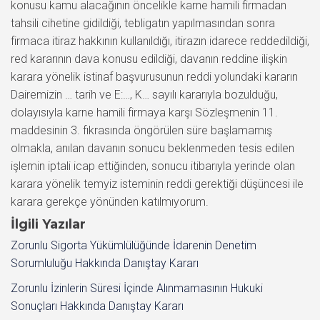
konusu kamu alacağının öncelikle karne hamili firmadan
tahsili cihetine gidildiği, tebligatın yapılmasından sonra
firmaca itiraz hakkının kullanıldığı, itirazın idarece reddedildiği,
red kararının dava konusu edildiği, davanın reddine ilişkin
karara yönelik istinaf başvurusunun reddi yolundaki kararın
Dairemizin … tarih ve E:…, K… sayılı kararıyla bozulduğu,
dolayısıyla karne hamili firmaya karşı Sözleşmenin 11.
maddesinin 3. fıkrasında öngörülen süre başlamamış
olmakla, anılan davanın sonucu beklenmeden tesis edilen
işlemin iptali icap ettiğinden, sonucu itibarıyla yerinde olan
karara yönelik temyiz isteminin reddi gerektiği düşüncesi ile
karara gerekçe yönünden katılmıyorum.
İlgili Yazılar
Zorunlu Sigorta Yükümlülüğünde İdarenin Denetim
Sorumluluğu Hakkında Danıştay Kararı
Zorunlu İzinlerin Süresi İçinde Alınmamasının Hukuki
Sonuçları Hakkında Danıştay Kararı