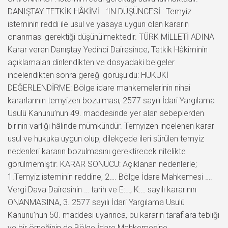
DANIŞTAY TETKİK HÂKİMİ …’IN DÜŞÜNCESİ : Temyiz
isteminin reddi ile usul ve yasaya uygun olan kararın
onanması gerektiği düşünülmektedir. TÜRK MİLLETİ ADINA
Karar veren Danıştay Yedinci Dairesince, Tetkik Hâkiminin
açıklamaları dinlendikten ve dosyadaki belgeler
incelendikten sonra gereği görüşüldü: HUKUKİ
DEĞERLENDİRME: Bölge idare mahkemelerinin nihai
kararlarının temyizen bozulması, 2577 sayılı İdari Yargılama
Usulü Kanunu’nun 49. maddesinde yer alan sebeplerden
birinin varlığı hâlinde mümkündür. Temyizen incelenen karar
usul ve hukuka uygun olup, dilekçede ileri sürülen temyiz
nedenleri kararın bozulmasını gerektirecek nitelikte
görülmemiştir. KARAR SONUCU: Açıklanan nedenlerle;
1.Temyiz isteminin reddine, 2…. Bölge İdare Mahkemesi ….
Vergi Dava Dairesinin … tarih ve E:…, K:… sayılı kararının
ONANMASINA, 3. 2577 sayılı İdari Yargılama Usulü
Kanunu’nun 50. maddesi uyarınca, bu kararın taraflara tebliği
ve bir örneğinin de Bölge İdare Mahkemesine