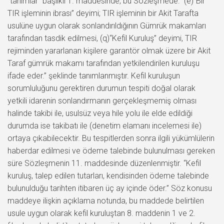
“tanımlar” başlıklı 1. maddesinde, bu Sözleşmede: “(e)“Bir
TIR işleminin ibrası” deyimi; TIR işleminin bir Akit Tarafta
usulüne uygun olarak sonlandırıldığının Gümrük makamları
tarafından tasdik edilmesi, (q)“Kefil Kuruluş” deyimi, TIR
rejiminden yararlanan kişilere garantör olmak üzere bir Akit
Taraf gümrük makamı tarafından yetkilendirilen kuruluşu
ifade eder.” şeklinde tanımlanmıştır. Kefil kuruluşun
sorumluluğunu gerektiren durumun tespiti doğal olarak
yetkili idarenin sonlandırmanın gerçekleşmemiş olması
halinde takibi ile, usulsüz veya hile yolu ile elde edildiği
durumda ise takibatı ile (denetim elamanı incelemesi ile)
ortaya çıkabilecektir. Bu tespitlerden sonra ilgili yükümlülerin
haberdar edilmesi ve ödeme talebinde bulunulması gereken
süre Sözleşmenin 11. maddesinde düzenlenmiştir. “Kefil
kuruluş, talep edilen tutarları, kendisinden ödeme talebinde
bulunulduğu tarihten itibaren üç ay içinde öder.” Söz konusu
maddeye ilişkin açıklama notunda, bu maddede belirtilen
usule uygun olarak kefil kuruluştan 8. maddenin 1 ve 2.