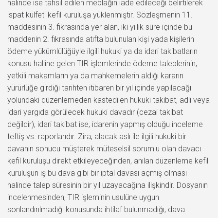
halinde ise tahsil edilen meblağın iade edileceği belirtilerek
ispat külfeti kefil kuruluşa yüklenmiştir. Sözleşmenin 11.
maddesinin 3. fıkrasında yer alan, iki yıllık süre içinde bu
maddenin 2. fıkrasında atıfta bulunulan kişi yada kişilerin
ödeme yükümlülüğüyle ilgili hukuki ya da idari takibatların
konusu halline gelen TIR işlemlerinde ödeme taleplerinin,
yetkili makamların ya da mahkemelerin aldığı kararın
yürürlüğe girdiği tarihten itibaren bir yıl içinde yapılacağı
yolundaki düzenlemeden kastedilen hukuki takibat, adli veya
idari yargıda görülecek hukuki davadır (cezai takibat
değildir), idari takibat ise, idarenin yapmış olduğu inceleme
teftiş vs. raporlarıdır. Zira, alacak aslı ile ilgili hukuki bir
davanın sonucu müşterek müteselsil sorumlu olan davacı
kefil kuruluşu direkt etkileyeceğinden, anılan düzenleme kefil
kuruluşun iş bu dava gibi bir iptal davası açmış olması
halinde talep süresinin bir yıl uzayacağına ilişkindir. Dosyanın
incelenmesinden, TIR işleminin usulüne uygun
sonlandırılmadığı konusunda ihtilaf bulunmadığı, dava