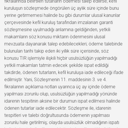
fıkralarında belirtilen tutarların ödemesi talep edilirse; kefil
kuruluşun sözleşmede öngörülen üç aylık süre içinde bunu
yerine getirmemesi halinde bu gibi durumlar ulusal kanunlar
çerçevesinde kefil kuruluş tarafından imzalanan garanti
sözleşmesine uyulmadığı anlamına geldiğinden, yetkili
makamların söz konusu miktarın ödenmesini ulusal
mevzuata dayanarak talep edebilecekleri; ödeme talebinde
bulunulan tarihi takip eden iki yıllık süre içerisinde, söz
konusu TIR işlemiyle ilişkili hiçbir usulsüzlüğün yapılmadığı
yetkili makamları tatmin edecek şekilde ispat edildiği
takdirde, ödenen tutarların, kefil kuruluşa iade edileceği ifade
edilmiştir. Yani, Sözleşmenin 11. maddesinin 3. ve 4.
fıkralarının açıklama notları uyarınca üç ay içinde ödeme
yapılması zorunlu olup, usulsüzlüğün yapılmadığı yönünde
idarenin tespitinin aksine bir durumun ispat edilmesi halinde
ödenen tutarlar iade edilecektir. Sözleşme ile, idarenin
tespitleri ve talebi doğrultusunda ödemenin yapılması
zorunlu hale getirilmiş; olayda usulsüzlük olmadığının ispatı