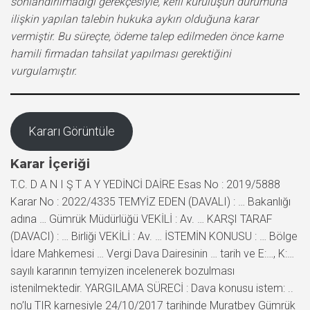
sonlandırılmadığı gerekçesiyle, kefil kuruluşun durumuna
ilişkin yapılan talebin hukuka aykırı olduğuna karar
vermiştir. Bu süreçte, ödeme talep edilmeden önce karne
hamili firmadan tahsilat yapılması gerektiğini
vurgulamıştır.
Kararı Görüntüle
Karar İçeriği
T.C. D A N I Ş T A Y YEDİNCİ DAİRE Esas No : 2019/5888
Karar No : 2022/4335 TEMYİZ EDEN (DAVALI) : … Bakanlığı
adına … Gümrük Müdürlüğü VEKİLİ : Av. … KARŞI TARAF
(DAVACI) : … Birliği VEKİLİ : Av. … İSTEMİN KONUSU : … Bölge
İdare Mahkemesi … Vergi Dava Dairesinin … tarih ve E:…, K:…
sayılı kararının temyizen incelenerek bozulması
istenilmektedir. YARGILAMA SÜRECİ : Dava konusu istem: ..
no’lu TIR karnesiyle 24/10/2017 tarihinde Muratbey Gümrük