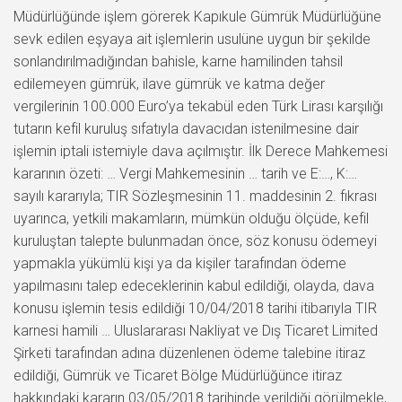
Müdürlüğünde işlem görerek Kapıkule Gümrük Müdürlüğüne
sevk edilen eşyaya ait işlemlerin usulüne uygun bir şekilde
sonlandırılmadığından bahisle, karne hamilinden tahsil
edilemeyen gümrük, ilave gümrük ve katma değer
vergilerinin 100.000 Euro’ya tekabül eden Türk Lirası karşılığı
tutarın kefil kuruluş sıfatıyla davacıdan istenilmesine dair
işlemin iptali istemiyle dava açılmıştır. İlk Derece Mahkemesi
kararının özeti: … Vergi Mahkemesinin … tarih ve E:…, K:…
sayılı kararıyla; TIR Sözleşmesinin 11. maddesinin 2. fıkrası
uyarınca, yetkili makamların, mümkün olduğu ölçüde, kefil
kuruluştan talepte bulunmadan önce, söz konusu ödemeyi
yapmakla yükümlü kişi ya da kişiler tarafından ödeme
yapılmasını talep edeceklerinin kabul edildiği, olayda, dava
konusu işlemin tesis edildiği 10/04/2018 tarihi itibarıyla TIR
karnesi hamili … Uluslararası Nakliyat ve Dış Ticaret Limited
Şirketi tarafından adına düzenlenen ödeme talebine itiraz
edildiği, Gümrük ve Ticaret Bölge Müdürlüğünce itiraz
hakkındaki kararın 03/05/2018 tarihinde verildiği görülmekle,