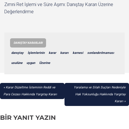
Zımni Ret İşlemi ve Süre Aşımı: Danıştay Kararı Üzerine
Değerlendirme
DANIŞTAY KARARLARI
danıştay
İşlemlerinin
karar
kararı
karnesi
sonlandırılmaması
usulüne
uygun
Üzerine
YAZI
Karar Düzeltme İsteminin Reddi ve
Yaralama ve Silah Suçları Nedeniyle
GEZINMESI
Para Cezası Hakkında Yargıtay Kararı
Hak Yoksunluğu Hakkında Yargıtay
Kararı
BIR YANIT YAZIN