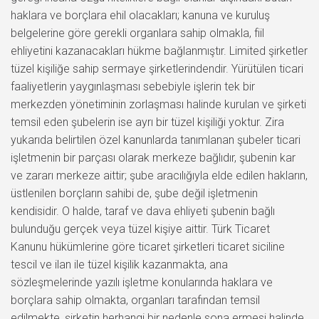
haklara ve borçlara ehil olacakları; kanuna ve kuruluş
belgelerine göre gerekli organlara sahip olmakla, fiil
ehliyetini kazanacakları hükme bağlanmıştır. Limited şirketler
tüzel kişiliğe sahip sermaye şirketlerindendir. Yürütülen ticari
faaliyetlerin yaygınlaşması sebebiyle işlerin tek bir
merkezden yönetiminin zorlaşması halinde kurulan ve şirketi
temsil eden şubelerin ise ayrı bir tüzel kişiliği yoktur. Zira
yukarıda belirtilen özel kanunlarda tanımlanan şubeler ticari
işletmenin bir parçası olarak merkeze bağlıdır, şubenin kar
ve zararı merkeze aittir; şube aracılığıyla elde edilen hakların,
üstlenilen borçların sahibi de, şube değil işletmenin
kendisidir. O halde, taraf ve dava ehliyeti şubenin bağlı
bulunduğu gerçek veya tüzel kişiye aittir. Türk Ticaret
Kanunu hükümlerine göre ticaret şirketleri ticaret siciline
tescil ve ilan ile tüzel kişilik kazanmakta, ana
sözleşmelerinde yazılı işletme konularında haklara ve
borçlara sahip olmakta, organları tarafından temsil
edilmekte, şirketin herhangi bir nedenle sona ermesi halinde