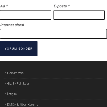
Ad
*
E-posta
*
İnternet sitesi
Hakkımızda
Gizlilik Politikası
İletişim
DMCA & İtibar Koruma