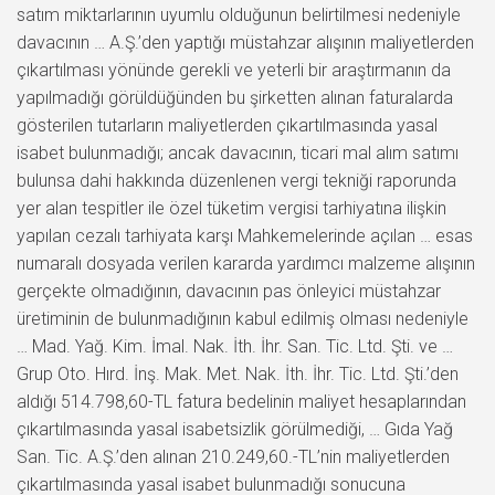
satım miktarlarının uyumlu olduğunun belirtilmesi nedeniyle
davacının … A.Ş.’den yaptığı müstahzar alışının maliyetlerden
çıkartılması yönünde gerekli ve yeterli bir araştırmanın da
yapılmadığı görüldüğünden bu şirketten alınan faturalarda
gösterilen tutarların maliyetlerden çıkartılmasında yasal
isabet bulunmadığı; ancak davacının, ticari mal alım satımı
bulunsa dahi hakkında düzenlenen vergi tekniği raporunda
yer alan tespitler ile özel tüketim vergisi tarhiyatına ilişkin
yapılan cezalı tarhiyata karşı Mahkemelerinde açılan … esas
numaralı dosyada verilen kararda yardımcı malzeme alışının
gerçekte olmadığının, davacının pas önleyici müstahzar
üretiminin de bulunmadığının kabul edilmiş olması nedeniyle
… Mad. Yağ. Kim. İmal. Nak. İth. İhr. San. Tic. Ltd. Şti. ve …
Grup Oto. Hırd. İnş. Mak. Met. Nak. İth. İhr. Tic. Ltd. Şti.’den
aldığı 514.798,60-TL fatura bedelinin maliyet hesaplarından
çıkartılmasında yasal isabetsizlik görülmediği, … Gıda Yağ
San. Tic. A.Ş.’den alınan 210.249,60.-TL’nin maliyetlerden
çıkartılmasında yasal isabet bulunmadığı sonucuna