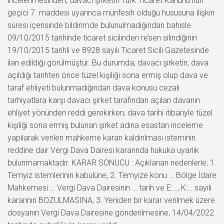
incelenmesinden, davacı şirketin Türk Ticaret Kanunu’nun
geçici 7. maddesi uyarınca münfesih olduğu hususuna ilişkin
süresi içerisinde bildirimde bulunulmadığından bahisle
09/10/2015 tarihinde ticaret sicilinden re’sen silindiğinin
19/10/2015 tarihli ve 8928 sayılı Ticaret Sicili Gazetesinde
ilan edildiği görülmüştür. Bu durumda; davacı şirketin, dava
açıldığı tarihten önce tüzel kişiliği sona ermiş olup dava ve
taraf ehliyeti bulunmadığından dava konusu cezalı
tarhiyatlara karşı davacı şirket tarafından açılan davanın
ehliyet yönünden reddi gerekirken, dava tarihi itibariyle tüzel
kişiliği sona ermiş bulunan şirket adına esastan inceleme
yapılarak verilen mahkeme kararı kaldırılması isteminin
reddine dair Vergi Dava Dairesi kararında hukuka uyarlık
bulunmamaktadır. KARAR SONUCU : Açıklanan nedenlerle; 1.
Temyiz istemlerinin kabulüne, 2. Temyize konu … Bölge İdare
Mahkemesi … Vergi Dava Dairesinin … tarih ve E:…, K:… sayılı
kararının BOZULMASINA, 3. Yeniden bir karar verilmek üzere
dosyanın Vergi Dava Dairesine gönderilmesine, 14/04/2022