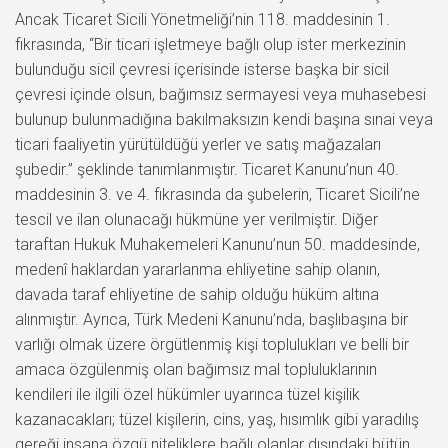
Ancak Ticaret Sicili Yönetmeliği’nin 118. maddesinin 1.
fıkrasında, “Bir ticari işletmeye bağlı olup ister merkezinin
bulunduğu sicil çevresi içerisinde isterse başka bir sicil
çevresi içinde olsun, bağımsız sermayesi veya muhasebesi
bulunup bulunmadığına bakılmaksızın kendi başına sınai veya
ticari faaliyetin yürütüldüğü yerler ve satış mağazaları
şubedir.” şeklinde tanımlanmıştır. Ticaret Kanunu’nun 40.
maddesinin 3. ve 4. fıkrasında da şubelerin, Ticaret Sicili’ne
tescil ve ilan olunacağı hükmüne yer verilmiştir. Diğer
taraftan Hukuk Muhakemeleri Kanunu’nun 50. maddesinde,
medenî haklardan yararlanma ehliyetine sahip olanın,
davada taraf ehliyetine de sahip olduğu hüküm altına
alınmıştır. Ayrıca, Türk Medeni Kanunu’nda, başlıbaşına bir
varlığı olmak üzere örgütlenmiş kişi toplulukları ve belli bir
amaca özgülenmiş olan bağımsız mal topluluklarının
kendileri ile ilgili özel hükümler uyarınca tüzel kişilik
kazanacakları; tüzel kişilerin, cins, yaş, hısımlık gibi yaradılış
gereği insana özgü niteliklere bağlı olanlar dışındaki bütün