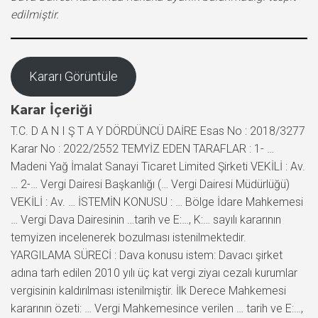
edilmiştir.
Kararı Görüntüle
Karar İçeriği
T.C. D A N I Ş T A Y DÖRDÜNCÜ DAİRE Esas No : 2018/3277
Karar No : 2022/2552 TEMYİZ EDEN TARAFLAR : 1- …
Madeni Yağ İmalat Sanayi Ticaret Limited Şirketi VEKİLİ : Av.
… 2-… Vergi Dairesi Başkanlığı (… Vergi Dairesi Müdürlüğü)
VEKİLİ : Av. … İSTEMİN KONUSU : … Bölge İdare Mahkemesi
… Vergi Dava Dairesinin …tarih ve E:…, K:… sayılı kararının
temyizen incelenerek bozulması istenilmektedir.
YARGILAMA SÜRECİ : Dava konusu istem: Davacı şirket
adına tarh edilen 2010 yılı üç kat vergi ziyaı cezalı kurumlar
vergisinin kaldırılması istenilmiştir. İlk Derece Mahkemesi
kararının özeti: … Vergi Mahkemesince verilen … tarih ve E:…,