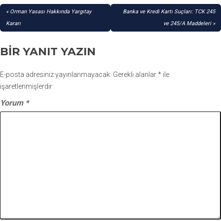
YAZI
Orman Yasası Hakkında Yargıtay
Banka ve Kredi Kartı Suçları: TCK 245
GEZINMESI
Kararı
ve 245/A Maddeleri
BIR YANIT YAZIN
E-posta adresiniz yayınlanmayacak.
Gerekli alanlar
*
ile
işaretlenmişlerdir
Yorum
*