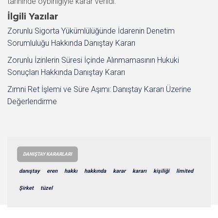
tarihinde oybirliğiyle karar verildi.
İlgili Yazılar
Zorunlu Sigorta Yükümlülüğünde İdarenin Denetim
Sorumluluğu Hakkında Danıştay Kararı
Zorunlu İzinlerin Süresi İçinde Alınmamasının Hukuki
Sonuçları Hakkında Danıştay Kararı
Zımni Ret İşlemi ve Süre Aşımı: Danıştay Kararı Üzerine
Değerlendirme
DANIŞTAY KARARLARI
danıştay
eren
hakkı
hakkında
karar
kararı
kişiliği
limited
Şirket
tüzel