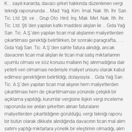
K:… sayılı kararda; davacı şirket hakkında düzenlenen vergi
tekniği raporununda … Mad. Yağ. Kim. İmal. Nak. İth. İhr. San.
Tic. Ltd. Şti. ve … Grup Oto. Hırd. İnş. Mak. Met. Nak. İth. İhr.
Tic. Ltd. Şti.’den yapılan katkı maddesi alışları ile … Gıda Yağ
San. Tic. A.Ş.’den yapılan ticari mal alışlarının maliyetlerden
çıkartılması gerektiği belirtilirken, bir sonraki paragrafta,… …
Gıda Yağ San. Tic. A.Ş.’den sahte fatura alındığı, ancak
davacının ticari mal alışları ile ticari mal satış miktarlarının
uyumlu olması ve söz konusu malların hiç alınmadığına dair
yeterli veri olmaması nedeniyle maliyet unsuru olarak kabul
edilmesi gerektiğinin belirtildiği, dolayısıyla … Gıda Yağ San.
Tic. A.Ş.’den yapılan ticari mal alışının hem maliyetlerden
çıkartılması hem de çıkartılmaması yönünde çelişkili bir
açıklama yapıldığı, kurumlar vergisine ilişkin vergi inceleme
raporunda ise anılan şirketten alınan faturaların
maliyetlerden çıkartıldığının görüldüğü, vergi tekniği raporu
bir bütün olarak dikkate alındığında davacının ticari mal alım
satımı yaptığı miktarlara yönelik bir eleştirinin olmadığı, alım