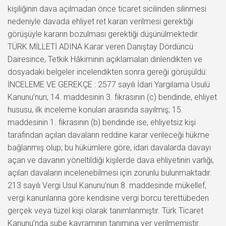
kişiliğinin dava açılmadan önce ticaret sicilinden silinmesi
nedeniyle davada ehliyet ret kararı verilmesi gerektiği
görüşüyle kararın bozulması gerektiği düşünülmektedir.
TÜRK MİLLETİ ADINA Karar veren Danıştay Dördüncü
Dairesince, Tetkik Hâkiminin açıklamaları dinlendikten ve
dosyadaki belgeler incelendikten sonra gereği görüşüldü:
İNCELEME VE GEREKÇE : 2577 sayılı İdari Yargılama Usulü
Kanunu’nun; 14. maddesinin 3. fıkrasının (c) bendinde, ehliyet
hususu, ilk inceleme konuları arasında sayılmış; 15.
maddesinin 1. fıkrasının (b) bendinde ise, ehliyetsiz kişi
tarafından açılan davaların reddine karar verileceği hükme
bağlanmış olup; bu hükümlere göre, idari davalarda davayı
açan ve davanın yöneltildiği kişilerde dava ehliyetinin varlığı,
açılan davaların incelenebilmesi için zorunlu bulunmaktadır.
213 sayılı Vergi Usul Kanunu’nun 8. maddesinde mükellef,
vergi kanunlarına göre kendisine vergi borcu terettübeden
gerçek veya tüzel kişi olarak tanımlanmıştır. Türk Ticaret
Kanunu’nda şube kavramının tanımına yer verilmemiştir.